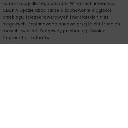
komunikację dla tego obszaru. W ramach inwestycji
GDDKiA będzie dbać także o zachowanie ciągłości
przebiegu ścieżek rowerowych i narciarskich tras
biegowych. Zaplanowano budowę przejść dla średnich i
małych zwierząt. Drogowcy przebudują również
fragment ul. Lotników.
Kolejne kroki
Po uzyskaniu DŚU powstanie Koncepcja programowa
obwodnicy Nowego Targu. W jej ramach GDDKiA będzie
prowadzić m.in. badania geologiczne terenu. Następnie
drogowcy planują ogłoszenie przetargu na wykonanie
tej inwestycji w formule „Projektuj i buduj”. Przewidywany
czas realizacji to lata 2025-2029.
Źródło:
GDDKiA O/Kraków, www.gov.pl/web/gddkia-