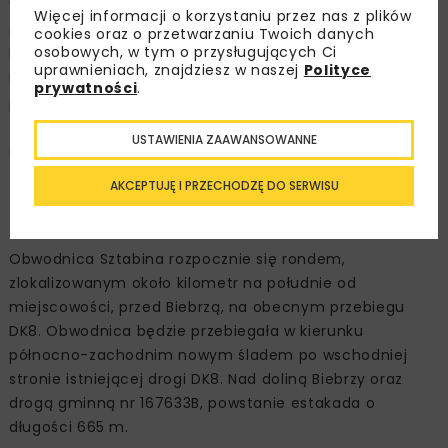
Wykonawca opracowując dokumentację przygotował
Więcej informacji o korzystaniu przez nas z plików
rozwiązania umożliwiające dobudowę drugiej jezdni w
cookies oraz o przetwarzaniu Twoich danych
osobowych, w tym o przysługujących Ci
kolejnym etapie prac. Po niedawnej zmianie Rządowego
uprawnieniach, znajdziesz w naszej
Polityce
Programu Budowy Dróg Krajowych do 2030 r. (z
prywatności
.
perspektywą do 2033 r.) i wpisaniu na listę zadań drogi
ekspresowej S8 Białystok – Augustów – Raczki, możemy
USTAWIENIA ZAAWANSOWANNE
rozpocząć przygotowania do realizacji drugiego etapu
obwodnicy Sztabina.
AKCEPTUJĘ I PRZECHODZĘ DO SERWISU
Estakadą nad Biebrzą
Obwodnica Sztabina rozpocznie się rondem,
zlokalizowanym około kilometr na południe od
miejscowości, przed Biebrzą, na obecnym przebiegu
DK8. Obwodnica będzie przebiegała w kierunku
północno-zachodnim nowym śladem po wschodniej
stronie istniejącej drogi DK8. Nad doliną Biebrzy oraz
drogą gminną nr 167633B, powstanie estakada o
długości 665 m.