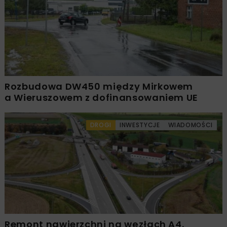
Rozbudowa DW450 między Mirkowem
a Wieruszowem z dofinansowaniem UE
DROGI
INWESTYCJE
WIADOMOŚCI
Remont nawierzchni na węzłach A4.