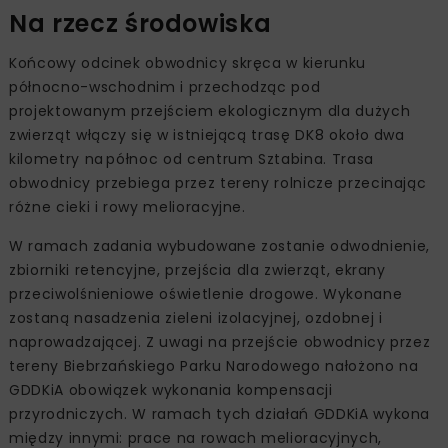
Na rzecz środowiska
Końcowy odcinek obwodnicy skręca w kierunku
północno-wschodnim i przechodząc pod
projektowanym przejściem ekologicznym dla dużych
zwierząt włączy się w istniejącą trasę DK8 około dwa
kilometry na północ od centrum Sztabina. Trasa
obwodnicy przebiega przez tereny rolnicze przecinając
różne cieki i rowy melioracyjne.
W ramach zadania wybudowane zostanie odwodnienie,
zbiorniki retencyjne, przejścia dla zwierząt, ekrany
przeciwolśnieniowe oświetlenie drogowe. Wykonane
zostaną nasadzenia zieleni izolacyjnej, ozdobnej i
naprowadzającej. Z uwagi na przejście obwodnicy przez
tereny Biebrzańskiego Parku Narodowego nałożono na
GDDKiA obowiązek wykonania kompensacji
przyrodniczych. W ramach tych działań GDDKiA wykona
między innymi: prace na rowach melioracyjnych,