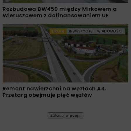
Rozbudowa DW450 między Mirkowem a
Wieruszowem z dofinansowaniem UE
DROGI
INWESTYCJE
WIADOMOŚCI
Remont nawierzchni na węzłach A4.
Przetarg obejmuje pięć węzłów
Załaduj więcej...