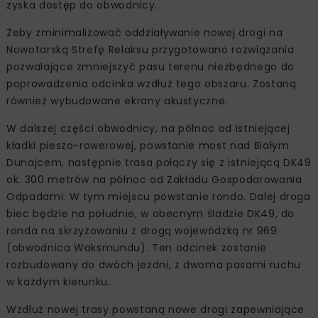
zyska dostęp do obwodnicy.
Żeby zminimalizować oddziaływanie nowej drogi na
Nowotarską Strefę Relaksu przygotowano rozwiązania
pozwalające zmniejszyć pasu terenu niezbędnego do
poprowadzenia odcinka wzdłuż tego obszaru. Zostaną
również wybudowane ekrany akustyczne.
W dalszej części obwodnicy, na północ od istniejącej
kładki pieszo-rowerowej, powstanie most nad Białym
Dunajcem, następnie trasa połączy się z istniejącą DK49
ok. 300 metrów na północ od Zakładu Gospodarowania
Odpadami. W tym miejscu powstanie rondo. Dalej droga
biec będzie na południe, w obecnym śladzie DK49, do
ronda na skrzyżowaniu z drogą wojewódzką nr 969
(obwodnica Waksmundu). Ten odcinek zostanie
rozbudowany do dwóch jezdni, z dwoma pasami ruchu
w każdym kierunku.
Wzdłuż nowej trasy powstaną nowe drogi zapewniające