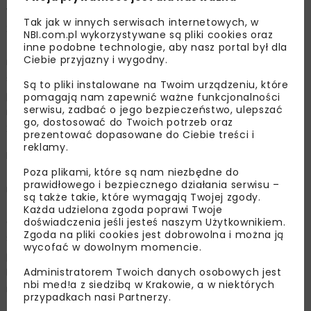
W ramach umowy zawartej z firmą Budimex w maju
Tak jak w innych serwisach internetowych, w
2021 r. powstanie jednojezdniowa obwodnica o długości
NBI.com.pl wykorzystywane są pliki cookies oraz
4,23 km. Poprowadzona będzie po wschodniej stronie
inne podobne technologie, aby nasz portal był dla
Ciebie przyjazny i wygodny.
miejscowości. Realizacja obwodnicy Sztabina rozpocznie
się od rozpoznania saperskiego, wycinki drzew i
Są to pliki instalowane na Twoim urządzeniu, które
przygotowania dróg technologicznych. Potem ruszą
pomagają nam zapewnić ważne funkcjonalności
serwisu, zadbać o jego bezpieczeństwo, ulepszać
roboty ziemne, a obwodnica ma być gotowa wiosną
go, dostosować do Twoich potrzeb oraz
2025 r.
prezentować dopasowane do Ciebie treści i
reklamy.
Po oddaniu do użytku nowa trasa przejmie ruch
Poza plikami, które są nam niezbędne do
tranzytowy wyprowadzając go poza centrum
prawidłowego i bezpiecznego działania serwisu –
miejscowości oraz poprawi płynność ruchu lokalnego.
są także takie, które wymagają Twojej zgody.
Zgodnie z badaniami przeprowadzonymi w ramach
Każda udzielona zgoda poprawi Twoje
doświadczenia jeśli jesteś naszym Użytkownikiem.
Generalnego Pomiaru Ruchu w latach 2020-2021 przez
Zgoda na pliki cookies jest dobrowolna i można ją
Sztabin przejeżdża codziennie ponad 13 tysięcy
wycofać w dowolnym momencie.
pojazdów, z czego prawie 4 tysiące to ciężarówki.
Administratorem Twoich danych osobowych jest
Inwestycja wpłynie też pozytywnie na bezpieczeństwo
nbi med!a z siedzibą w Krakowie, a w niektórych
mieszkańców.
przypadkach nasi Partnerzy.