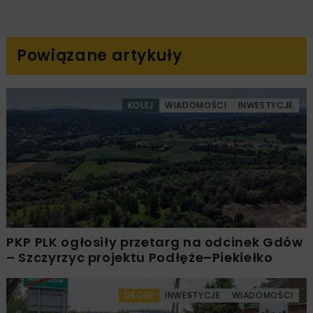
Powiązane artykuły
KOLEJ
WIADOMOŚCI
INWESTYCJE
PKP PLK ogłosiły przetarg na odcinek Gdów
– Szczyrzyc projektu Podłęże–Piekiełko
DROGI
INWESTYCJE
WIADOMOŚCI