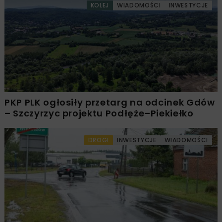
KOLEJ
WIADOMOŚCI
INWESTYCJE
PKP PLK ogłosiły przetarg na odcinek Gdów
– Szczyrzyc projektu Podłęże–Piekiełko
DROGI
INWESTYCJE
WIADOMOŚCI