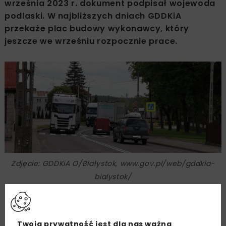
września 2023 r. dokument podpisał wojewoda
podlaski. W najbliższych dniach GDDKiA
przekaże plac budowy wykonawcy, który
jeszcze we wrześniu rozpocznie prace.
Zdjęcie: GDDKiA O/Białystok, www.gov.pl/web/gddkia-
bialystok/
Pierwszy z dwóch etapów
Twoja prywatność jest dla nas ważna