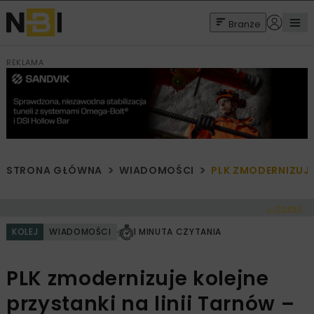
Branże
REKLAMA
STRONA GŁÓWNA
WIADOMOŚCI
PLK ZMODERNIZUJE
< Cofnij
KOLEJ
WIADOMOŚCI
1 MINUTA CZYTANIA
PLK zmodernizuje kolejne
przystanki na linii Tarnów –