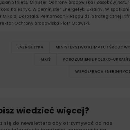
usłan Strilets, Minister Ochrony Środowiska i Zasobów Natu
koła Kolesnyk, Wiceminister Energetyki Ukrainy. W spotkani
 Mikołaj Dorożała, Pełnomocnik Rządu ds. Strategicznej Inf
rektor Ochrony Środowiska Piotr Otawski.
ENERGETYKA
MINISTERSTWO KLIMATU I ŚRODOWI
MKIŚ
POROZUMIENIE POLSKO-UKRAIŃS
WSPÓŁPRACA ENERGETYC
bisz wiedzieć więcej?
sz się do newslettera aby otrzymywać od nas
psze informacje branżowe, zaproszenia na