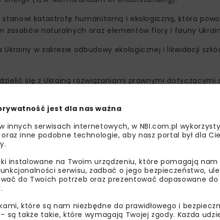
 stanowi katastrofę humanitarną i ekologiczną, która pow
em zasobów naturalnych oraz elementów flory i fauny Ukrain
Ukrainy w zakresie odbudowy ekologicznej i likwidacji szkó
zielić się z Ukrainą rozwiązaniami prawnymi dotyczącymi 
ód środowiskowych, a w przyszłości – w domaganiu się od F
wątpliwie są znaczne i dotyczą nas wszystkich – powiedział
prywatność jest dla nas ważna
 w innych serwisach internetowych, w NBI.com.pl wykorzysty
 oraz inne podobne technologie, aby nasz portal był dla Cie
y.
liki instalowane na Twoim urządzeniu, które pomagają nam
unkcjonalności serwisu, zadbać o jego bezpieczeństwo, ul
wać do Twoich potrzeb oraz prezentować dopasowane do Ci
.
ikami, które są nam niezbędne do prawidłowego i bezpieczn
 – są także takie, które wymagają Twojej zgody. Każda udz