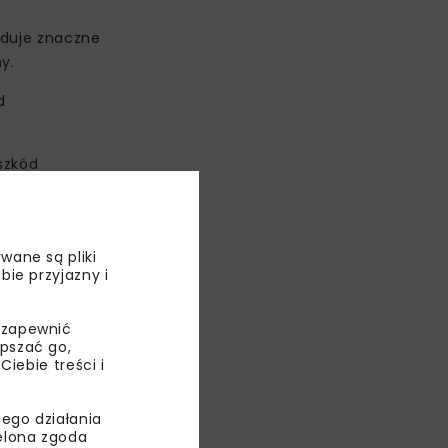
oduje znaczne
y.
d
szkód
ederacji
 wiceminister
wane są pliki
bie przyjazny i
 zapewnić
epszać go,
ebie treści i
ego działania
ielona zgoda