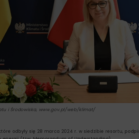
matu i Środowiska, www.gov.pl/web/klimat/
które odbyły się 28 marca 2024 r. w siedzibie resortu, podp
ie energii (tzw. Memorandum of Understanding).