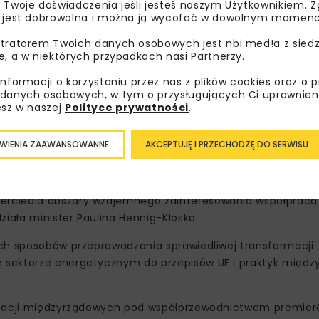
 Twoje doświadczenia jeśli jesteś naszym Użytkownikiem. Zg
 jest dobrowolna i można ją wycofać w dowolnym momenc
tratorem Twoich danych osobowych jest nbi med!a z siedz
e, a w niektórych przypadkach nasi Partnerzy.
ergii
informacji o korzystaniu przez nas z plików cookies oraz o 
danych osobowych, w tym o przysługujących Ci uprawnien
wo Klimatu i Środowiska będzie nadal udzielać niezbędnego 
esz w naszej
Polityce prywatności
.
uktury energetycznej i awaryjnych dostaw energii, w związk
frastrukturę krytyczną Ukrainy. Strona polska wyraziła po
WIENIA ZAAWANSOWANNE
AKCEPTUJĘ I PRZECHODZĘ DO SERWISU
ym, w tym na rzecz zwiększenia samowystarczalności ener
erciedla obszary wzajemnego zainteresowania współpracą
ziała minister Paulina Hennig-Kloska.
ych sposobów przeprowadzania sprawiedliwej transformacji
 sektorze energetycznym do przepisów UE i praktyk międ
ltacji międzyrządowych pod współprzewodnictwem premieró