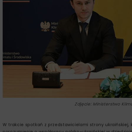
Zdjęcie: Ministerstwo Kli
W trakcie spotkań z przedstawicielami strony ukraińskiej, 
porozumienie o współpracy polsko-ukraińskiej w dziedzin