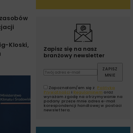
 zasobów
jacji
g-Kloski,
Zapisz się na nasz
a
branżowy newsletter
ZAPISZ
MNIE
Zapoznałam/em się z
Polityką
Prywatności
i
Regulaminem
oraz
wyrażam zgodę na otrzymywanie na
podany przeze mnie adres e-mail
korespondencji handlowej w postaci
newslettera.