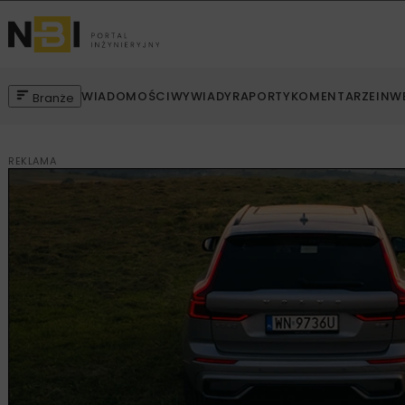
WIADOMOŚCI
WYWIADY
RAPORTY
KOMENTARZE
INW
Branże
REKLAMA