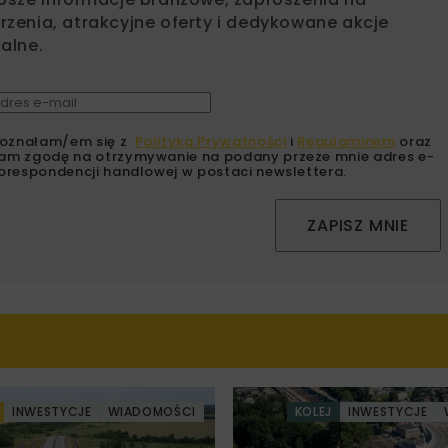
zenia, atrakcyjne oferty i dedykowane akcje
alne.
oznałam/em się z
Polityką Prywatności
i
Regulaminem
oraz
am zgodę na otrzymywanie na podany przeze mnie adres e-
orespondencji handlowej w postaci newslettera.
ZAPISZ MNIE
INWESTYCJE
WIADOMOŚCI
KOLEJ
INWESTYCJE