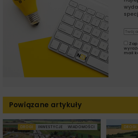
wydar
specj
Zap
wyraż
mail k
Powiązane artykuły
DROGI
INWESTYCJE
WIADOMOŚCI
DROGI