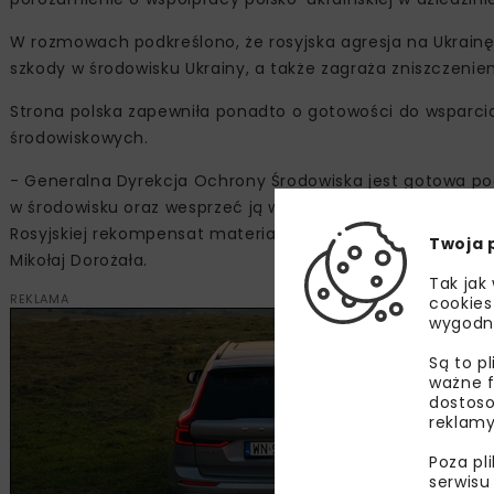
W rozmowach podkreślono, że rosyjska agresja na Ukrainę
szkody w środowisku Ukrainy, a także zagraża zniszczeni
Strona polska zapewniła ponadto o gotowości do wsparcia 
środowiskowych.
- Generalna Dyrekcja Ochrony Środowiska jest gotowa pod
w środowisku oraz wesprzeć ją w zakresie szacowania szk
Rosyjskiej rekompensat materialnych za szkody, które nie
Twoja 
Mikołaj Dorożała.
Tak jak
REKLAMA
cookies
wygodn
Są to p
ważne f
dostoso
reklamy
Poza pl
serwisu