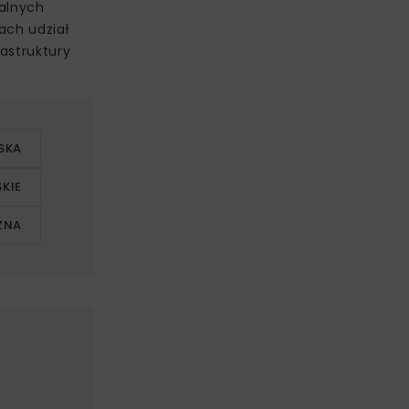
ralnych
ach udział
rastruktury
SKA
KIE
ZNA