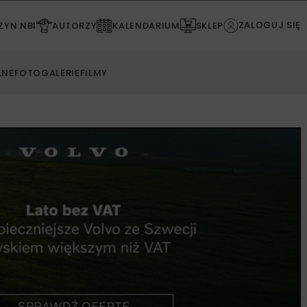
ZALOGUJ SIĘ
YN NBI
AUTORZY
KALENDARIUM
SKLEP
LNE
FOTOGALERIE
FILMY