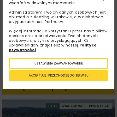
zaproszenia na wydarzenia, atrakcyjne oferty i
wycofać w dowolnym momencie.
dedykowane akcje specjalne.
Administratorem Twoich danych osobowych jest
nbi med!a z siedzibą w Krakowie, a w niektórych
przypadkach nasi Partnerzy.
Więcej informacji o korzystaniu przez nas z plików
Zapoznałam/em się z
Polityką Prywatności
i
Regulaminem
oraz wyrażam zgodę na otrzymywanie na
cookies oraz o przetwarzaniu Twoich danych
podany przeze mnie adres e-mail korespondencji
osobowych, w tym o przysługujących Ci
handlowej w postaci newslettera.
uprawnieniach, znajdziesz w naszej
Polityce
prywatności
.
ZAPISZ MNIE
USTAWIENIA ZAAWANSOWANNE
AKCEPTUJĘ I PRZECHODZĘ DO SERWISU
Powiązane artykuły
KOLEJ
WIADOMOŚCI
INWESTYCJE