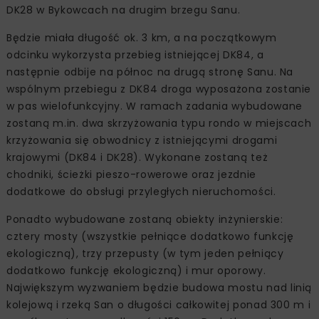
DK28 w Bykowcach na drugim brzegu Sanu.
Będzie miała długość ok. 3 km, a na początkowym
odcinku wykorzysta przebieg istniejącej DK84, a
następnie odbije na północ na drugą stronę Sanu. Na
wspólnym przebiegu z DK84 droga wyposażona zostanie
w pas wielofunkcyjny. W ramach zadania wybudowane
zostaną m.in. dwa skrzyżowania typu rondo w miejscach
krzyżowania się obwodnicy z istniejącymi drogami
krajowymi (DK84 i DK28). Wykonane zostaną też
chodniki, ścieżki pieszo-rowerowe oraz jezdnie
dodatkowe do obsługi przyległych nieruchomości.
Ponadto wybudowane zostaną obiekty inżynierskie:
cztery mosty (wszystkie pełniące dodatkowo funkcję
ekologiczną), trzy przepusty (w tym jeden pełniący
dodatkowo funkcję ekologiczną) i mur oporowy.
Największym wyzwaniem będzie budowa mostu nad linią
kolejową i rzeką San o długości całkowitej ponad 300 m i