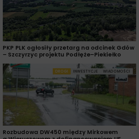
PKP PLK ogłosiły przetarg na odcinek Gdów
– Szczyrzyc projektu Podłęże–Piekiełko
DROGI
INWESTYCJE
WIADOMOŚCI
Rozbudowa DW450 między Mirkowem
a Wieruszowem z dofinansowaniem UE