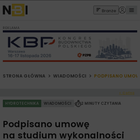
Branże
REKLAMA
STRONA GŁÓWNA
WIADOMOŚCI
PODPISANO UMOWĘ
< Cofnij
HYDROTECHNIKA
WIADOMOŚCI
2 MINUTY CZYTANIA
Podpisano umowę
na studium wykonalności