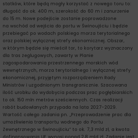
statków, które będą mogły korzystać z nowego toru to:
długość do ok. 400 m, szerokość do 60 m i zanurzenie
do 15 m. Nowe podejście zostanie poprowadzone
na wschód od wejścia do portu w Świnoujściu i będzie
przebiegać po wodach polskiego morza terytorialnego
oraz polskiej wyłącznej strefy ekonomicznej. Obszar,
w którym będzie się mieścił tor, to korytarz wyznaczony
dla tras żeglugowych, zawarty w Planie
zagospodarowania przestrzennego morskich wód
wewnętrznych, morza terytorialnego i wyłącznej strefy
ekonomicznej, przyjętym rozporządzeniem Rady
Ministrów i uzgodnionym transgranicznie. Szacowana
ilość urobku do wydobycia podczas prac pogłębiarskich
to ok. 150 mln metrów sześciennych. Czas realizacji
robót budowlanych przypada na lata 2027-2029.
Wartość całego zadania pn. „Przeprowadzenie prac dla
umożliwienia transportu wodnego do Portu
Zewnętrznego w Świnoujściu” to ok. 7,3 mld zł, a kwota
dofinansowania UE wynosi ponad 2,8 mld zł. Zadanie jest