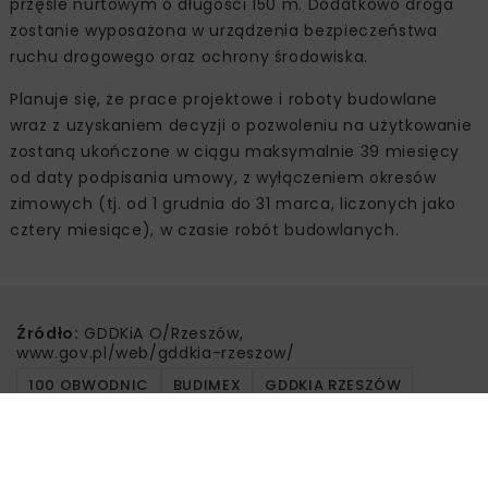
przęśle nurtowym o długości 150 m. Dodatkowo droga
zostanie wyposażona w urządzenia bezpieczeństwa
ruchu drogowego oraz ochrony środowiska.
Planuje się, że prace projektowe i roboty budowlane
wraz z uzyskaniem decyzji o pozwoleniu na użytkowanie
zostaną ukończone w ciągu maksymalnie 39 miesięcy
od daty podpisania umowy, z wyłączeniem okresów
zimowych (tj. od 1 grudnia do 31 marca, liczonych jako
cztery miesiące), w czasie robót budowlanych.
Źródło:
GDDKiA O/Rzeszów,
www.gov.pl/web/gddkia-rzeszow/
100 OBWODNIC
BUDIMEX
GDDKIA RZESZÓW
II ETAP OBWODNICY SANOKA
OBWODNICA SANOKA
PB100 OBWODNIC