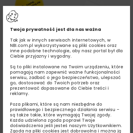
Twoja prywatność jest dla nas ważna
Tak jak w innych serwisach internetowych, w
NBI.com.pl wykorzystywane są pliki cookies oraz
inne podobne technologie, aby nasz portal był dla
Ciebie przyjazny i wygodny.
Są to pliki instalowane na Twoim urządzeniu, które
pomagają nam zapewnić ważne funkcjonalności
serwisu, zadbać o jego bezpieczeństwo, ulepszać
go, dostosować do Twoich potrzeb oraz
prezentować dopasowane do Ciebie treści i
reklamy.
Poza plikami, które są nam niezbędne do
Lubisz wiedzieć więcej?
prawidłowego i bezpiecznego działania serwisu –
są także takie, które wymagają Twojej zgody.
Zapisz się do newslettera aby otrzymywać od
Każda udzielona zgoda poprawi Twoje
doświadczenia jeśli jesteś naszym Użytkownikiem.
nas najlepsze informacje branżowe,
Zgoda na pliki cookies jest dobrowolna i można ją