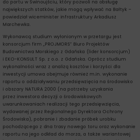
do portu w Świnoujściu, który pozwoli na obsługę
największych statków, jakie mogą wpływać na Bałtyk –
powiedział wiceminister infrastruktury Arkadiusz
Marchewka.
Wykonawcą studium wyłonionym w przetargu jest
konsorcjum firm „PROJMORS” Biuro Projektów
Budownictwa Morskiego z Gdańska (lider konsorcjum)
i EKO-KONSULT Sp. z o.o. z Gdańska. Oprócz studium
wykonalności wraz z analizą kosztów i korzyści dla
inwestycji umowa obejmuje również m.in. wykonanie
raportu o oddziaływaniu przedsięwzięcia na środowisko
i obszary NATURA 2000 (na potrzeby uzyskania
przez inwestora decyzji o środowiskowych
uwarunkowaniach realizacji tego przedsięwzięcia,
wydawanej przez Regionalnego Dyrektora Ochrony
Środowiska), pobranie i zbadanie próbek urobku
pochodzącego z dna trasy nowego toru oraz wykonanie
raportu na jego odkład do morza, a także wariantowej