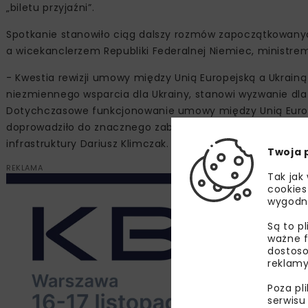
„biletu przyjaźni”.
Spotkanie stanowiło ciąg dalszy rozmów zapoczątkowany
a wicekanclerzem Republiki Federalnej Niemiec, ministr
- Kwestia rewizji umowy między Unią Europejską a Ukrai
niezmiennego wsparcia dla Ukrainy, stanowi wyzwanie dl
Dotychczasowe funkcjonowanie umowy między Unią Europ
doprowadziło do znacznego zaburzenia równowagi na ryn
infrastruktury Dariusz Klimczak.
Twoja 
REKLAMA
Tak jak
cookies
wygodn
Są to p
ważne f
dostoso
reklamy
Poza pl
serwisu