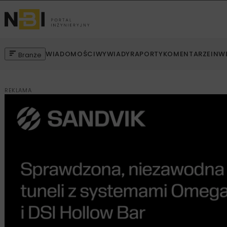
WIADOMOŚCI
WYWIADY
RAPORTY
KOMENTARZE
INW
Branże
REKLAMA