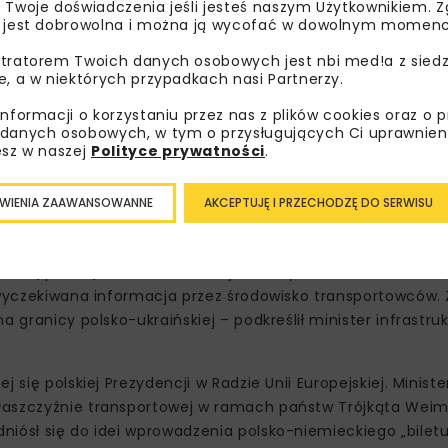
 Twoje doświadczenia jeśli jesteś naszym Użytkownikiem. Zg
 jest dobrowolna i można ją wycofać w dowolnym momenc
tratorem Twoich danych osobowych jest nbi med!a z siedz
 odpowiednikowi, poparte analizami i danymi, argumenty st
e, a w niektórych przypadkach nasi Partnerzy.
dstawowym jej celem było udzielenie wsparcia gospodarcz
ony Rosji. Biorąc pod uwagę negatywny wpływ umowy w jej o
informacji o korzystaniu przez nas z plików cookies oraz o 
danych osobowych, w tym o przysługujących Ci uprawnien
kreślił konieczność podjęcia wszelkich możliwych działań
esz w naszej
Polityce prywatności
.
onę niemiecką o wsparcie podczas prac nad zmianą i uszcze
yjności na europejskim rynku międzynarodowych przewoz
WIENIA ZAAWANSOWANNE
AKCEPTUJĘ I PRZECHODZĘ DO SERWISU
e zrozumieniem jego niemieckiego odpowiednika i zapewnie
owy.
 polską prośbą, zasadność rewizji umowy i doceniam, że uwz
i wyczekiwana informacja przez środowisko transportowców.
 granicy polsko-ukraińskiej – podkreślił minister infrastru
się polskiej Prezydencji w Radzie Unii Europejskiej. Ministe
łaszczyźnie transportowej w ramach państw Trójkąta Weim
iósł się do idei wprowadzenia polsko-niemieckiego „biletu 