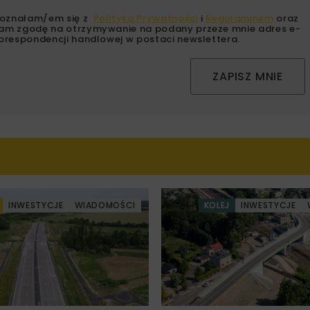
oznałam/em się z
Polityką Prywatności
i
Regulaminem
oraz
am zgodę na otrzymywanie na podany przeze mnie adres e-
orespondencji handlowej w postaci newslettera.
ZAPISZ MNIE
INWESTYCJE
WIADOMOŚCI
KOLEJ
INWESTYCJE