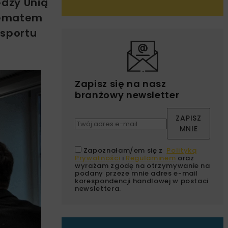
ędzy Unią
tematem
nsportu
Zapisz się na nasz
branżowy newsletter
ZAPISZ
MNIE
Zapoznałam/em się z
Polityką
Prywatności
i
Regulaminem
oraz
wyrażam zgodę na otrzymywanie na
podany przeze mnie adres e-mail
korespondencji handlowej w postaci
newslettera.