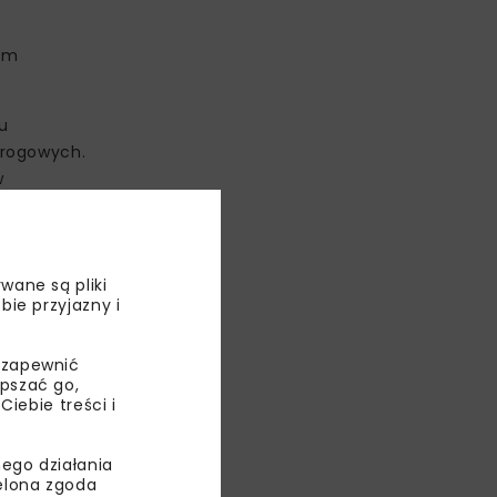
iem
u
drogowych.
w
inister
wane są pliki
bie przyjazny i
 zapewnić
epszać go,
ebie treści i
ego działania
ielona zgoda