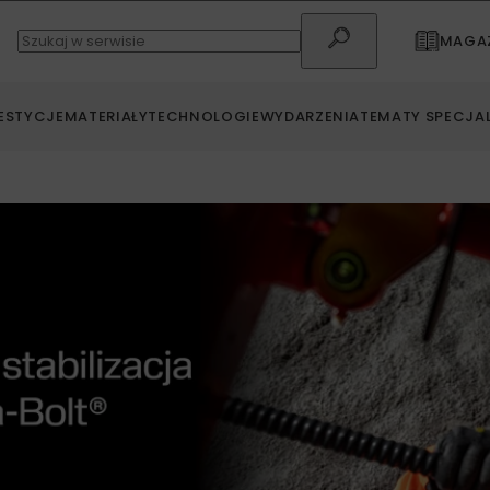
MAGAZ
ESTYCJE
MATERIAŁY
TECHNOLOGIE
WYDARZENIA
TEMATY SPECJA