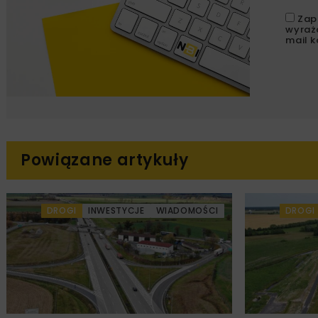
Zap
wyraż
mail k
Powiązane artykuły
DROGI
INWESTYCJE
WIADOMOŚCI
DROGI