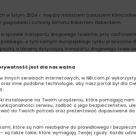
ch w lutym 2024 r. między ministrem Dariuszem Klimczak
em gospodarki i ochrony klimatu Robertem Habeckiem.
ną w sprawie transportu drogowego towarów, przy zachowani
a polskiego, a tym samym europejskiego rynku przewozów 
ejską a Ukrainą dotyczącą transportu drogowego towaró
ku przewozów drogowych w naszym regionie – powiedział m
prywatność jest dla nas ważna
 w innych serwisach internetowych, w NBI.com.pl wykorzysty
 oraz inne podobne technologie, aby nasz portal był dla Cie
y.
liki instalowane na Twoim urządzeniu, które pomagają nam
unkcjonalności serwisu, zadbać o jego bezpieczeństwo, ul
wać do Twoich potrzeb oraz prezentować dopasowane do Ci
.
ikami, które są nam niezbędne do prawidłowego i bezpieczn
 – są także takie, które wymagają Twojej zgody. Każda udz