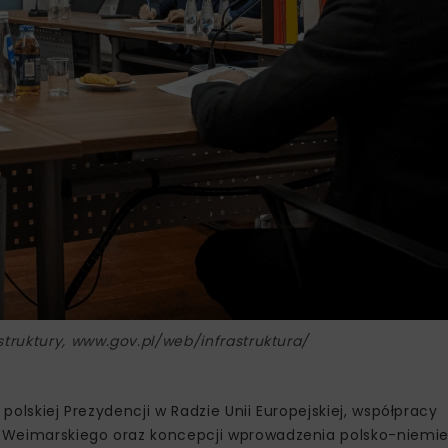
astruktury, www.gov.pl/web/infrastruktura/
polskiej Prezydencji w Radzie Unii Europejskiej, współpracy
a Weimarskiego oraz koncepcji wprowadzenia polsko-niemi