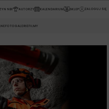
ZALOGUJ SIĘ
YN NBI
AUTORZY
KALENDARIUM
SKLEP
LNE
FOTOGALERIE
FILMY