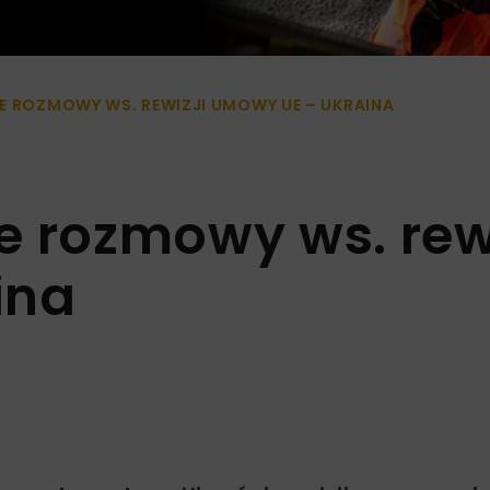
E ROZMOWY WS. REWIZJI UMOWY UE – UKRAINA
e rozmowy ws. rewi
ina