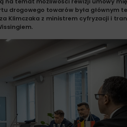
ą na temat możliwości rewizji umowy mi
portu drogowego towarów była głównym 
za Klimczaka z ministrem cyfryzacji i tra
Wissingiem.