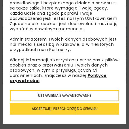
prawidłowego i bezpiecznego działania serwisu –
są także takie, które wymagają Twojej zgody.
Ponownie wybrano ofertę na budowę A2
Każda udzielona zgoda poprawi Twoje
Biała Podlaska–Kijowiec
doświadczenia jeśli jesteś naszym Użytkownikiem.
Zgoda na pliki cookies jest dobrowolna i można ją
wycofać w dowolnym momencie.
KOLEJ
INWESTYCJE
WIADOMOŚCI
Administratorem Twoich danych osobowych jest
nbi med!a z siedzibą w Krakowie, a w niektórych
przypadkach nasi Partnerzy.
Więcej informacji o korzystaniu przez nas z plików
cookies oraz o przetwarzaniu Twoich danych
osobowych, w tym o przysługujących Ci
uprawnieniach, znajdziesz w naszej
Polityce
prywatności
.
Nowy wiadukt w Żorach oddany do użytku
USTAWIENIA ZAAWANSOWANNE
AKCEPTUJĘ I PRZECHODZĘ DO SERWISU
Załaduj więcej...