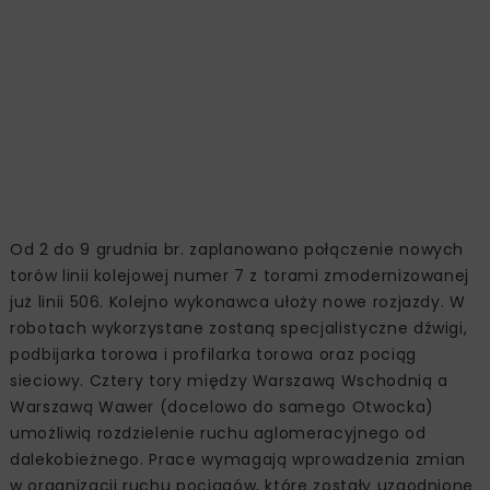
Od 2 do 9 grudnia br. zaplanowano połączenie nowych
torów linii kolejowej numer 7 z torami zmodernizowanej
już linii 506. Kolejno wykonawca ułoży nowe rozjazdy. W
robotach wykorzystane zostaną specjalistyczne dźwigi,
podbijarka torowa i profilarka torowa oraz pociąg
sieciowy. Cztery tory między Warszawą Wschodnią a
Warszawą Wawer (docelowo do samego Otwocka)
umożliwią rozdzielenie ruchu aglomeracyjnego od
dalekobieżnego. Prace wymagają wprowadzenia zmian
w organizacji ruchu pociągów, które zostały uzgodnione