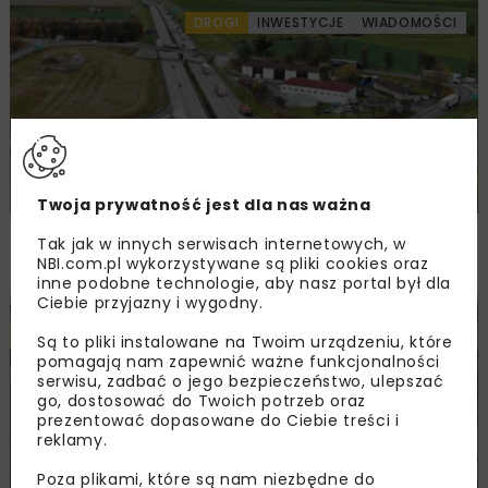
DROGI
INWESTYCJE
WIADOMOŚCI
Twoja prywatność jest dla nas ważna
Remont nawierzchni na węzłach A4.
Tak jak w innych serwisach internetowych, w
Przetarg obejmuje pięć węzłów
NBI.com.pl wykorzystywane są pliki cookies oraz
inne podobne technologie, aby nasz portal był dla
Ciebie przyjazny i wygodny.
DROGI
INWESTYCJE
WIADOMOŚCI
Są to pliki instalowane na Twoim urządzeniu, które
pomagają nam zapewnić ważne funkcjonalności
serwisu, zadbać o jego bezpieczeństwo, ulepszać
go, dostosować do Twoich potrzeb oraz
prezentować dopasowane do Ciebie treści i
reklamy.
Poza plikami, które są nam niezbędne do