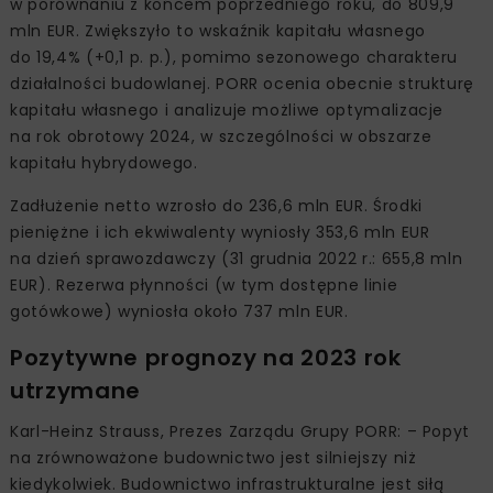
w porównaniu z końcem poprzedniego roku, do 809,9
mln EUR. Zwiększyło to wskaźnik kapitału własnego
do 19,4% (+0,1 p. p.), pomimo sezonowego charakteru
działalności budowlanej. PORR ocenia obecnie strukturę
kapitału własnego i analizuje możliwe optymalizacje
na rok obrotowy 2024, w szczególności w obszarze
kapitału hybrydowego.
Zadłużenie netto wzrosło do 236,6 mln EUR. Środki
pieniężne i ich ekwiwalenty wyniosły 353,6 mln EUR
na dzień sprawozdawczy (31 grudnia 2022 r.: 655,8 mln
EUR). Rezerwa płynności (w tym dostępne linie
gotówkowe) wyniosła około 737 mln EUR.
Pozytywne prognozy na 2023 rok
utrzymane
Karl-Heinz Strauss, Prezes Zarządu Grupy PORR: – Popyt
na zrównoważone budownictwo jest silniejszy niż
kiedykolwiek. Budownictwo infrastrukturalne jest siłą