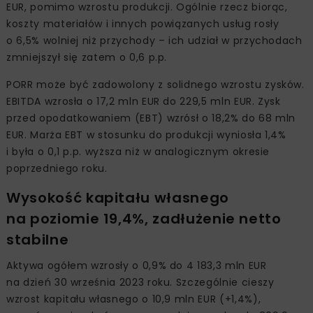
EUR, pomimo wzrostu produkcji. Ogólnie rzecz biorąc,
koszty materiałów i innych powiązanych usług rosły
o 6,5% wolniej niż przychody – ich udział w przychodach
zmniejszył się zatem o 0,6 p.p.
PORR może być zadowolony z solidnego wzrostu zysków.
EBITDA wzrosła o 17,2 mln EUR do 229,5 mln EUR. Zysk
przed opodatkowaniem (EBT) wzrósł o 18,2% do 68 mln
EUR. Marża EBT w stosunku do produkcji wyniosła 1,4%
i była o 0,1 p.p. wyższa niż w analogicznym okresie
poprzedniego roku.
Wysokość kapitału własnego
na poziomie 19,4%, zadłużenie netto
stabilne
Aktywa ogółem wzrosły o 0,9% do 4 183,3 mln EUR
na dzień 30 września 2023 roku. Szczególnie cieszy
wzrost kapitału własnego o 10,9 mln EUR (+1,4%),