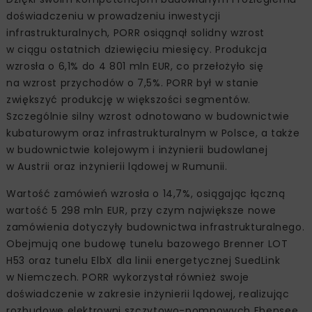
doświadczeniu w prowadzeniu inwestycji
infrastrukturalnych, PORR osiągnął solidny wzrost
w ciągu ostatnich dziewięciu miesięcy. Produkcja
wzrosła o 6,1% do 4 801 mln EUR, co przełożyło się
na wzrost przychodów o 7,5%. PORR był w stanie
zwiększyć produkcję w większości segmentów.
Szczególnie silny wzrost odnotowano w budownictwie
kubaturowym oraz infrastrukturalnym w Polsce, a także
w budownictwie kolejowym i inżynierii budowlanej
w Austrii oraz inżynierii lądowej w Rumunii.
Wartość zamówień wzrosła o 14,7%, osiągając łączną
wartość 5 298 mln EUR, przy czym największe nowe
zamówienia dotyczyły budownictwa infrastrukturalnego.
Obejmują one budowę tunelu bazowego Brenner LOT
H53 oraz tunelu ElbX dla linii energetycznej SuedLink
w Niemczech. PORR wykorzystał również swoje
doświadczenie w zakresie inżynierii lądowej, realizując
rozbudowę elektrowni szczytowo-pompowych Ebensee