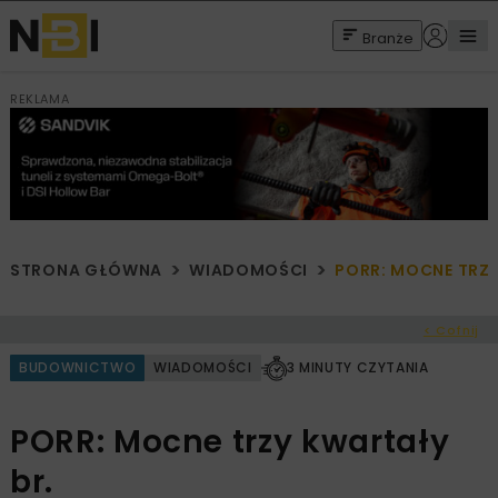
Branże
REKLAMA
STRONA GŁÓWNA
WIADOMOŚCI
PORR: MOCNE TRZY
< Cofnij
BUDOWNICTWO
WIADOMOŚCI
3 MINUTY CZYTANIA
PORR: Mocne trzy kwartały
br.