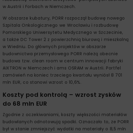
w Austrii i Forbach w Niemczech.
W obszarze kubatury, PORR rozpoczął budowę nowego
Szpitala Onkologicznego we Wrocławiu i rozbudowę
Pomorskiego Uniwersytetu Medycznego w Szczecinie,
a także DC Tower 2 z powierzchnią biurową i mieszkalną
w Wiedniu. Do głównych projektów w obszarze
budownictwa przemysłowego PORR należą obecnie
budowa tzw. clean room w centrum innowacji fabryki
AIXTRON w Niemczech i ams OSRAM w Austrii. Portfel
zamówień na koniec trzeciego kwartału wyniósł 8 701
mln EUR, co stanowi wzrost o 10,6%.
Koszty pod kontrolą – wzrost zysków
do 68 mln EUR
Zgodnie z oczekiwaniami, koszty większości materiałów
budowlanych odnotowują spadki. Oznaczało to, że PORR
był w stanie zmniejszyć wydatki na materiały o 8,5 mln