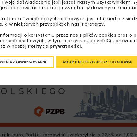
 Twoje doświadczenia jeśli jesteś naszym Użytkownikiem. Zg
 jest dobrowolna i można ją wycofać w dowolnym momenc
udownictwo inżynieryjne, wspierane przez inwestycje tran
mieniono Polskę oraz kraje Europy Środkowo-Wschodniej. W
tratorem Twoich danych osobowych jest nbi med!a z siedz
e, a w niektórych przypadkach nasi Partnerzy.
h z infrastrukturą drogową, kolejową i projektami energet
informacji o korzystaniu przez nas z plików cookies oraz o 
z najwyższych wzrostów w G
danych osobowych, w tym o przysługujących Ci uprawnien
esz w naszej
Polityce prywatności
.
WIENIA ZAAWANSOWANNE
AKCEPTUJĘ I PRZECHODZĘ DO SERWISU
mln euro. Portfel zamówień zwiększył się o 22,5% do 2,013 