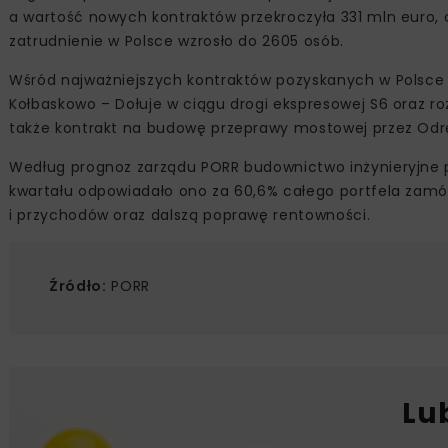
a wartość nowych kontraktów przekroczyła 331 mln euro, c
zatrudnienie w Polsce wzrosło do 2605 osób.
Wśród najważniejszych kontraktów pozyskanych w Polsce z
Kołbaskowo – Dołuje w ciągu drogi ekspresowej S6 oraz ro
także kontrakt na budowę przeprawy mostowej przez Odr
Według prognoz zarządu PORR budownictwo inżynieryjne p
kwartału odpowiadało ono za 60,6% całego portfela zamów
i przychodów oraz dalszą poprawę rentowności.
Źródło:
PORR
Lu