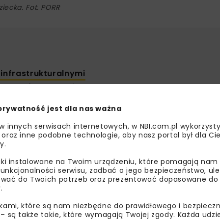
ziecka. Fot. PORR
infrastrukturalnymi
wzrostów w Grupie
prywatność jest dla nas ważna
 w innych serwisach internetowych, w NBI.com.pl wykorzysty
y inwestycjami
 oraz inne podobne technologie, aby nasz portal był dla Cie
y.
liki instalowane na Twoim urządzeniu, które pomagają nam
unkcjonalności serwisu, zadbać o jego bezpieczeństwo, ul
wać do Twoich potrzeb oraz prezentować dopasowane do Ci
ń grupy
PORR
wyniosła 10,004 mld euro, co oznacza wzrost o
.
rtość nowych zamówień zwiększyła się o 14,7% do 1,765 ml
ikami, które są nam niezbędne do prawidłowego i bezpieczn
wynik EBIT osiągnął 14,3 mln euro, wobec 12,6 mln euro rok 
 – są także takie, które wymagają Twojej zgody. Każda udz