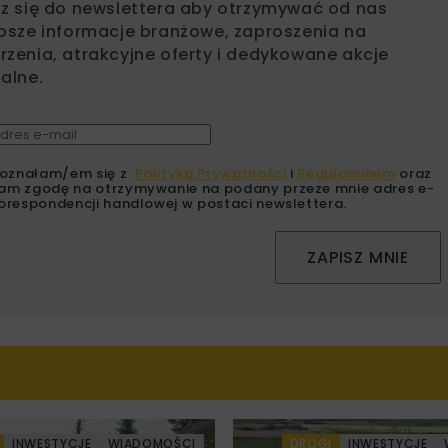
sz się do newslettera aby otrzymywać od nas
psze informacje branżowe, zaproszenia na
zenia, atrakcyjne oferty i dedykowane akcje
alne.
oznałam/em się z
Polityką Prywatności
i
Regulaminem
oraz
am zgodę na otrzymywanie na podany przeze mnie adres e-
orespondencji handlowej w postaci newslettera.
ZAPISZ MNIE
INWESTYCJE
WIADOMOŚCI
DROGI
INWESTYCJE