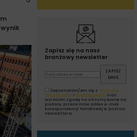
zym
 wynik
Zapisz się na nasz
branżowy newsletter
ZAPISZ
MNIE
Zapoznałam/em się z
Polityką
Prywatności
i
Regulaminem
oraz
wyrażam zgodę na otrzymywanie na
podany przeze mnie adres e-mail
korespondencji handlowej w postaci
newslettera.