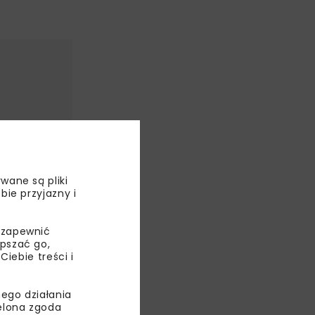
wane są pliki
bie przyjazny i
 zapewnić
epszać go,
ebie treści i
 13,5%
d euro.
ego działania
wcześniej.
ielona zgoda