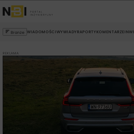
WIADOMOŚCI
WYWIADY
RAPORTY
KOMENTARZE
INW
Branże
REKLAMA