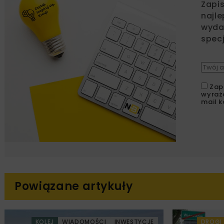
Zapi
najle
wydar
specj
Zap
wyraż
mail k
Powiązane artykuły
KOLEJ
WIADOMOŚCI
INWESTYCJE
DROGI