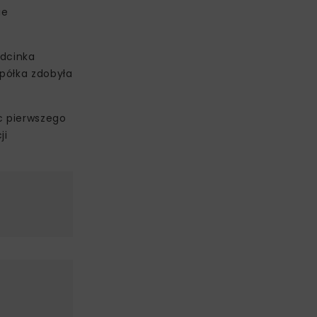
ie
odcinka
Spółka zdobyła
c pierwszego
ji