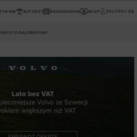
ZALOGUJ SIĘ
YN NBI
AUTORZY
KALENDARIUM
SKLEP
LNE
FOTOGALERIE
FILMY