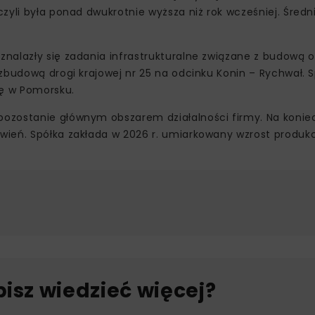
zyli była ponad dwukrotnie wyższa niż rok wcześniej. Średn
nalazły się zadania infrastrukturalne związane z budową 
zbudową drogi krajowej nr 25 na odcinku Konin – Rychwał. 
ę w Pomorsku.
ozostanie głównym obszarem działalności firmy. Na konie
ień. Spółka zakłada w 2026 r. umiarkowany wzrost produkc
bisz wiedzieć więcej?