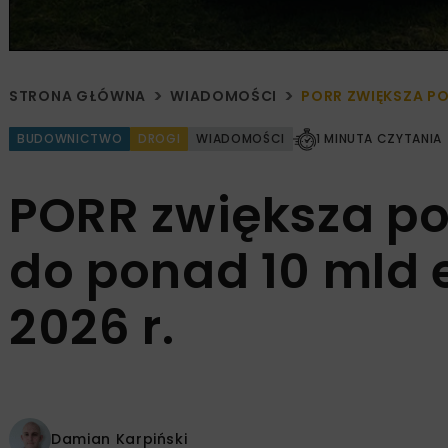
STRONA GŁÓWNA
WIADOMOŚCI
PORR ZWIĘKSZA PO
BUDOWNICTWO
DROGI
WIADOMOŚCI
1 MINUTA CZYTANIA
PORR zwiększa po
do ponad 10 mld e
2026 r.
Damian Karpiński