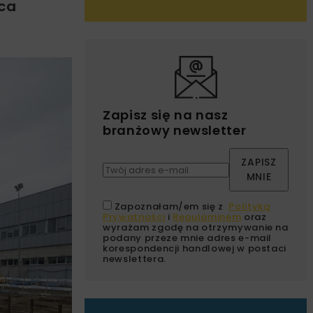
ńca
Zapisz się na nasz
branżowy newsletter
ZAPISZ
MNIE
Zapoznałam/em się z
Polityką
Prywatności
i
Regulaminem
oraz
wyrażam zgodę na otrzymywanie na
podany przeze mnie adres e-mail
korespondencji handlowej w postaci
newslettera.