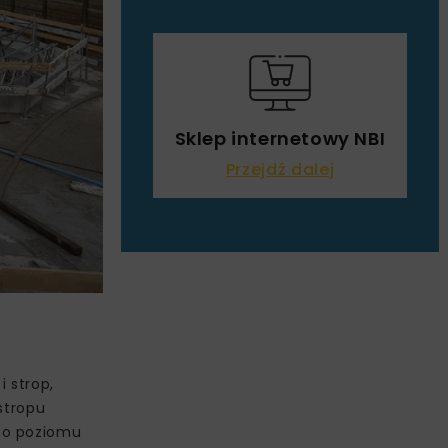
Sklep internetowy NBI
Przejdź dalej
 strop,
 stropu
go poziomu