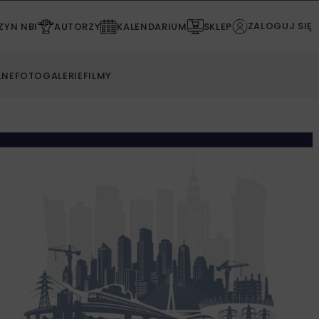
ZALOGUJ SIĘ
YN NBI
AUTORZY
KALENDARIUM
SKLEP
LNE
FOTOGALERIE
FILMY