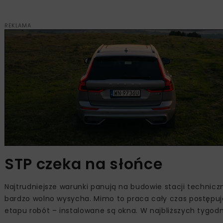
REKLAMA
STP czeka na słońce
Najtrudniejsze warunki panują na budowie stacji technic
bardzo wolno wysycha. Mimo to praca cały czas postępu
etapu robót – instalowane są okna. W najbliższych tygod