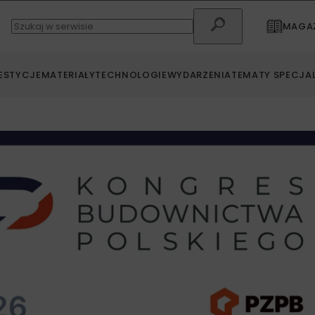
MAGAZ
ESTYCJE
MATERIAŁY
TECHNOLOGIE
WYDARZENIA
TEMATY SPECJA