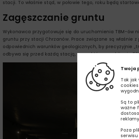
stacji. To właśnie stąd, w połowie tego, roku będą start
Zagęszczanie gruntu
Wykonawca przygotowuje się do uruchomienia TBM-ów nie t
gruntu przy stacji Chrzanów. Prace związane są właśnie z
odpowiednich warunków geologicznych, by precyzyjnie „t
odbywa się przed każdą stacją, przez którą przebija się TB
Twoja 
Tak jak
cookies
wygodn
Są to p
ważne f
dostoso
reklamy
Poza pl
serwisu