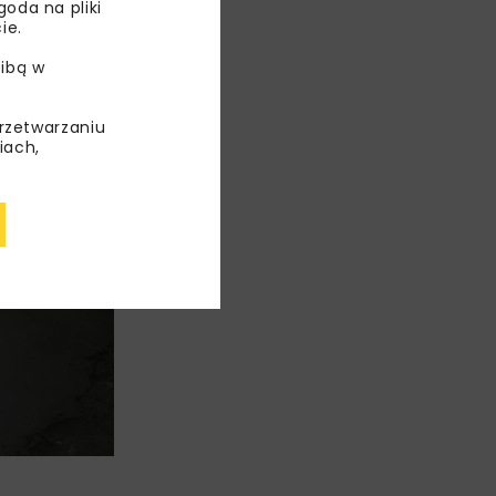
oda na pliki
ie.
ibą w
przetwarzaniu
iach,