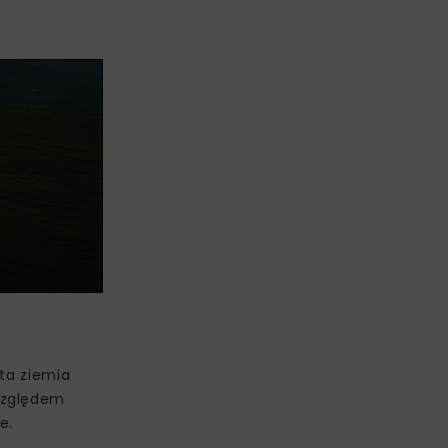
ta ziemia
względem
e.