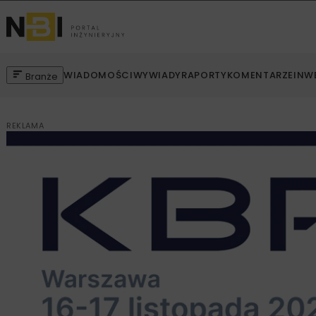
WIADOMOŚCI
WYWIADY
RAPORTY
KOMENTARZE
INW
Branże
REKLAMA