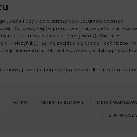
ku
go tunelu i trzy stacje pasażerskie: Lazurowa powstać
owej i Górczewskiej (w przestrzeni między pętlą tramwajo
w rejonie skrzyżowania z ul. Szeligowską); Karolin –
z ul. Połczyńską). Za nią znajdzie się Stacja Techniczno-P
owa tego elementu linii M2 jest kluczowa dla dalszej rozbud
umowy, prace na bemowskim odcinku II linii metra zakońc
METRO
METRO NA BEMOWIE
METRO WARSZAWS
ZTM WARSZ