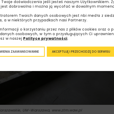
 Twoje doświadczenia jeśli jesteś naszym Użytkownikiem. Zg
 jest dobrowolna i można ją wycofać w dowolnym momenc
tratorem Twoich danych osobowych jest nbi med!a z siedz
e, a w niektórych przypadkach nasi Partnerzy.
informacji o korzystaniu przez nas z plików cookies oraz o 
danych osobowych, w tym o przysługujących Ci uprawnien
esz w naszej
Polityce prywatności
.
WIENIA ZAAWANSOWANNE
AKCEPTUJĘ I PRZECHODZĘ DO SERWISU
-Warszawskie, UM-Warszawa, www.ztm.waw.pl