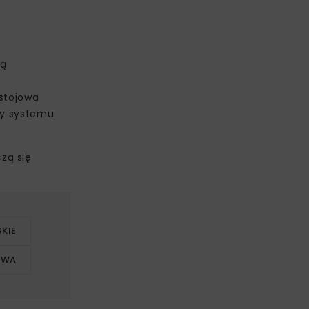
wą
ostojowa
owy systemu
zą się
KIE
AWA