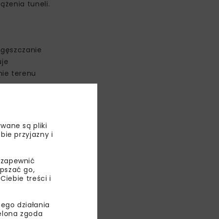
ążenia tuneli.
agęszczanie
uje
nie terenu
wane są pliki
bie przyjazny i
 zapewnić
epszać go,
ebie treści i
ego działania
ielona zgoda