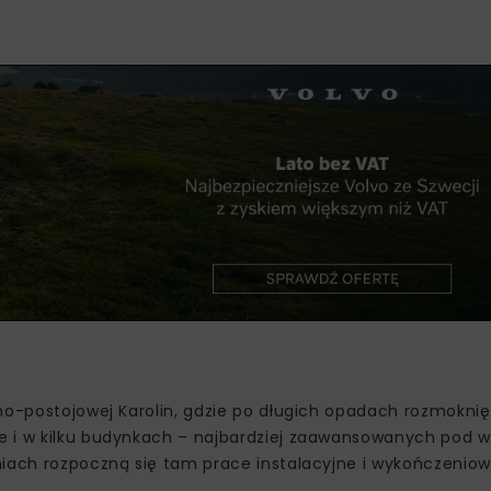
zno-postojowej Karolin, gdzie po długich opadach rozmoknię
je i w kilku budynkach – najbardziej zaawansowanych pod 
niach rozpoczną się tam prace instalacyjne i wykończeniow