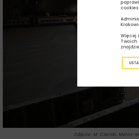
poprawi
cookies
Adminis
Krakowi
Więcej 
Twoich 
znajdzi
USTA
Zdjęcie: M. Czerski, Metro