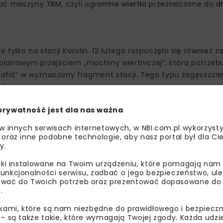
ować maszyny TBM, czyli ogromne wiertła przeznaczone do dr
ylko na stacji Karolin. 12 lutego rozpoczęło się również z
 planowym przejściem „machiny wiertniczej”, która potrzeb
rafić” w wyznaczony fragment stacji. Tego typu zagęszcza
M.
prywatność jest dla nas ważna
 w innych serwisach internetowych, w NBI.com.pl wykorzysty
 oraz inne podobne technologie, aby nasz portal był dla Cie
y.
liki instalowane na Twoim urządzeniu, które pomagają nam
unkcjonalności serwisu, zadbać o jego bezpieczeństwo, ul
wać do Twoich potrzeb oraz prezentować dopasowane do Ci
.
ikami, które są nam niezbędne do prawidłowego i bezpieczn
 – są także takie, które wymagają Twojej zgody. Każda udz