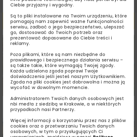
Ciebie przyjazny i wygodny.
Są to pliki instalowane na Twoim urządzeniu, które
Powiązane artykuły
pomagają nam zapewnić ważne funkcjonalności
serwisu, zadbać o jego bezpieczeństwo, ulepszać
go, dostosować do Twoich potrzeb oraz
prezentować dopasowane do Ciebie treści i
DROGI
INWESTYCJE
WIADOMOŚCI
reklamy.
Poza plikami, które są nam niezbędne do
prawidłowego i bezpiecznego działania serwisu –
są także takie, które wymagają Twojej zgody.
Każda udzielona zgoda poprawi Twoje
doświadczenia jeśli jesteś naszym Użytkownikiem.
Zgoda na pliki cookies jest dobrowolna i można ją
wycofać w dowolnym momencie.
Administratorem Twoich danych osobowych jest
Remont nawierzchni na węzłach A4.
nbi med!a z siedzibą w Krakowie, a w niektórych
Przetarg obejmuje pięć węzłów
przypadkach nasi Partnerzy.
Więcej informacji o korzystaniu przez nas z plików
cookies oraz o przetwarzaniu Twoich danych
DROGI
INWESTYCJE
WIADOMOŚCI
osobowych, w tym o przysługujących Ci
uprawnieniach, znajdziesz w naszej
Polityce