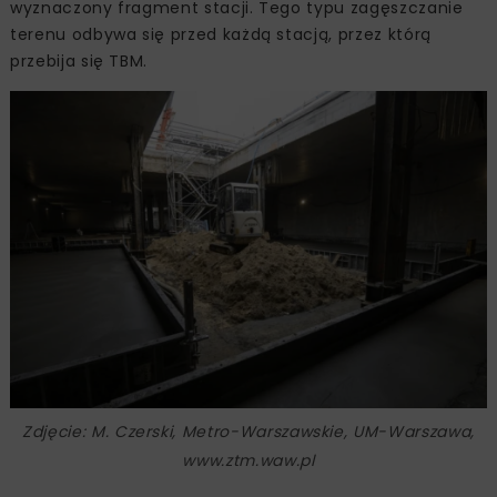
wyznaczony fragment stacji. Tego typu zagęszczanie
terenu odbywa się przed każdą stacją, przez którą
przebija się TBM.
Zdjęcie: M. Czerski, Metro-Warszawskie, UM-Warszawa,
www.ztm.waw.pl