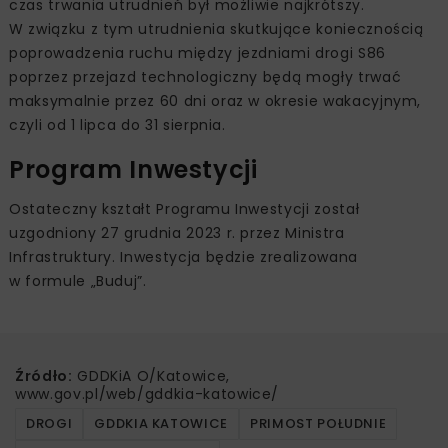
czas trwania utrudnień był możliwie najkrótszy.
W związku z tym utrudnienia skutkujące koniecznością
poprowadzenia ruchu między jezdniami drogi S86
poprzez przejazd technologiczny będą mogły trwać
maksymalnie przez 60 dni oraz w okresie wakacyjnym,
czyli od 1 lipca do 31 sierpnia.
Program Inwestycji
Ostateczny kształt Programu Inwestycji został
uzgodniony 27 grudnia 2023 r. przez Ministra
Infrastruktury. Inwestycja będzie zrealizowana
w formule „Buduj”.
Źródło:
GDDKiA O/Katowice,
www.gov.pl/web/gddkia-katowice/
DROGI
GDDKIA KATOWICE
PRIMOST POŁUDNIE