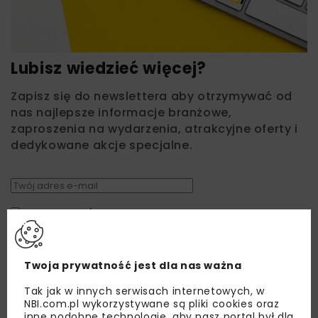
Lubisz wiedzieć więcej?
Zapisz się do newslettera aby otrzymywać od
nas najlepsze informacje branżowe,
zaproszenia na wydarzenia, atrakcyjne oferty i
dedykowane akcje specjalne.
Zapoznałam/em się z
Polityką Prywatności
i
Regulaminem
oraz wyrażam zgodę na otrzymywanie na
podany przeze mnie adres e-mail korespondencji
handlowej w postaci newslettera.
Twoja prywatność jest dla nas ważna
ZAPISZ MNIE
Tak jak w innych serwisach internetowych, w
NBI.com.pl wykorzystywane są pliki cookies oraz
inne podobne technologie, aby nasz portal był dla