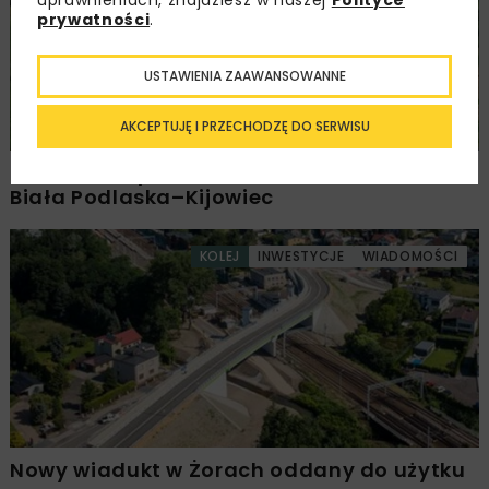
prywatności
.
USTAWIENIA ZAAWANSOWANNE
AKCEPTUJĘ I PRZECHODZĘ DO SERWISU
Ponownie wybrano ofertę na budowę A2
Biała Podlaska–Kijowiec
KOLEJ
INWESTYCJE
WIADOMOŚCI
Nowy wiadukt w Żorach oddany do użytku