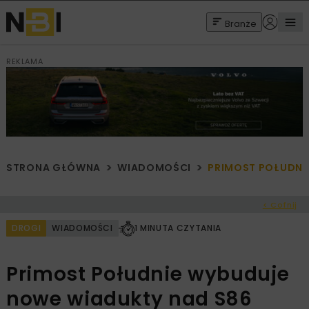
Branże
REKLAMA
STRONA GŁÓWNA
WIADOMOŚCI
PRIMOST POŁUDNI
< Cofnij
DROGI
WIADOMOŚCI
1 MINUTA CZYTANIA
Primost Południe wybuduje
nowe wiadukty nad S86