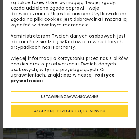
są także takie, które wymagają Twojej zgody.
Powiązane artykuły
Każda udzielona zgoda poprawi Twoje
doświadczenia jeśli jesteś naszym Użytkownikiem.
Zgoda na pliki cookies jest dobrowolna i można ją
wycofać w dowolnym momencie.
KOLEJ
WIADOMOŚCI
INWESTYCJE
Administratorem Twoich danych osobowych jest
nbi med!a z siedzibą w Krakowie, a w niektórych
przypadkach nasi Partnerzy.
Więcej informacji o korzystaniu przez nas z plików
cookies oraz o przetwarzaniu Twoich danych
osobowych, w tym o przysługujących Ci
uprawnieniach, znajdziesz w naszej
Polityce
prywatności
.
PKP PLK ogłosiły przetarg na odcinek Gdów
– Szczyrzyc projektu Podłęże–Piekiełko
USTAWIENIA ZAAWANSOWANNE
AKCEPTUJĘ I PRZECHODZĘ DO SERWISU
DROGI
INWESTYCJE
WIADOMOŚCI