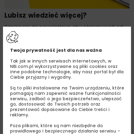
Lubisz wiedzieć więcej?
Zapisz się do newslettera aby otrzymywać od
nas najlepsze informacje branżowe,
zaproszenia na wydarzenia, atrakcyjne oferty i
dedykowane akcje specjalne.
Twoja prywatność jest dla nas ważna
Tak jak w innych serwisach internetowych, w
NBI.com.pl wykorzystywane są pliki cookies oraz
inne podobne technologie, aby nasz portal był dla
Zapoznałam/em się z
Polityką Prywatności
i
Ciebie przyjazny i wygodny.
Regulaminem
oraz wyrażam zgodę na otrzymywanie na
podany przeze mnie adres e-mail korespondencji
Są to pliki instalowane na Twoim urządzeniu, które
handlowej w postaci newslettera.
pomagają nam zapewnić ważne funkcjonalności
serwisu, zadbać o jego bezpieczeństwo, ulepszać
go, dostosować do Twoich potrzeb oraz
ZAPISZ MNIE
prezentować dopasowane do Ciebie treści i
reklamy.
Poza plikami, które są nam niezbędne do
prawidłowego i bezpiecznego działania serwisu –