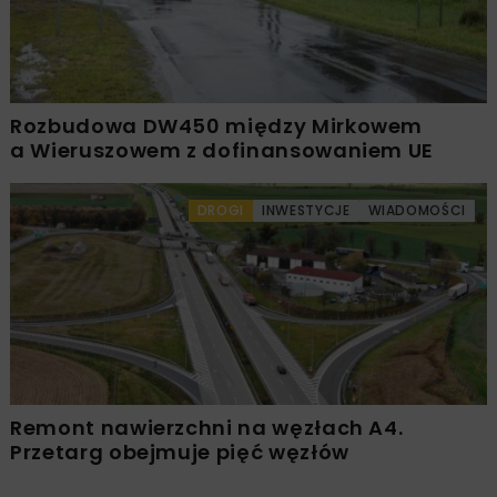
Rozbudowa DW450 między Mirkowem
a Wieruszowem z dofinansowaniem UE
DROGI
INWESTYCJE
WIADOMOŚCI
Remont nawierzchni na węzłach A4.
Przetarg obejmuje pięć węzłów