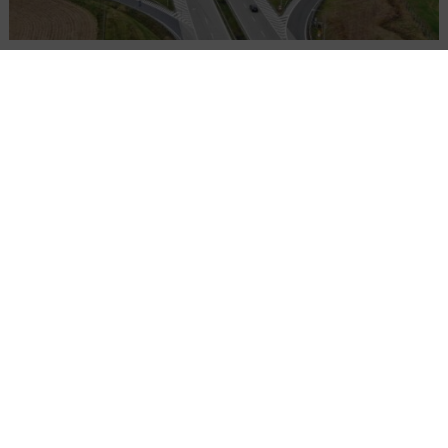
Remont nawierzchni na węzłach A4.
Przetarg obejmuje pięć węzłów
Załaduj więcej...
KOLEJ
WIADOMOŚCI
2 MINUTY CZYTANIA
Pociągi towarowe
przyspieszyły
OPUBLIKOWANO: 23.06.2025