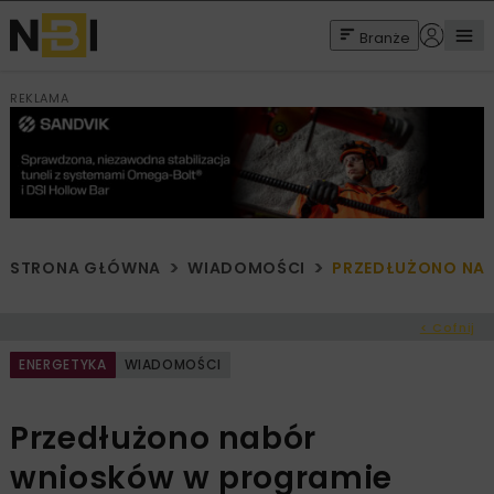
Branże
REKLAMA
STRONA GŁÓWNA
WIADOMOŚCI
PRZEDŁUŻONO NAB
< Cofnij
ENERGETYKA
WIADOMOŚCI
Przedłużono nabór
wniosków w programie