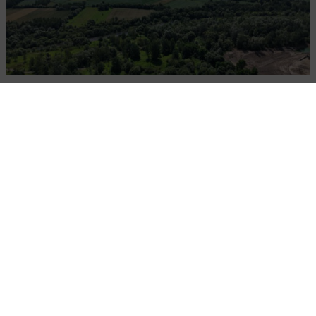
PKP PLK ogłosiły przetarg na odcinek Gdów
– Szczyrzyc projektu Podłęże–Piekiełko
DROGI
INWESTYCJE
WIADOMOŚCI
Rozbudowa DW450 między Mirkowem a
Wieruszowem z dofinansowaniem UE