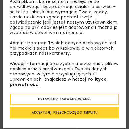
Poza plikami, które są nam niezbędne do
prawidłowego i bezpiecznego działania serwisu –
są także takie, które wymagają Twojej zgody.
Każda udzielona zgoda poprawi Twoje
doświadczenia jeśli jesteś naszym Użytkownikiem.
Zgoda na pliki cookies jest dobrowolna i można ją
wycofać w dowolnym momencie.
Lubisz wiedzieć więcej?
Administratorem Twoich danych osobowych jest
Zapisz się do newslettera aby otrzymywać od
nbi med!a z siedzibą w Krakowie, a w niektórych
nas najlepsze informacje branżowe,
przypadkach nasi Partnerzy.
zaproszenia na wydarzenia, atrakcyjne oferty i
Więcej informacji o korzystaniu przez nas z plików
dedykowane akcje specjalne.
cookies oraz o przetwarzaniu Twoich danych
osobowych, w tym o przysługujących Ci
uprawnieniach, znajdziesz w naszej
Polityce
prywatności
.
Zapoznałam/em się z
Polityką Prywatności
i
Regulaminem
oraz wyrażam zgodę na otrzymywanie na
USTAWIENIA ZAAWANSOWANNE
podany przeze mnie adres e-mail korespondencji
handlowej w postaci newslettera.
AKCEPTUJĘ I PRZECHODZĘ DO SERWISU
ZAPISZ MNIE