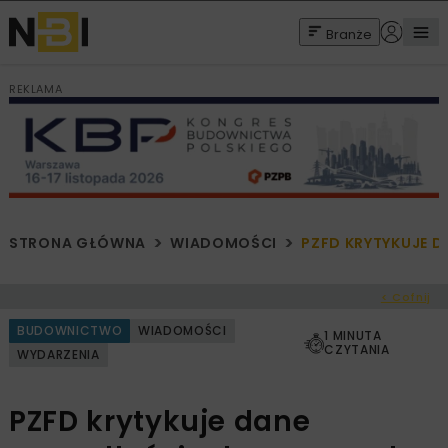
Branże
REKLAMA
STRONA GŁÓWNA
WIADOMOŚCI
PZFD KRYTYKUJE 
< Cofnij
BUDOWNICTWO
WIADOMOŚCI
1 MINUTA
CZYTANIA
WYDARZENIA
PZFD krytykuje dane