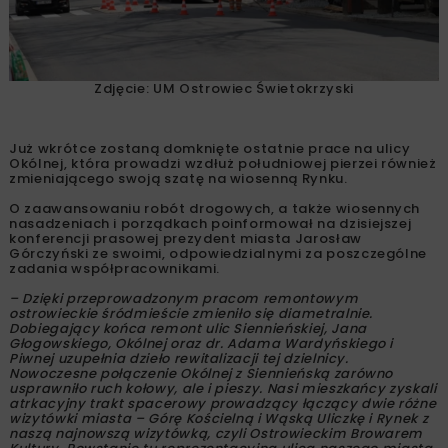
Zdjęcie: UM Ostrowiec Świetokrzyski
Już wkrótce zostaną domknięte ostatnie prace na ulicy
Okólnej, która prowadzi wzdłuż południowej pierzei również
zmieniającego swoją szatę na wiosenną Rynku.
O zaawansowaniu robót drogowych, a także wiosennych
nasadzeniach i porządkach poinformował na dzisiejszej
konferencji prasowej prezydent miasta Jarosław
Górczyński ze swoimi, odpowiedzialnymi za poszczególne
zadania współpracownikami.
– Dzięki przeprowadzonym pracom remontowym
ostrowieckie śródmieście zmieniło się diametralnie.
Dobiegający końca remont ulic Siennieńskiej, Jana
Głogowskiego, Okólnej oraz dr. Adama Wardyńskiego i
Piwnej uzupełnia dzieło rewitalizacji tej dzielnicy.
Nowoczesne połączenie Okólnej z Siennieńską zarówno
usprawniło ruch kołowy, ale i pieszy. Nasi mieszkańcy zyskali
atrkacyjny trakt spacerowy prowadzący łączący dwie różne
wizytówki miasta – Górę Kościelną i Wąską Uliczkę i Rynek z
naszą najnowszą wizytówką, czyli Ostrowieckim Browarem