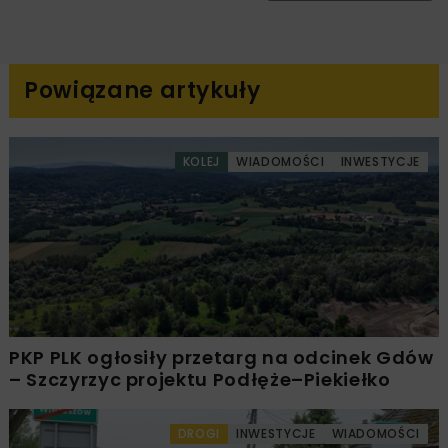
Powiązane artykuły
KOLEJ
WIADOMOŚCI
INWESTYCJE
PKP PLK ogłosiły przetarg na odcinek Gdów
– Szczyrzyc projektu Podłęże–Piekiełko
DROGI
INWESTYCJE
WIADOMOŚCI