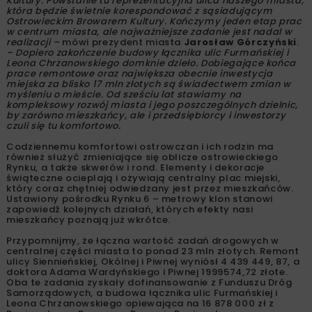
Kultury. Powstanie tu reprezentacyjna ulica naszego miasta,
która będzie świetnie korespondować z sąsiadującym
Ostrowieckim Browarem Kultury. Kończymy jeden etap prac
w centrum miasta, ale najważniejsze zadanie jest nadal w
realizacji –
mówi prezydent miasta
Jarosław Górczyński
.
– Dopiero zakończenie budowy łącznika ulic Furmańskiej i
Leona Chrzanowskiego domknie dzieło. Dobiegające końca
prace remontowe oraz największa obecnie inwestycja
miejska za blisko 17 mln złotych są świadectwem zmian w
myśleniu o mieście. Od sześciu lat stawiamy na
kompleksowy rozwój miasta i jego poszczególnych dzielnic,
by zarówno mieszkańcy, ale i przedsiębiorcy i inwestorzy
czuli się tu komfortowo.
Codziennemu komfortowi ostrowczan i ich rodzin ma
również służyć zmieniające się oblicze ostrowieckiego
Rynku, a także skwerów i rond. Elementy i dekoracje
świąteczne ocieplają i ożywiają centralny plac miejski,
który coraz chętniej odwiedzany jest przez mieszkańców.
Ustawiony pośrodku Rynku 6 – metrowy klon stanowi
zapowiedź kolejnych działań, których efekty nasi
mieszkańcy poznają już wkrótce.
Przypomnijmy, że łączna wartość zadań drogowych w
centralnej części miasta to ponad 23 mln złotych. Remont
ulicy Siennieńskiej, Okólnej i Piwnej wyniósł 4 439 449, 87, a
doktora Adama Wardyńskiego i Piwnej 1999574,72 złote.
Oba te zadania zyskały dofinansowanie z Funduszu Dróg
Samorządowych, a budowa łącznika ulic Furmańskiej i
Leona Chrzanowskiego opiewająca na 16 878 000 zł z