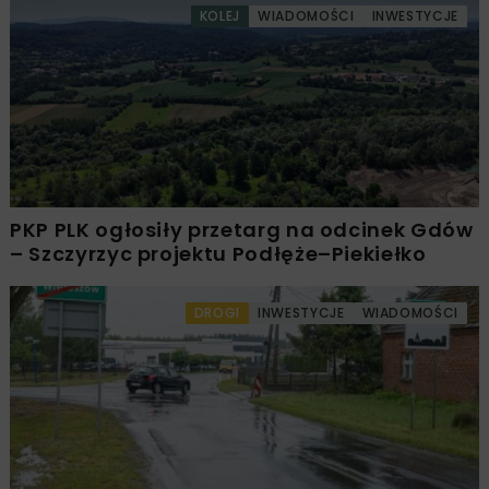
KOLEJ
WIADOMOŚCI
INWESTYCJE
PKP PLK ogłosiły przetarg na odcinek Gdów
– Szczyrzyc projektu Podłęże–Piekiełko
DROGI
INWESTYCJE
WIADOMOŚCI