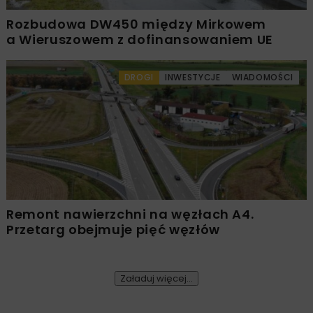
Rozbudowa DW450 między Mirkowem
a Wieruszowem z dofinansowaniem UE
DROGI
INWESTYCJE
WIADOMOŚCI
Remont nawierzchni na węzłach A4.
Przetarg obejmuje pięć węzłów
Załaduj więcej...