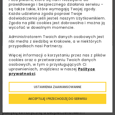
prawidłowego i bezpiecznego działania serwisu –
są także takie, które wymagają Twojej zgody.
Każda udzielona zgoda poprawi Twoje
doświadczenia jeśli jesteś naszym Użytkownikiem.
Zgoda na pliki cookies jest dobrowolna i można ją
wycofać w dowolnym momencie.
Administratorem Twoich danych osobowych jest
nbi med!a z siedzibą w Krakowie, a w niektórych
przypadkach nasi Partnerzy.
Zdjęcie: Ministerstwo Klimatu i Środowiska,
Więcej informacji o korzystaniu przez nas z plików
www.gov.pl/web/klimat/
cookies oraz o przetwarzaniu Twoich danych
osobowych, w tym o przysługujących Ci
uprawnieniach, znajdziesz w naszej
Polityce
prywatności
.
Ambasadorowie klimatyczni spotykali się, by pod
przewodnictwem polskiej prezydencji rozmawiać na
USTAWIENIA ZAAWANSOWANNE
temat przyszłości procesu negocjacji klimatycznych w
dynamicznym kontekście geopolitycznym. Rozmowy
AKCEPTUJĘ I PRZECHODZĘ DO SERWISU
dotyczyły też priorytetów europejskiej dyplomacji
klimatycznej na 2025 r. oraz zależności pomiędzy
polityką klimatyczną a bezpieczeństwem i