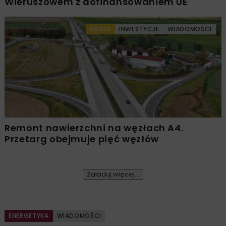
Wieruszowem z dofinansowaniem UE
DROGI
INWESTYCJE
WIADOMOŚCI
Remont nawierzchni na węzłach A4.
Przetarg obejmuje pięć węzłów
Załaduj więcej...
ENERGETYKA
WIADOMOŚCI