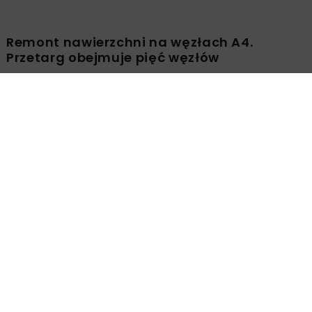
Remont nawierzchni na węzłach A4.
Przetarg obejmuje pięć węzłów
Załaduj więcej...