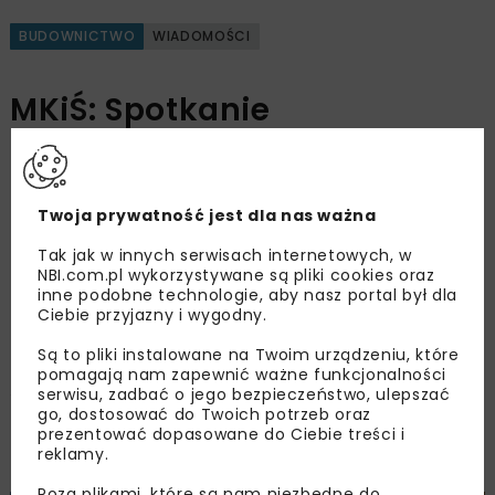
BUDOWNICTWO
WIADOMOŚCI
MKiŚ: Spotkanie
Europejskich Ambasadorów
Klimatycznych
Twoja prywatność jest dla nas ważna
Tak jak w innych serwisach internetowych, w
OPUBLIKOWANO: 23.01.2025
NBI.com.pl wykorzystywane są pliki cookies oraz
inne podobne technologie, aby nasz portal był dla
Ciebie przyjazny i wygodny.
22 stycznia 2025 r. w Warszawie odbyło się w
Są to pliki instalowane na Twoim urządzeniu, które
ramach polskiej prezydencji w Radzie UE
pomagają nam zapewnić ważne funkcjonalności
spotkanie Europejskich Wysłanników ds. Zmian
serwisu, zadbać o jego bezpieczeństwo, ulepszać
go, dostosować do Twoich potrzeb oraz
Klimatu, inaczej nazywanych Ambasadorami
prezentować dopasowane do Ciebie treści i
Klimatycznymi (ECAN).
reklamy.
Poza plikami, które są nam niezbędne do