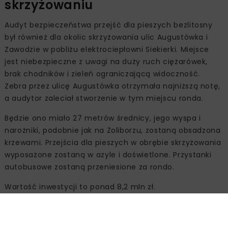
skrzyżowaniu
Audyt bezpieczeństwa przejść dla pieszych bezlitosny
był również dla okolic skrzyżowania ulic Augustówka i
Zawodzie w pobliżu elektrociepłowni Siekierki. Miejsce
jest niebezpieczne z uwagi na duży ruch ciężarówek,
brak chodników i zieleń ograniczającą widoczność.
Zebra przez ulicę Augustówka otrzymała najniższą notę,
a audytor zaleciał stworzenie w tym miejscu ronda.
Będzie ono miało 27 metrów średnicy, jego wyspa i
narożniki, podobnie jak na Żoliborzu, zostaną obsadzona
krzewami. Przejścia dla pieszych w obrębie skrzyżowania
wyposażone zostaną w azyle i doświetlone. Przystanki
autobusowe zostaną przeniesione za rondo.
Wartość inwestycji to ponad 8,2 mln zł.