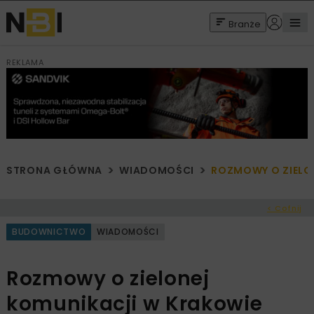
Branże
REKLAMA
STRONA GŁÓWNA
WIADOMOŚCI
ROZMOWY O ZIELO
< Cofnij
BUDOWNICTWO
WIADOMOŚCI
Rozmowy o zielonej
komunikacji w Krakowie