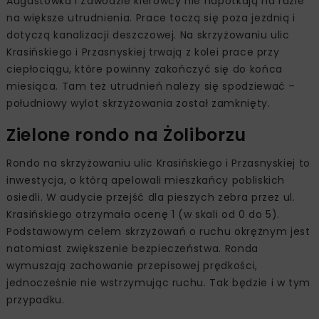
Augustówka i Zawodzie kierowcy nie napotkają na razie
na większe utrudnienia. Prace toczą się poza jezdnią i
dotyczą kanalizacji deszczowej. Na skrzyżowaniu ulic
Krasińskiego i Przasnyskiej trwają z kolei prace przy
ciepłociągu, które powinny zakończyć się do końca
miesiąca. Tam też utrudnień należy się spodziewać –
południowy wylot skrzyżowania został zamknięty.
Zielone rondo na Żoliborzu
Rondo na skrzyżowaniu ulic Krasińskiego i Przasnyskiej to
inwestycja, o którą apelowali mieszkańcy pobliskich
osiedli. W audycie przejść dla pieszych zebra przez ul.
Krasińskiego otrzymała ocenę 1 (w skali od 0 do 5).
Podstawowym celem skrzyżowań o ruchu okrężnym jest
natomiast zwiększenie bezpieczeństwa. Ronda
wymuszają zachowanie przepisowej prędkości,
jednocześnie nie wstrzymując ruchu. Tak będzie i w tym
przypadku.