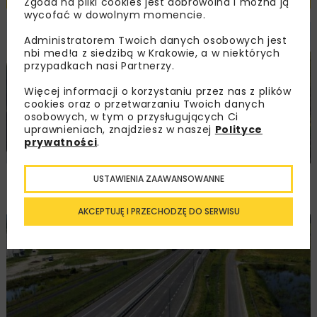
Zgoda na pliki cookies jest dobrowolna i można ją
wycofać w dowolnym momencie.
Administratorem Twoich danych osobowych jest
HYDROTECHNIKA
INWESTYCJE
WIADOMOŚCI
nbi med!a z siedzibą w Krakowie, a w niektórych
przypadkach nasi Partnerzy.
Więcej informacji o korzystaniu przez nas z plików
cookies oraz o przetwarzaniu Twoich danych
osobowych, w tym o przysługujących Ci
uprawnieniach, znajdziesz w naszej
Polityce
prywatności
.
Dotacja na przygotowanie inwestycji
USTAWIENIA ZAAWANSOWANNE
na rzece Kierwiny
AKCEPTUJĘ I PRZECHODZĘ DO SERWISU
DROGI
MOSTY
INWESTYCJE
WIADOMOŚCI