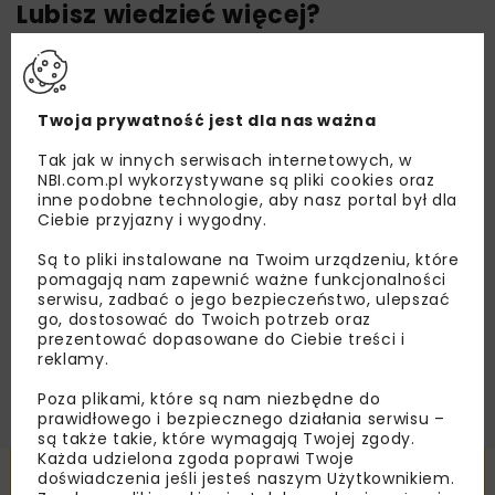
Lubisz wiedzieć więcej?
Zapisz się do newslettera aby otrzymywać od
nas najlepsze informacje branżowe,
zaproszenia na wydarzenia, atrakcyjne oferty i
Twoja prywatność jest dla nas ważna
dedykowane akcje specjalne.
Tak jak w innych serwisach internetowych, w
NBI.com.pl wykorzystywane są pliki cookies oraz
inne podobne technologie, aby nasz portal był dla
Ciebie przyjazny i wygodny.
Zapoznałam/em się z
Polityką Prywatności
i
Regulaminem
oraz wyrażam zgodę na otrzymywanie na
Są to pliki instalowane na Twoim urządzeniu, które
podany przeze mnie adres e-mail korespondencji
pomagają nam zapewnić ważne funkcjonalności
handlowej w postaci newslettera.
serwisu, zadbać o jego bezpieczeństwo, ulepszać
go, dostosować do Twoich potrzeb oraz
prezentować dopasowane do Ciebie treści i
ZAPISZ MNIE
reklamy.
Poza plikami, które są nam niezbędne do
prawidłowego i bezpiecznego działania serwisu –
są także takie, które wymagają Twojej zgody.
Każda udzielona zgoda poprawi Twoje
Powiązane artykuły
doświadczenia jeśli jesteś naszym Użytkownikiem.