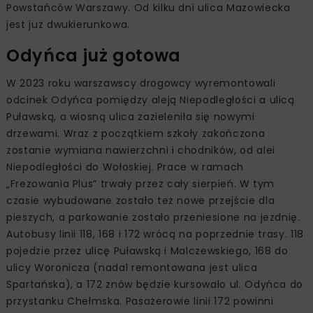
Powstańców Warszawy. Od kilku dni ulica Mazowiecka
jest już dwukierunkowa.
Odyńca już gotowa
W 2023 roku warszawscy drogowcy wyremontowali
odcinek Odyńca pomiędzy aleją Niepodległości a ulicą
Puławską, a wiosną ulica zazieleniła się nowymi
drzewami. Wraz z początkiem szkoły zakończona
zostanie wymiana nawierzchni i chodników, od alei
Niepodległości do Wołoskiej. Prace w ramach
„Frezowania Plus” trwały przez cały sierpień. W tym
czasie wybudowane zostało też nowe przejście dla
pieszych, a parkowanie zostało przeniesione na jezdnię.
Autobusy linii 118, 168 i 172 wrócą na poprzednie trasy. 118
pojedzie przez ulicę Puławską i Malczewskiego, 168 do
ulicy Woronicza (nadal remontowana jest ulica
Spartańska), a 172 znów będzie kursowało ul. Odyńca do
przystanku Chełmska. Pasażerowie linii 172 powinni