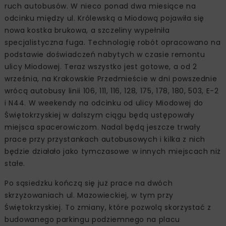
ruch autobusów. W nieco ponad dwa miesiące na
odcinku między ul. Królewską a Miodową pojawiła się
nowa kostka brukowa, a szczeliny wypełniła
specjalistyczna fuga. Technologię robót opracowano na
podstawie doświadczeń nabytych w czasie remontu
ulicy Miodowej. Teraz wszystko jest gotowe, a od 2
września, na Krakowskie Przedmieście w dni powszednie
wrócą autobusy linii 106, 111, 116, 128, 175, 178, 180, 503, E-2
i N44. W weekendy na odcinku od ulicy Miodowej do
Świętokrzyskiej w dalszym ciągu będą ustępowały
miejsca spacerowiczom. Nadal będą jeszcze trwały
prace przy przystankach autobusowych i kilka z nich
będzie działało jako tymczasowe w innych miejscach niż
stałe.
Po sąsiedzku kończą się już prace na dwóch
skrzyżowaniach ul. Mazowieckiej, w tym przy
Świętokrzyskiej. To zmiany, które pozwolą skorzystać z
budowanego parkingu podziemnego na placu