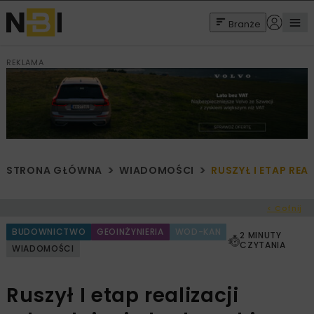
Branże
REKLAMA
STRONA GŁÓWNA
WIADOMOŚCI
RUSZYŁ I ETAP RE
< Cofnij
BUDOWNICTWO
GEOINŻYNIERIA
WOD-KAN
2 MINUTY
CZYTANIA
WIADOMOŚCI
Ruszył I etap realizacji