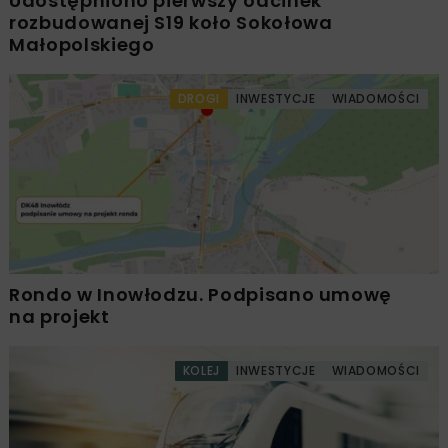
Udostępniono pierwszy odcinek
rozbudowanej S19 koło Sokołowa
Małopolskiego
DROGI
INWESTYCJE
WIADOMOŚCI
Rondo w Inowłodzu. Podpisano umowę
na projekt
KOLEJ
INWESTYCJE
WIADOMOŚCI