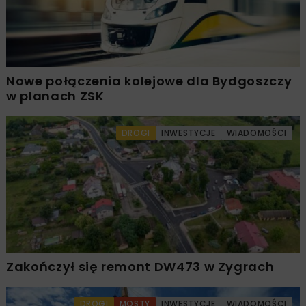
Nowe połączenia kolejowe dla Bydgoszczy
w planach ZSK
DROGI
INWESTYCJE
WIADOMOŚCI
Zakończył się remont DW473 w Zygrach
DROGI
MOSTY
INWESTYCJE
WIADOMOŚCI