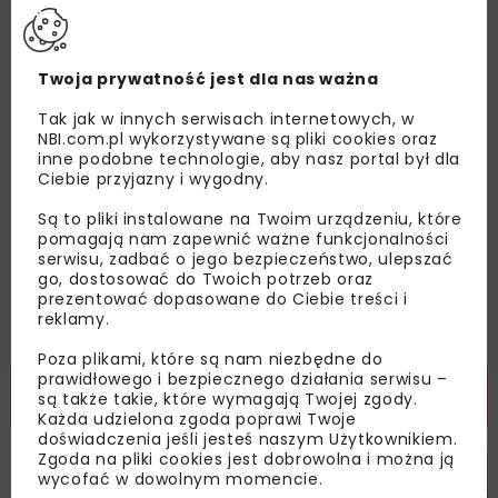
nas najlepsze informacje branżowe,
zaproszenia na wydarzenia, atrakcyjne oferty i
dedykowane akcje specjalne.
Twoja prywatność jest dla nas ważna
Tak jak w innych serwisach internetowych, w
NBI.com.pl wykorzystywane są pliki cookies oraz
inne podobne technologie, aby nasz portal był dla
Zapoznałam/em się z
Polityką Prywatności
i
Regulaminem
oraz wyrażam zgodę na otrzymywanie na
Ciebie przyjazny i wygodny.
podany przeze mnie adres e-mail korespondencji
handlowej w postaci newslettera.
Są to pliki instalowane na Twoim urządzeniu, które
pomagają nam zapewnić ważne funkcjonalności
serwisu, zadbać o jego bezpieczeństwo, ulepszać
ZAPISZ MNIE
go, dostosować do Twoich potrzeb oraz
prezentować dopasowane do Ciebie treści i
reklamy.
Poza plikami, które są nam niezbędne do
prawidłowego i bezpiecznego działania serwisu –
Powiązane artykuły
są także takie, które wymagają Twojej zgody.
Każda udzielona zgoda poprawi Twoje
doświadczenia jeśli jesteś naszym Użytkownikiem.
Zgoda na pliki cookies jest dobrowolna i można ją
HYDROTECHNIKA
INWESTYCJE
WIADOMOŚCI
wycofać w dowolnym momencie.