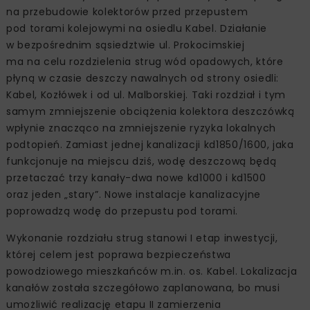
na przebudowie kolektorów przed przepustem
pod torami kolejowymi na osiedlu Kabel. Działanie
w bezpośrednim sąsiedztwie ul. Prokocimskiej
ma na celu rozdzielenia strug wód opadowych, które
płyną w czasie deszczy nawalnych od strony osiedli:
Kabel, Kozłówek i od ul. Malborskiej. Taki rozdział i tym
samym zmniejszenie obciążenia kolektora deszczówką
wpłynie znacząco na zmniejszenie ryzyka lokalnych
podtopień. Zamiast jednej kanalizacji kd1850/1600, jaka
funkcjonuje na miejscu dziś, wodę deszczową będą
przetaczać trzy kanały-dwa nowe kd1000 i kd1500
oraz jeden „stary”. Nowe instalacje kanalizacyjne
poprowadzą wodę do przepustu pod torami.
Wykonanie rozdziału strug stanowi I etap inwestycji,
której celem jest poprawa bezpieczeństwa
powodziowego mieszkańców m.in. os. Kabel. Lokalizacja
kanałów została szczegółowo zaplanowana, bo musi
umożliwić realizację etapu II zamierzenia