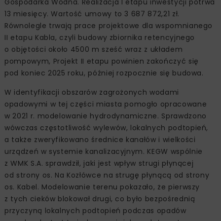
Gospodarka Wodna. Realizacja I etapu inwestycji potrwa
13 miesięcy. Wartość umowy to 3 687 872,21 zł.
Równolegle trwają prace projektowe dla wspomnianego
II etapu Kabla, czyli budowy zbiornika retencyjnego
o objętości około 4500 m sześć wraz z układem
pompowym, Projekt II etapu powinien zakończyć się
pod koniec 2025 roku, później rozpocznie się budowa.
W identyfikacji obszarów zagrożonych wodami
opadowymi w tej części miasta pomogło opracowane
w 2021 r. modelowanie hydrodynamiczne. Sprawdzono
wówczas częstotliwość wylewów, lokalnych podtopień,
a także zweryfikowano średnice kanałów i wielkości
urządzeń w systemie kanalizacyjnym. KEGW wspólnie
z WMK S.A. sprawdził, jaki jest wpływ strugi płynącej
od strony os. Na Kozłówce na strugę płynącą od strony
os. Kabel. Modelowanie terenu pokazało, że pierwszy
z tych cieków blokował drugi, co było bezpośrednią
przyczyną lokalnych podtopień podczas opadów