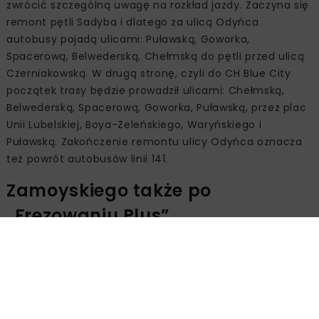
zwrócić szczególną uwagę na rozkład jazdy. Zaczyna się
remont pętli Sadyba i dlatego za ulicą Odyńca
autobusy pojadą ulicami: Puławską, Goworka,
Spacerową, Belwederską, Chełmską do pętli przed ulicą
Czerniakowską. W drugą stronę, czyli do CH Blue City
początek trasy będzie prowadził ulicami: Chełmską,
Belwederską, Spacerową, Goworka, Puławską, przez plac
Unii Lubelskiej, Boya-Żeleńskiego, Waryńskiego i
Puławską. Zakończenie remontu ulicy Odyńca oznacza
też powrót autobusów linii 141.
Zamoyskiego także po
„Frezowaniu Plus”
W tym samym czasie skończy się inne „Frezowania
Plus”: na ulicy Zamoyskiego. Tu również została
wyremontowana nawierzchnia oraz chodnik po stronie
fabryki Wedla, między aleją Zieleniecką a ulicą Lubelską
oraz kawałek za skrzyżowaniem. Nie zapomniano także o