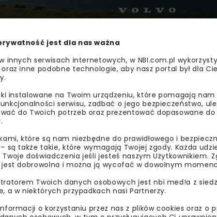
prywatność jest dla nas ważna
 w innych serwisach internetowych, w NBI.com.pl wykorzysty
 oraz inne podobne technologie, aby nasz portal był dla Cie
y.
liki instalowane na Twoim urządzeniu, które pomagają nam
unkcjonalności serwisu, zadbać o jego bezpieczeństwo, ul
wać do Twoich potrzeb oraz prezentować dopasowane do Ci
.
 – na ul. Kasprowicza przed każdym z rond. Trzecie będzie 
DK47 powstanie chodnik. Wykonawca przebuduje infrastruktu
ikami, które są nam niezbędne do prawidłowego i bezpieczn
enie i odwodnienie.
 – są także takie, które wymagają Twojej zgody. Każda udz
 Twoje doświadczenia jeśli jesteś naszym Użytkownikiem. Zg
 jest dobrowolna i można ją wycofać w dowolnym momenc
rogowo-Mostowe. Koszt prac to nieco ponad 10 mln zł.
tratorem Twoich danych osobowych jest nbi med!a z siedz
DDKiA
e, a w niektórych przypadkach nasi Partnerzy.
informacji o korzystaniu przez nas z plików cookies oraz o 
e. Gmina również wystąpiła z wnioskiem o wydanie zezwol