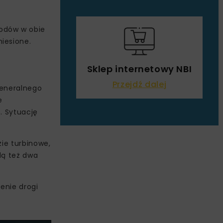
hodów w obie
iesione.
Sklep internetowy NBI
Przejdź dalej
Generalnego
e
. Sytuację
zie turbinowe,
dą też dwa
zenie drogi