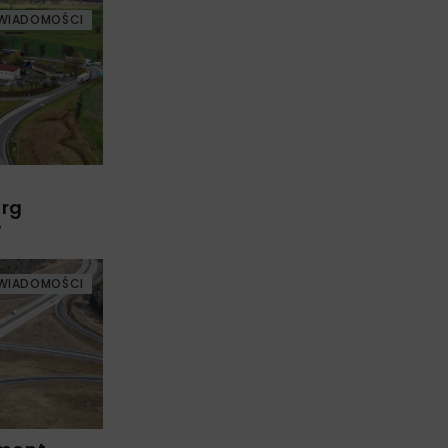
WIADOMOŚCI
arg
w
WIADOMOŚCI