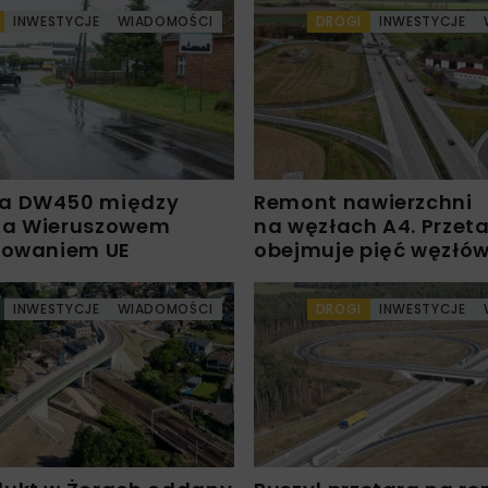
INWESTYCJE
WIADOMOŚCI
DROGI
INWESTYCJE
a DW450 między
Remont nawierzchni
 a Wieruszowem
na węzłach A4. Przet
sowaniem UE
obejmuje pięć węzłó
INWESTYCJE
WIADOMOŚCI
DROGI
INWESTYCJE