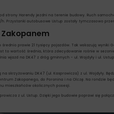
 od strony Harendy jezdni na terenie budowy. Ruch samoc
/h. Przystanki autobusowe Ustup zostały tymczasowo przen
w Zakopanem
średnio prawie 21 tysięcy pojazdów. Tak wskazują wyniki 
t to wartość średnia, która zdecydowanie rośnie w sezoni
a wjazd na DK47 z dróg gminnych - ul. Wojdyły i ul. Ustup
na skrzyżowaniu DK47 (ul. Kasprowicza) z ul. Wojdyły. Będ
centrum Zakopanego, do Poronina i na Olczę. Na rondzie bę
chu mieszkańców okolicznych posesji.
prowicza z ul. Ustup. Dzięki jego budowie poprawi się połąc