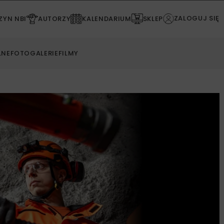
ZALOGUJ SIĘ
YN NBI
AUTORZY
KALENDARIUM
SKLEP
LNE
FOTOGALERIE
FILMY