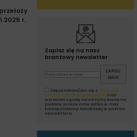
 przełoży
 2025 r.
Zapisz się na nasz
branżowy newsletter
ZAPISZ
MNIE
Zapoznałam/em się z
Polityką
Prywatności
i
Regulaminem
oraz
wyrażam zgodę na otrzymywanie na
podany przeze mnie adres e-mail
korespondencji handlowej w postaci
newslettera.