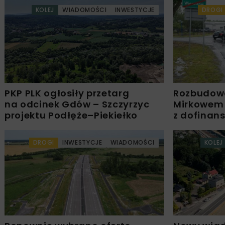
KOLEJ
WIADOMOŚCI
INWESTYCJE
DROGI
PKP PLK ogłosiły przetarg
Rozbudow
na odcinek Gdów – Szczyrzyc
Mirkowem
projektu Podłęże–Piekiełko
z dofinan
DROGI
INWESTYCJE
WIADOMOŚCI
KOLEJ