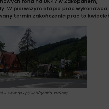
 nowych rond na DK47 w Zakopanem,
dyły. W pierwszym etapie prac wykonawca
owany termin zakończenia prac to kwiecień
aków, www.gov.pl/web/gddkia-krakow/