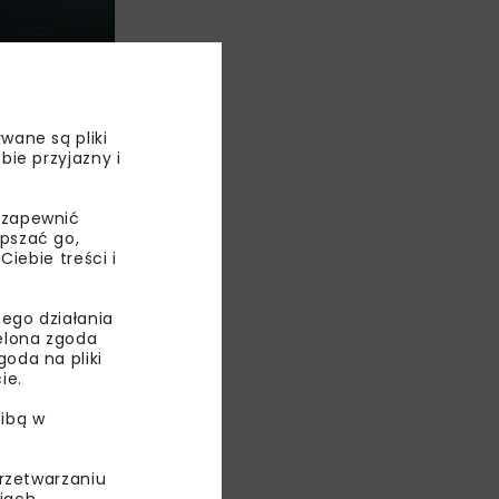
wane są pliki
bie przyjazny i
 zapewnić
epszać go,
ebie treści i
zlokalizowane
rę
ego działania
ielona zgoda
oda na pliki
ie.
ibą w
przetwarzaniu
enia