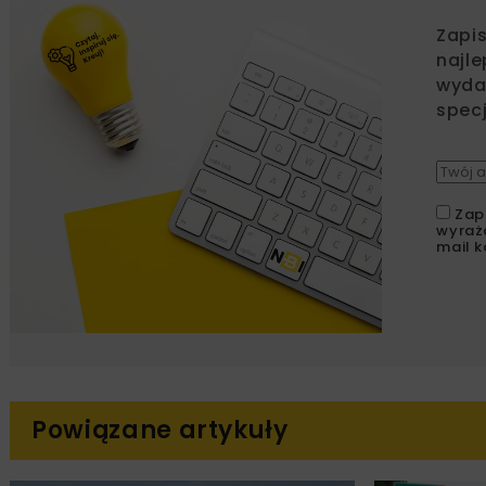
Zapi
najle
wydar
specj
Zap
wyraż
mail k
Powiązane artykuły