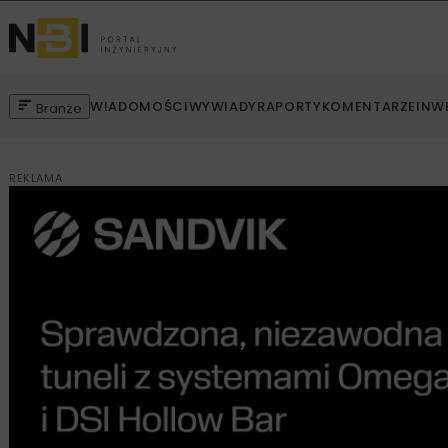
WIADOMOŚCI
WYWIADY
RAPORTY
KOMENTARZE
INW
Branże
REKLAMA