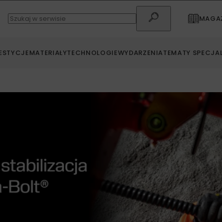
MAGAZ
ESTYCJE
MATERIAŁY
TECHNOLOGIE
WYDARZENIA
TEMATY SPECJA