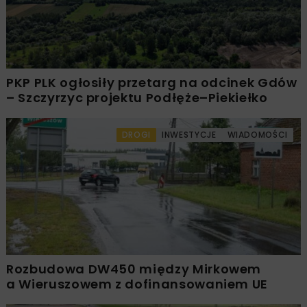
PKP PLK ogłosiły przetarg na odcinek Gdów
– Szczyrzyc projektu Podłęże–Piekiełko
DROGI
INWESTYCJE
WIADOMOŚCI
Rozbudowa DW450 między Mirkowem
a Wieruszowem z dofinansowaniem UE