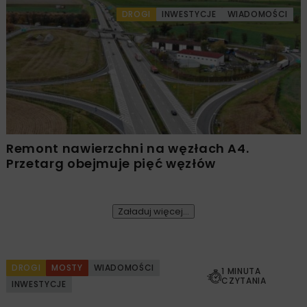
DROGI
INWESTYCJE
WIADOMOŚCI
Remont nawierzchni na węzłach A4.
Przetarg obejmuje pięć węzłów
Załaduj więcej...
DROGI
MOSTY
WIADOMOŚCI
1 MINUTA
CZYTANIA
INWESTYCJE