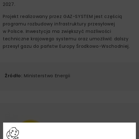
2027.
Projekt realizowany przez GAZ-SYSTEM jest częścią
programu rozbudowy infrastruktury przesyłowej
w Polsce. Inwestycja ma zwiększyć możliwości
techniczne krajowego systemu oraz umożliwić dalszy
przesył gazu do państw Europy Środkowo-Wschodniej.
Źródło:
Ministerstwo Energii