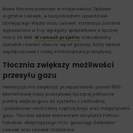
Nowa tłocznia powstaje w miejscowości Zębowo
w gminie Lwówek, w bezpośrednim sąsiedztwie
istniejącego Węzła Gazu Lwówek. Instalacja zostanie
wyposażona w trzy agregaty sprężarkowe o łącznej
mocy 24 MW.
W ramach projektu
rozbudowany
zostanie również obecny węzeł gazowy, który będzie
współpracował z nową infrastrukturą przesyłową.
Tłocznia zwiększy możliwości
przesyłu gazu
Inwestycja ma zwiększyć przepustowość ponad 800-
kilometrowej trasy przesyłowej łączącej północne
punkty wejścia gazu do systemu z zachodnią
i południowo-wschodnią częścią kraju oraz magazynami
gazu. Tłocznia będzie elementem Korytarza Północ–
Południe, obejmującego m.in. gazociągi Goleniów–
Lwówek oraz Lwówek–Odolanów.