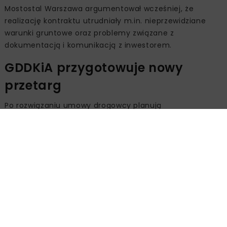
Mostostal Warszawa argumentował wcześniej, że
realizację kontraktu utrudniały m.in. nieprzewidziane
warunki gruntowe oraz problemy związane z
dokumentacją i komunikacją z inwestorem.
GDDKiA przygotowuje nowy
przetarg
Po rozwiązaniu umowy drogowcy planują
przeprowadzenie robót zabezpieczających oraz
inwentaryzację placu budowy. Następnym etapem
będzie przygotowanie nowego postępowania
przetargowego na dokończenie inwestycji.
Nowy wykonawca ma otrzymać decyzję ZRID oraz
projekt architektoniczno-budowlany, które pozwolą na
przygotowanie projektów wykonawczych i kontynuację
robót. GDDKiA zakłada, że nowe postępowanie
przetargowe zostanie ogłoszone jeszcze w tym roku.