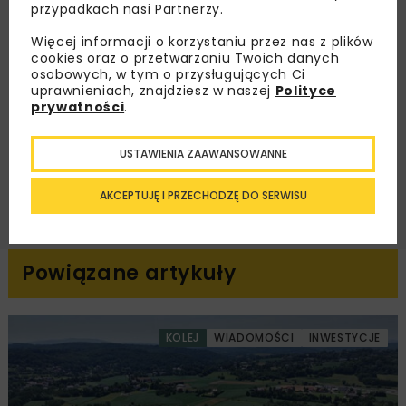
przypadkach nasi Partnerzy.
Więcej informacji o korzystaniu przez nas z plików
cookies oraz o przetwarzaniu Twoich danych
osobowych, w tym o przysługujących Ci
Zapoznałam/em się z
Polityką Prywatności
i
uprawnieniach, znajdziesz w naszej
Polityce
Regulaminem
oraz wyrażam zgodę na otrzymywanie na
podany przeze mnie adres e-mail korespondencji
prywatności
.
handlowej w postaci newslettera.
USTAWIENIA ZAAWANSOWANNE
ZAPISZ MNIE
AKCEPTUJĘ I PRZECHODZĘ DO SERWISU
Powiązane artykuły
KOLEJ
WIADOMOŚCI
INWESTYCJE