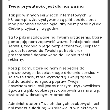
Twoja prywatność jest dla nas ważna
Tak jak w innych serwisach internetowych, w
NBI.com.pl wykorzystywane są pliki cookies oraz
inne podobne technologie, aby nasz portal był dla
Ciebie przyjazny i wygodny.
Są to pliki instalowane na Twoim urządzeniu, które
pomagają nam zapewnić ważne funkcjonalności
serwisu, zadbać o jego bezpieczeństwo, ulepszać
go, dostosować do Twoich potrzeb oraz
prezentować dopasowane do Ciebie treści i
reklamy.
Poza plikami, które są nam niezbędne do
prawidłowego i bezpiecznego działania serwisu –
są także takie, które wymagają Twojej zgody.
Lubisz wiedzieć więcej?
Każda udzielona zgoda poprawi Twoje
doświadczenia jeśli jesteś naszym Użytkownikiem.
Zgoda na pliki cookies jest dobrowolna i można ją
Zapisz się do newslettera aby otrzymywać od
wycofać w dowolnym momencie.
nas najlepsze informacje branżowe,
zaproszenia na wydarzenia, atrakcyjne oferty i
Administratorem Twoich danych osobowych jest
dedykowane akcje specjalne.
nbi med!a z siedzibą w Krakowie, a w niektórych