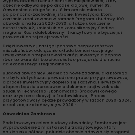
wyprowadzenie ruchu z centrum miejscowości, który
obecnie odbywa się po drodze krajowej numer 63.
Obwodnica o długości ok. 8 km ominie miasto
po północno-zachodniej stronie. Inwestycja, która
zostanie zrealizowana w ramach Programu budowy 100
obwodnic na lata 2020-2030, a także ukończenie
autostrady A2, zmieni układ komunikacyjny Siedlec
i regionu. Ruch dalekobieżny i tranzytowy nie będzie już
prowadził do tej miejscowości.
Dzięki inwestycji nastąpi poprawa bezpieczeństwa
mieszkańców, odciążenie układu komunikacyjnego
i zwiększenie przepustowości dróg. Inwestycja poprawi
również warunki i bezpieczeństwo przejazdu dla ruchu
dalekobieżnego i regionalnego.
Budowa obwodnicy Siedlec to nowe zadanie, dla którego
nie były dotychczas prowadzone prace przygotowawcze,
a proces inwestycyjny dopiero się zaczyna. Pierwszym
etapem będzie opracowanie dokumentacji w zakresie
Studium Techniczno-Ekonomiczno-Środowiskowego
oraz uzyskanie decyzji o środowiskowej. Proces
przygotowawczy będzie prowadzony w latach 2020-2024,
a realizacja zakończy się w 2029 r.
Obwodnica Zambrowa
Podstawowym celem budowy obwodnicy Zambrowa jest
wyprowadzenie z miasta ruchu tranzytowego, który
na kierunku północ-południe obecnie odbywa się drogami