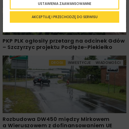
USTAWIENIA ZAAWANSOWANNE
AKCEPTUJĘ I PRZECHODZĘ DO SERWISU
PKP PLK ogłosiły przetarg na odcinek Gdów
– Szczyrzyc projektu Podłęże–Piekiełko
DROGI
INWESTYCJE
WIADOMOŚCI
Rozbudowa DW450 między Mirkowem
a Wieruszowem z dofinansowaniem UE