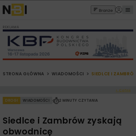
Branże
REKLAMA
STRONA GŁÓWNA
WIADOMOŚCI
SIEDLCE I ZAMBR
< Cofnij
DROGI
WIADOMOŚCI
2 MINUTY CZYTANIA
Siedlce i Zambrów zyskają
obwodnicę