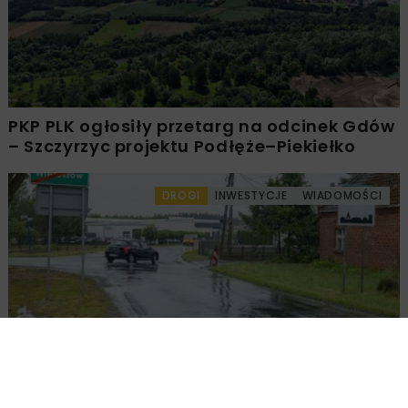
PKP PLK ogłosiły przetarg na odcinek Gdów
– Szczyrzyc projektu Podłęże–Piekiełko
DROGI
INWESTYCJE
WIADOMOŚCI
Rozbudowa DW450 między Mirkowem a
Wieruszowem z dofinansowaniem UE