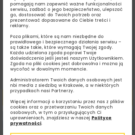
dedykowane akcje specjalne.
pomagają nam zapewnić ważne funkcjonalności
serwisu, zadbać o jego bezpieczeństwo, ulepszać
go, dostosować do Twoich potrzeb oraz
prezentować dopasowane do Ciebie treści i
reklamy.
Zapoznałam/em się z
Polityką Prywatności
i
Poza plikami, które są nam niezbędne do
Regulaminem
oraz wyrażam zgodę na otrzymywanie na
podany przeze mnie adres e-mail korespondencji
prawidłowego i bezpiecznego działania serwisu –
handlowej w postaci newslettera.
są także takie, które wymagają Twojej zgody.
Każda udzielona zgoda poprawi Twoje
doświadczenia jeśli jesteś naszym Użytkownikiem.
ZAPISZ MNIE
Zgoda na pliki cookies jest dobrowolna i można ją
wycofać w dowolnym momencie.
Administratorem Twoich danych osobowych jest
nbi med!a z siedzibą w Krakowie, a w niektórych
przypadkach nasi Partnerzy.
Powiązane artykuły
Więcej informacji o korzystaniu przez nas z plików
cookies oraz o przetwarzaniu Twoich danych
osobowych, w tym o przysługujących Ci
uprawnieniach, znajdziesz w naszej
Polityce
KOLEJ
WIADOMOŚCI
INWESTYCJE
prywatności
.