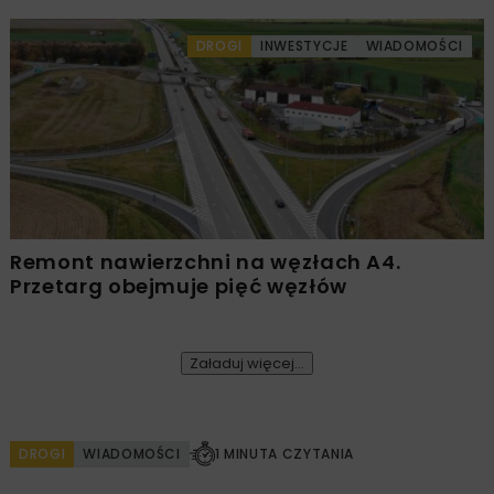
DROGI
INWESTYCJE
WIADOMOŚCI
Remont nawierzchni na węzłach A4.
Przetarg obejmuje pięć węzłów
Załaduj więcej...
DROGI
WIADOMOŚCI
1 MINUTA CZYTANIA