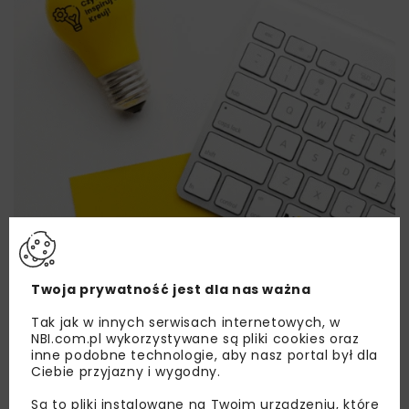
Twoja prywatność jest dla nas ważna
Lubisz wiedzieć więcej?
Tak jak w innych serwisach internetowych, w
NBI.com.pl wykorzystywane są pliki cookies oraz
Zapisz się do newslettera aby otrzymywać od
inne podobne technologie, aby nasz portal był dla
Ciebie przyjazny i wygodny.
nas najlepsze informacje branżowe,
zaproszenia na wydarzenia, atrakcyjne oferty i
Są to pliki instalowane na Twoim urządzeniu, które