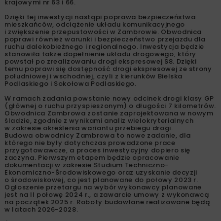
krajowymi nr 63 i 66.
Dzięki tej inwestycji nastąpi poprawa bezpieczeństwa
mieszkańców, odciążenie układu komunikacyjnego
i zwiększenie przepustowości w Zambrowie. Obwodnica
poprawi również warunki i bezpieczeństwo przejazdu dla
ruchu dalekobieżnego i regionalnego. Inwestycja będzie
stanowiła także dopełnienie układu drogowego, który
powstał po zrealizowaniu drogi ekspresowej S8. Dzięki
temu poprawi się dostępność drogi ekspresowej ze strony
południowej i wschodniej, czyli z kierunków Bielska
Podlaskiego i Sokołowa Podlaskiego.
W ramach zadania powstanie nowy odcinek drogi klasy GP
(głównej o ruchu przyspieszonym) o długości 7 kilometrów.
Obwodnica Zambrowa zostanie zaprojektowana w nowym
śladzie, zgodnie z wynikami analiz wielokryterialnych
w zakresie określenia wariantu przebiegu drogi.
Budowa obwodnicy Zambrowa to nowe zadanie, dla
którego nie były dotychczas prowadzone prace
przygotowawcze, a proces inwestycyjny dopiero się
zaczyna. Pierwszym etapem będzie opracowanie
dokumentacji w zakresie Studium Techniczno-
Ekonomiczno-Środowiskowego oraz uzyskanie decyzji
o środowiskowej, co jest planowane do połowy 2023 r.
Ogłoszenie przetargu na wybór wykonawcy planowane
jest na II połowę 2024 r., a zawarcie umowy z wykonawcą
na początek 2025 r. Roboty budowlane realizowane będą
w latach 2026-2028.