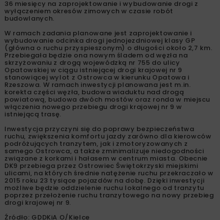
36 miesięcy na zaprojektowanie i wybudowanie drogi z
wyłączeniem okresów zimowych w czasie robót
budowlanych.
W ramach zadania planowane jest zaprojektowanie i
wybudowanie odcinka drogi jednojezdniowej klasy GP
(główna o ruchu przyspieszonym) o długości około 2,7 km.
Przebiegała będzie ona nowym śladem od węzła na
skrzyżowaniu z drogą wojewódzką nr 755 do ulicy
Opatowskiej w ciągu istniejącej drogi krajowej nr 9
stanowiącej wylot z Ostrowca w kierunku Opatowa i
Rzeszowa. W ramach inwestycji planowana jest m.in.
korekta części węzła, budowa wiaduktu nad drogą
powiatową, budowa dwóch mostów oraz ronda w miejscu
włączenia nowego przebiegu drogi krajowej nr 9 w
istniejącą trasę.
Inwestycja przyczyni się do poprawy bezpieczeństwa
ruchu, zwiększenia komfortu jazdy zarówno dla kierowców
podróżujących tranzytem, jak i zmotoryzowanych z
samego Ostrowca, a także zminimalizuje niedogodności
związane z korkami i hałasem w centrum miasta. Obecnie
DK9 przebiega przez Ostrowiec Świętokrzyski miejskimi
ulicami, na których średnie natężenie ruchu przekraczało w
2015 roku 23 tysiące pojazdów na dobę. Dzięki inwestycji
możliwe będzie oddzielenie ruchu lokalnego od tranzytu
poprzez przełożenie ruchu tranzytowego na nowy przebieg
drogi krajowej nr 9.
Źródło: GDDKiA O/Kielce