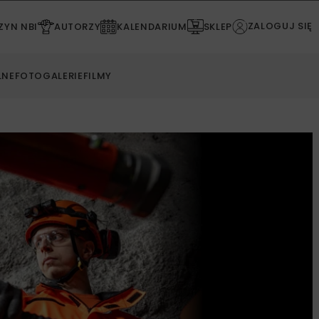
ZALOGUJ SIĘ
YN NBI
AUTORZY
KALENDARIUM
SKLEP
LNE
FOTOGALERIE
FILMY