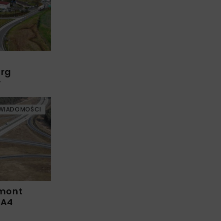
arg
w
WIADOMOŚCI
emont
 A4