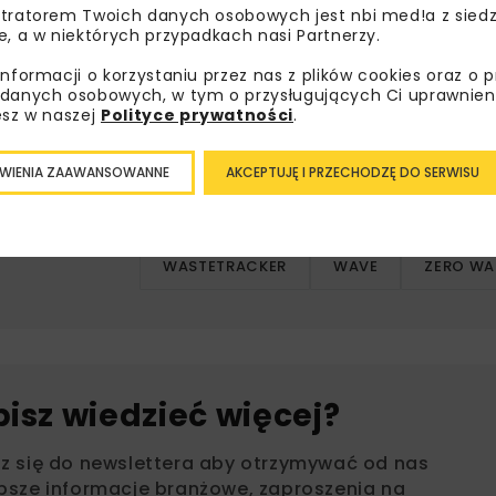
 Skanska w Europie Środkowo Wschodniej: gdańskim Wave,
tratorem Twoich danych osobowych jest nbi med!a z siedz
w warszawskich biurowcach Studio B oraz P180. Ponadto, sko
e, a w niektórych przypadkach nasi Partnerzy.
zym budynku w ramach projektu Equilibrium, zlokalizowane
informacji o korzystaniu przez nas z plików cookies oraz o 
danych osobowych, w tym o przysługujących Ci uprawnien
esz w naszej
Polityce prywatności
.
WIENIA ZAAWANSOWANNE
AKCEPTUJĘ I PRZECHODZĘ DO SERWISU
BIUROWIEC P180
BIUROWIEC STUDIO B
BRAMA MIA
ODPADY
SKANSKA
ŚLAD WĘGL
WASTETRACKER
WAVE
ZERO WA
bisz wiedzieć więcej?
sz się do newslettera aby otrzymywać od nas
psze informacje branżowe, zaproszenia na