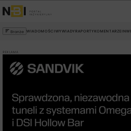
WIADOMOŚCI
WYWIADY
RAPORTY
KOMENTARZE
INW
Branże
REKLAMA