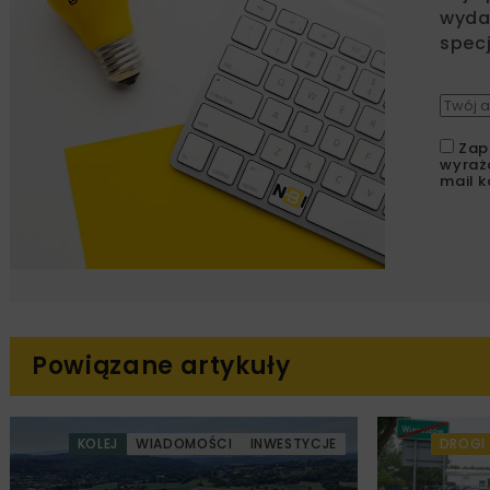
wydar
specj
Zap
wyraż
mail k
Powiązane artykuły
KOLEJ
WIADOMOŚCI
INWESTYCJE
DROGI