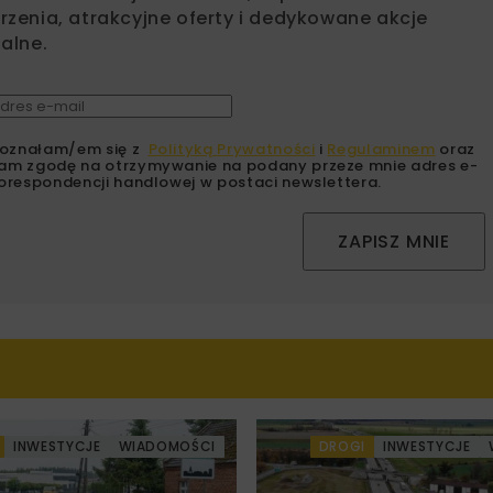
zenia, atrakcyjne oferty i dedykowane akcje
alne.
oznałam/em się z
Polityką Prywatności
i
Regulaminem
oraz
am zgodę na otrzymywanie na podany przeze mnie adres e-
orespondencji handlowej w postaci newslettera.
ZAPISZ MNIE
INWESTYCJE
WIADOMOŚCI
DROGI
INWESTYCJE