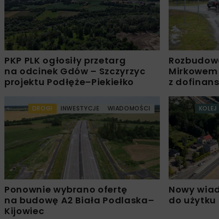
PKP PLK ogłosiły przetarg
Rozbudow
na odcinek Gdów – Szczyrzyc
Mirkowem
projektu Podłęże–Piekiełko
z dofinan
DROGI
INWESTYCJE
WIADOMOŚCI
KOLEJ
Ponownie wybrano ofertę
Nowy wiad
na budowę A2 Biała Podlaska–
do użytku
Kijowiec