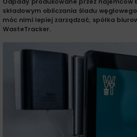
Odpady produkowane przez najemców 
składowym obliczania śladu węglowego d
móc nimi lepiej zarządzać, spółka biu
WasteTracker.