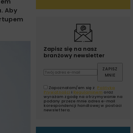
tem
a. Aby
artupem
Zapisz się na nasz
branżowy newsletter
ZAPISZ
MNIE
Zapoznałam/em się z
Polityką
Prywatności
i
Regulaminem
oraz
wyrażam zgodę na otrzymywanie na
podany przeze mnie adres e-mail
korespondencji handlowej w postaci
newslettera.