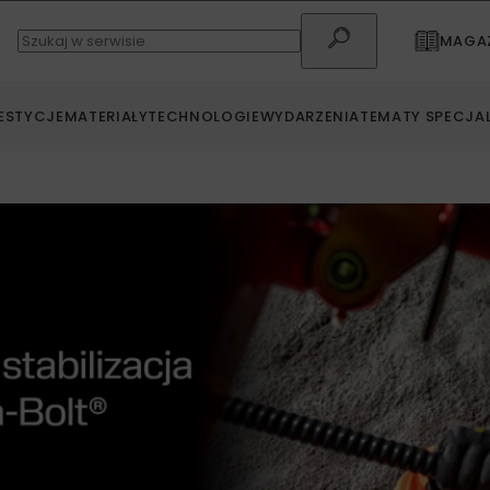
MAGAZ
ESTYCJE
MATERIAŁY
TECHNOLOGIE
WYDARZENIA
TEMATY SPECJA