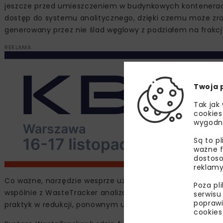
jeszcze przed umieszczeniem w budynkowych kontenerach
dostęp do systemu analitycznego, dzięki czemu może zro
generowany przez nie ślad węglowy z podziałem na frakcj
REKLAMA
Twoja 
Tak jak
cookies
wygodn
Są to p
ważne f
dostoso
reklamy
Co ważne, narzędzie wesprze użytkowników w dopracowa
Poza pl
wspólnie z WasteTracker analizować dane i dobrać najbar
serwisu
poprawi
praktyk w redukcji, ponownym użyciu czy segregacji odpad
cookies