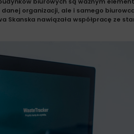
budynków biurowych są ważnym elemen
anej organizacji, ale i samego biurowc
rowa Skanska nawiązała współpracę ze st