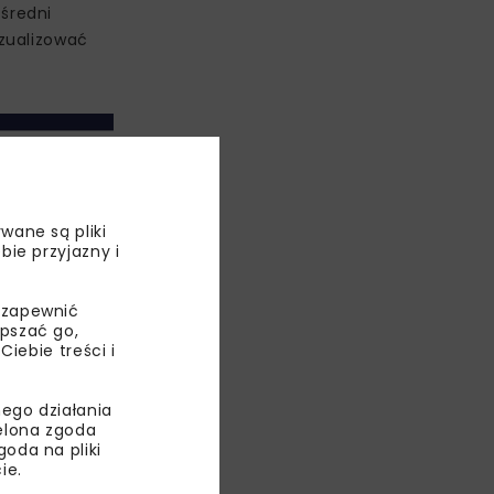
średni
zualizować
wane są pliki
bie przyjazny i
 zapewnić
epszać go,
ebie treści i
jemcy mogą
ego działania
a dobrych
ielona zgoda
oda na pliki
ie.