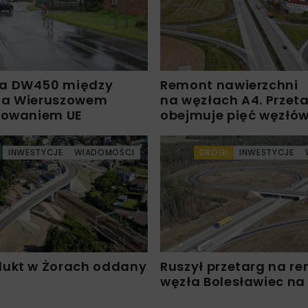
a DW450 między
Remont nawierzchni
 a Wieruszowem
na węzłach A4. Przet
sowaniem UE
obejmuje pięć węzłó
INWESTYCJE
WIADOMOŚCI
DROGI
INWESTYCJE
ukt w Żorach oddany
Ruszył przetarg na r
węzła Bolesławiec na