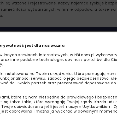
, są ważone i rejestrowane. Każdy najemca zyskuje bezpo
zumieć ilości wytwarzanych w firmie odpadów, a także zwi
e.
prywatność jest dla nas ważna
 w innych serwisach internetowych, w NBI.com.pl wykorzysty
 oraz inne podobne technologie, aby nasz portal był dla Cie
y.
liki instalowane na Twoim urządzeniu, które pomagają nam
unkcjonalności serwisu, zadbać o jego bezpieczeństwo, ul
wać do Twoich potrzeb oraz prezentować dopasowane do Ci
.
niu strategii dotyczących gospodarowania odpadami. Na
ikami, które są nam niezbędne do prawidłowego i bezpieczn
dziej adekwatne działania z zakresu edukacji i promowani
 – są także takie, które wymagają Twojej zgody. Każda udz
 Twoje doświadczenia jeśli jesteś naszym Użytkownikiem. Zg
ów. To pierwsze takie rozwiązanie w Europie.
 jest dobrowolna i można ją wycofać w dowolnym momenc