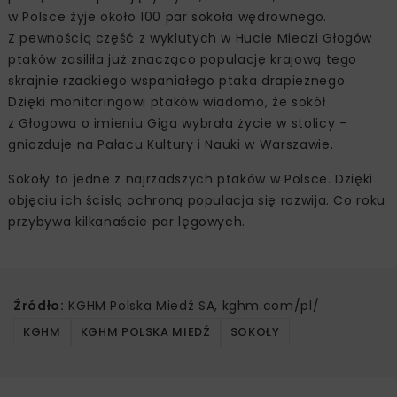
w Polsce żyje około 100 par sokoła wędrownego.
Z pewnością część z wyklutych w Hucie Miedzi Głogów
ptaków zasiliła już znacząco populację krajową tego
skrajnie rzadkiego wspaniałego ptaka drapieżnego.
Dzięki monitoringowi ptaków wiadomo, że sokół
z Głogowa o imieniu Giga wybrała życie w stolicy -
gniazduje na Pałacu Kultury i Nauki w Warszawie.
Sokoły to jedne z najrzadszych ptaków w Polsce. Dzięki
objęciu ich ścisłą ochroną populacja się rozwija. Co roku
przybywa kilkanaście par lęgowych.
Źródło:
KGHM Polska Miedź SA, kghm.com/pl/
KGHM
KGHM POLSKA MIEDŹ
SOKOŁY