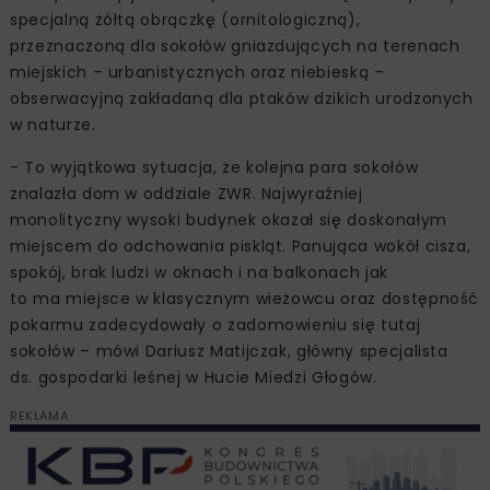
specjalną żółtą obrączkę (ornitologiczną),
przeznaczoną dla sokołów gniazdujących na terenach
miejskich – urbanistycznych oraz niebieską –
obserwacyjną zakładaną dla ptaków dzikich urodzonych
w naturze.
- To wyjątkowa sytuacja, że kolejna para sokołów
znalazła dom w oddziale ZWR. Najwyraźniej
monolityczny wysoki budynek okazał się doskonałym
miejscem do odchowania piskląt. Panująca wokół cisza,
spokój, brak ludzi w oknach i na balkonach jak
to ma miejsce w klasycznym wieżowcu oraz dostępność
pokarmu zadecydowały o zadomowieniu się tutaj
sokołów – mówi Dariusz Matijczak, główny specjalista
ds. gospodarki leśnej w Hucie Miedzi Głogów.
REKLAMA