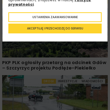
prywatności
.
KOLEJ
WIADOMOŚCI
INWESTYCJE
USTAWIENIA ZAAWANSOWANNE
AKCEPTUJĘ I PRZECHODZĘ DO SERWISU
PKP PLK ogłosiły przetarg na odcinek Gdów
– Szczyrzyc projektu Podłęże–Piekiełko
DROGI
INWESTYCJE
WIADOMOŚCI