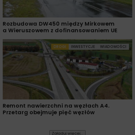
Rozbudowa DW450 między Mirkowem
a Wieruszowem z dofinansowaniem UE
DROGI
INWESTYCJE
WIADOMOŚCI
Remont nawierzchni na węzłach A4.
Przetarg obejmuje pięć węzłów
Załaduj więcej...