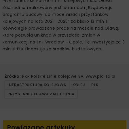
Przystanek PKP Polskich Linii Kolejowych S.A. Oława
Zachodnia realizowany jest w ramach „Rządowego
programu budowy lub modernizacji przystanków
kolejowych na lata 2021- 2025” za blisko 13 mln zł.
Równolegle prowadzone prace na moście nad Oławą,
które pozwolą uniknąć w przyszłości zmian w
komunikacji na linii Wrocław – Opole. Tę inwestycje za 3
mln zł PLK finansuje ze środków budżetowych.
Źródło:
PKP Polskie Linie Kolejowe SA, www.plk-sa.pl
INFRASTRUKTURA KOLEJOWA
KOLEJ
PLK
PRZYSTANEK OŁAWA ZACHODNIA
Powiązane artykuły