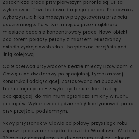
Zasadnicze prace przy pierwszym peronie są już za
wykonawcą. Trwa budowa drugiego peronu. Pracownicy
wykorzystują kilka maszyn w przygotowaniu przejścia
podziemnego. To w tym miejscu przez najbliższe
miesiące będą się koncentrowały prace. Nowy obiekt
pod torem połączy perony z miastem. Mieszkańcy
osiedla zyskają swobodne i bezpieczne przejście pod
linią kolejową.
Od 9 czerwca przywrócony będzie między Lizawicami a
Oławą ruch dwutorowy po specjalnej, tymczasowej
konstrukcji odciążającej. Zastosowana na budowie
technologia prac – z wykorzystaniem konstrukcji
odciążającej, do minimum ogranicza zmiany w ruchu
pociągów. Wykonawca będzie mógł kontynuować prace
przy przejściu podziemnym.
Nowy przystanek w Oławie od połowy przyszłego roku
zapewni pasażerom szybki dojazd do Wrocławia. W około
22 minuty dostaniemy się do centrum stolicy Dolnego