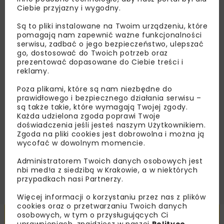
Lubisz wiedzieć więcej?
Ciebie przyjazny i wygodny.
Są to pliki instalowane na Twoim urządzeniu, które
Zapisz się do newslettera aby otrzymywać od
pomagają nam zapewnić ważne funkcjonalności
nas najlepsze informacje branżowe,
serwisu, zadbać o jego bezpieczeństwo, ulepszać
zaproszenia na wydarzenia, atrakcyjne oferty i
go, dostosować do Twoich potrzeb oraz
dedykowane akcje specjalne.
prezentować dopasowane do Ciebie treści i
reklamy.
Poza plikami, które są nam niezbędne do
prawidłowego i bezpiecznego działania serwisu –
są także takie, które wymagają Twojej zgody.
Zapoznałam/em się z
Polityką Prywatności
i
Każda udzielona zgoda poprawi Twoje
Regulaminem
oraz wyrażam zgodę na otrzymywanie na
doświadczenia jeśli jesteś naszym Użytkownikiem.
podany przeze mnie adres e-mail korespondencji
handlowej w postaci newslettera.
Zgoda na pliki cookies jest dobrowolna i można ją
wycofać w dowolnym momencie.
ZAPISZ MNIE
Administratorem Twoich danych osobowych jest
nbi med!a z siedzibą w Krakowie, a w niektórych
przypadkach nasi Partnerzy.
Więcej informacji o korzystaniu przez nas z plików
cookies oraz o przetwarzaniu Twoich danych
osobowych, w tym o przysługujących Ci
Powiązane artykuły
uprawnieniach, znajdziesz w naszej
Polityce