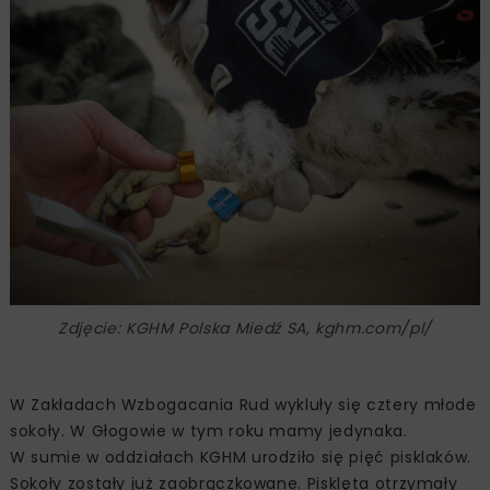
Zdjęcie: KGHM Polska Miedź SA, kghm.com/pl/
W Zakładach Wzbogacania Rud wykluły się cztery młode
sokoły. W Głogowie w tym roku mamy jedynaka.
W sumie w oddziałach KGHM urodziło się pięć pisklaków.
Sokoły zostały już zaobrączkowane. Pisklęta otrzymały