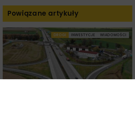
Powiązane artykuły
DROGI
INWESTYCJE
WIADOMOŚCI
Remont nawierzchni na węzłach A4.
Przetarg obejmuje pięć węzłów
DROGI
INWESTYCJE
WIADOMOŚCI