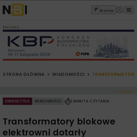
Branże
REKLAMA
STRONA GŁÓWNA
WIADOMOŚCI
TRANSFORMATORY 
< Cofnij
ENERGETYKA
WIADOMOŚCI
1 MINUTA CZYTANIA
Transformatory blokowe
elektrowni dotarły