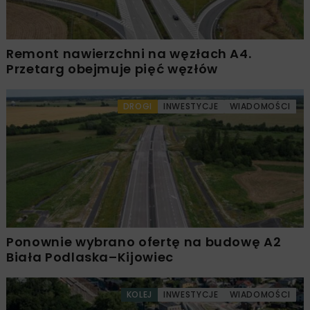
Remont nawierzchni na węzłach A4.
Przetarg obejmuje pięć węzłów
DROGI
INWESTYCJE
WIADOMOŚCI
Ponownie wybrano ofertę na budowę A2
Biała Podlaska–Kijowiec
KOLEJ
INWESTYCJE
WIADOMOŚCI