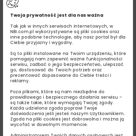
Twoja prywatność jest dla nas ważna
Tak jak w innych serwisach internetowych, w
NBI.com.pl wykorzystywane są pliki cookies oraz
inne podobne technologie, aby nasz portal był dla
Ciebie przyjazny i wygodny.
Są to pliki instalowane na Twoim urządzeniu, które
pomagają nam zapewnić ważne funkcjonalności
serwisu, zadbać o jego bezpieczeństwo, ulepszać
go, dostosować do Twoich potrzeb oraz
prezentować dopasowane do Ciebie treści i
reklamy.
Lubisz wiedzieć więcej?
Poza plikami, które są nam niezbędne do
prawidłowego i bezpiecznego działania serwisu –
Zapisz się do newslettera aby otrzymywać od
są także takie, które wymagają Twojej zgody.
nas najlepsze informacje branżowe,
Każda udzielona zgoda poprawi Twoje
zaproszenia na wydarzenia, atrakcyjne oferty i
doświadczenia jeśli jesteś naszym Użytkownikiem.
Zgoda na pliki cookies jest dobrowolna i można ją
dedykowane akcje specjalne.
wycofać w dowolnym momencie.
Administratorem Twoich danych osobowych jest