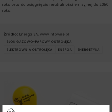
roku oraz do osiągnięcia neutralności emisyjnej do 2050
roku.
Źródło:
Energa SA, www.infowire.pl
BLOK GAZOWO-PAROWY OSTROŁĘKA
ELEKTROWNIA OSTROŁĘKA
ENERGA
ENERGETYKA