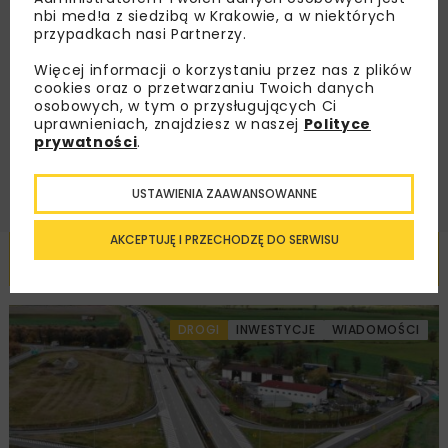
nbi med!a z siedzibą w Krakowie, a w niektórych
przypadkach nasi Partnerzy.
Zapoznałam/em się z
Polityką Prywatności
i
Regulaminem
oraz wyrażam zgodę na otrzymywanie na
Więcej informacji o korzystaniu przez nas z plików
podany przeze mnie adres e-mail korespondencji
cookies oraz o przetwarzaniu Twoich danych
handlowej w postaci newslettera.
osobowych, w tym o przysługujących Ci
uprawnieniach, znajdziesz w naszej
Polityce
ZAPISZ MNIE
prywatności
.
USTAWIENIA ZAAWANSOWANNE
AKCEPTUJĘ I PRZECHODZĘ DO SERWISU
Powiązane artykuły
DROGI
INWESTYCJE
WIADOMOŚCI