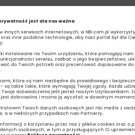
prywatność jest dla nas ważna
 w innych serwisach internetowych, w NBI.com.pl wykorzysty
 oraz inne podobne technologie, aby nasz portal był dla Cie
y.
liki instalowane na Twoim urządzeniu, które pomagają nam
unkcjonalności serwisu, zadbać o jego bezpieczeństwo, ul
wać do Twoich potrzeb oraz prezentować dopasowane do Ci
.
ikami, które są nam niezbędne do prawidłowego i bezpieczn
 – są także takie, które wymagają Twojej zgody. Każda udz
 Twoje doświadczenia jeśli jesteś naszym Użytkownikiem. Zg
 zostaną ukończone w ciągu 53 miesięcy od daty podpisan
 jest dobrowolna i można ją wycofać w dowolnym momenc
mu Budowy Dróg Krajowych i finansowane z budżetu państ
tratorem Twoich danych osobowych jest nbi med!a z siedz
e, a w niektórych przypadkach nasi Partnerzy.
informacji o korzystaniu przez nas z plików cookies oraz o 
danych osobowych, w tym o przysługujących Ci uprawnien
przebiegał przez teren o skomplikowanej budowie geologicz