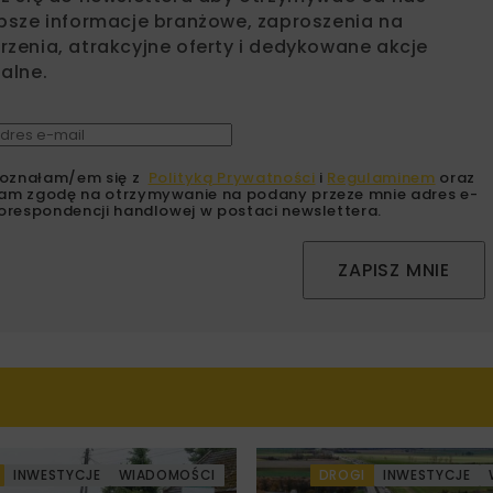
psze informacje branżowe, zaproszenia na
zenia, atrakcyjne oferty i dedykowane akcje
alne.
oznałam/em się z
Polityką Prywatności
i
Regulaminem
oraz
am zgodę na otrzymywanie na podany przeze mnie adres e-
orespondencji handlowej w postaci newslettera.
ZAPISZ MNIE
INWESTYCJE
WIADOMOŚCI
DROGI
INWESTYCJE