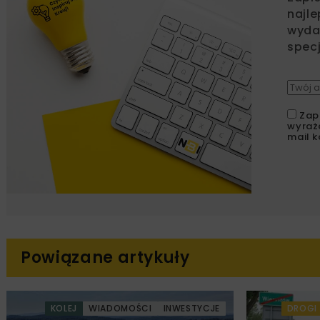
najle
wydar
specj
Zap
wyraż
mail k
Powiązane artykuły
KOLEJ
WIADOMOŚCI
INWESTYCJE
DROGI