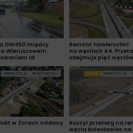
a DW450 między
Remont nawierzchni
 a Wieruszowem
na węzłach A4. Przet
sowaniem UE
obejmuje pięć węzłó
INWESTYCJE
WIADOMOŚCI
DROGI
INWESTYCJE
ukt w Żorach oddany
Ruszył przetarg na r
węzła Bolesławiec na