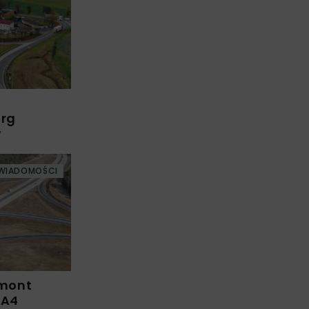
arg
w
WIADOMOŚCI
emont
 A4