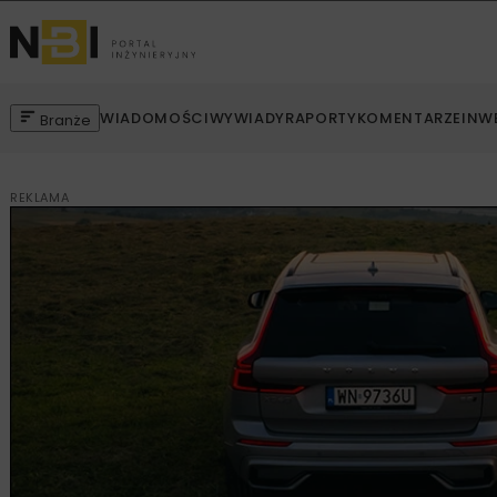
WIADOMOŚCI
WYWIADY
RAPORTY
KOMENTARZE
INW
Branże
REKLAMA