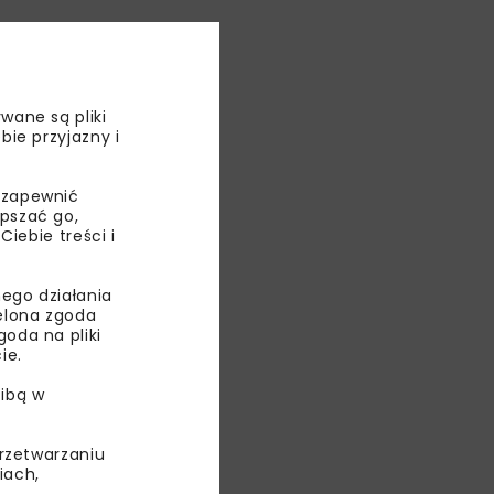
wane są pliki
bie przyjazny i
 zapewnić
epszać go,
ebie treści i
ego działania
ielona zgoda
oda na pliki
ia umowy.
ie.
wa.
ibą w
przetwarzaniu
iach,
nej, jakim