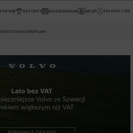
ZALOGUJ SIĘ
YN NBI
AUTORZY
KALENDARIUM
SKLEP
LNE
FOTOGALERIE
FILMY