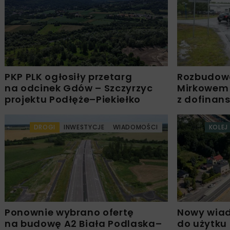
PKP PLK ogłosiły przetarg
Rozbudow
na odcinek Gdów – Szczyrzyc
Mirkowem
projektu Podłęże–Piekiełko
z dofinan
DROGI
INWESTYCJE
WIADOMOŚCI
KOLEJ
Ponownie wybrano ofertę
Nowy wiad
na budowę A2 Biała Podlaska–
do użytku