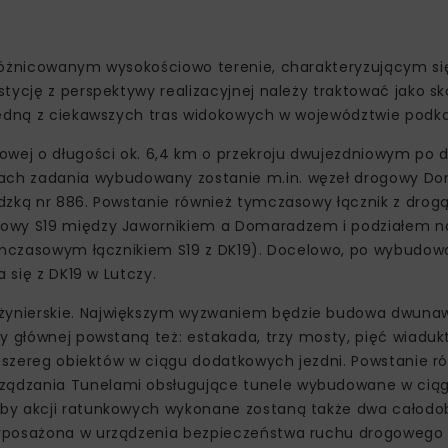
zróżnicowanym wysokościowo terenie, charakteryzującym si
stycję z perspektywy realizacyjnej należy traktować jako 
 jedną z ciekawszych tras widokowych w województwie podk
owej o długości ok. 6,4 km o przekroju dwujezdniowym po 
ach zadania wybudowany zostanie m.in. węzeł drogowy D
dzką nr 886. Powstanie również tymczasowy łącznik z drogą
dowy S19 między Jawornikiem a Domaradzem i podziałem n
tymczasowym łącznikiem S19 z DK19). Docelowo, po wybudow
 się z DK19 w Lutczy.
nżynierskie. Największym wyzwaniem będzie budowa dwun
sy głównej powstaną też: estakada, trzy mosty, pięć wiadu
że szereg obiektów w ciągu dodatkowych jezdni. Powstanie 
ządzania Tunelami obsługujące tunele wybudowane w ciąg
eby akcji ratunkowych wykonane zostaną także dwa całod
wyposażona w urządzenia bezpieczeństwa ruchu drogowego