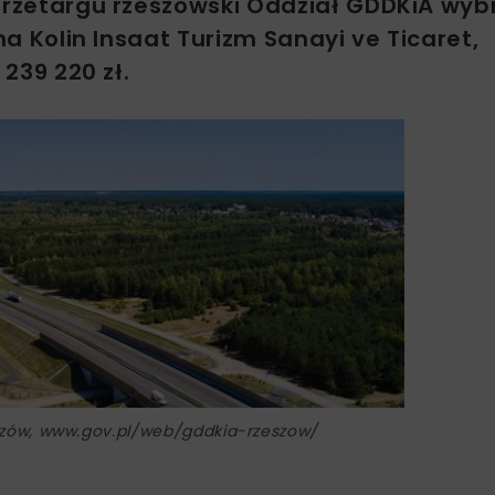
 przetargu rzeszowski Oddział GDDKiA wyb
ma Kolin Insaat Turizm Sanayi ve Ticaret,
 239 220 zł.
szów, www.gov.pl/web/gddkia-rzeszow/