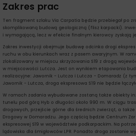
Zakres prac
Ten fragment szlaku Via Carpatia będzie przebiegał po 
skomplikowaną budową geologiczną (flisz karpacki). Inwe
i wymagającą, lecz w efekcie finalnym kierowcy zyskają
Zakres inwestycji obejmuje budowę odcinka drogi ekspres
ruchu w obu kierunkach wraz z pasem awaryjnym. W ram
zlokalizowany w miejscu skrzyżowania S19 z drogą wojewó
w miejscowości Lutcza. Jest on wynikiem etapowania bu
realizacyjne: Jawornik - Lutcza i Lutcza - Domaradz (z 
Jawornik - Lutcza, droga ekspresowa S19 nie będzie łączyła
W ramach zadania wybudowane zostaną także obiekty i
tunelu pod górą Hyb o długości około 990 m. W ciągu tra
drogowych, przejście górne dla średnich zwierząt, a tak
Drogowy w Domaradzu. Jego częścią będzie Centrum Zar
ekspresowej S19 w województwie podkarpackim. Na potrz
lądowiska dla śmigłowców LPR. Ponadto droga zostanie 