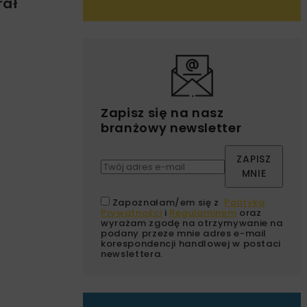
rał
Zapisz się na nasz
branżowy newsletter
ZAPISZ
MNIE
Zapoznałam/em się z
Polityką
Prywatności
i
Regulaminem
oraz
wyrażam zgodę na otrzymywanie na
podany przeze mnie adres e-mail
korespondencji handlowej w postaci
newslettera.