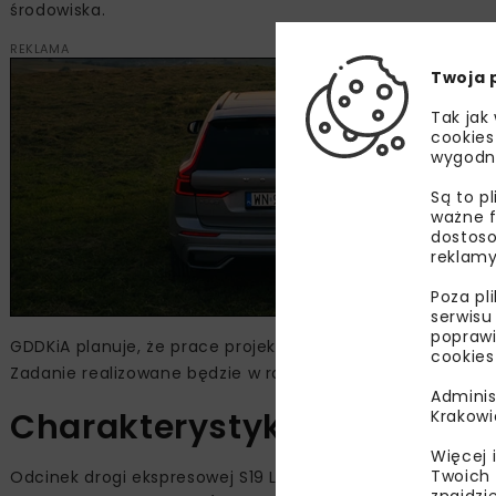
środowiska.
REKLAMA
Twoja 
Tak jak
cookies
wygodn
Są to p
ważne f
dostoso
reklamy
Poza pl
serwisu
poprawi
GDDKiA planuje, że prace projektowe i roboty budowlane
cookies
Zadanie realizowane będzie w ramach rządowego Progra
Adminis
Charakterystyka terenu
Krakowi
Więcej 
Twoich 
Odcinek drogi ekspresowej S19 Lutcza - Domaradz będzie 