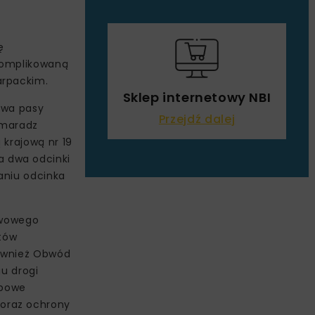
ę
skomplikowaną
arpackim.
Sklep internetowy NBI
dwa pasy
Przejdź dalej
omaradz
 krajową nr 19
a dwa odcinki
aniu odcinka
awowego
któw
również Obwód
u drogi
obowe
 oraz ochrony