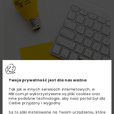
Twoja prywatność jest dla nas ważna
Lubisz wiedzieć więcej?
Tak jak w innych serwisach internetowych, w
NBI.com.pl wykorzystywane są pliki cookies oraz
Zapisz się do newslettera aby otrzymywać od
inne podobne technologie, aby nasz portal był dla
Ciebie przyjazny i wygodny.
nas najlepsze informacje branżowe,
zaproszenia na wydarzenia, atrakcyjne oferty i
Są to pliki instalowane na Twoim urządzeniu, które