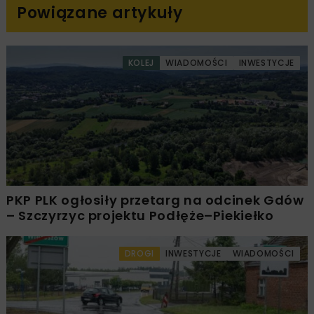
Powiązane artykuły
KOLEJ
WIADOMOŚCI
INWESTYCJE
PKP PLK ogłosiły przetarg na odcinek Gdów
– Szczyrzyc projektu Podłęże–Piekiełko
DROGI
INWESTYCJE
WIADOMOŚCI