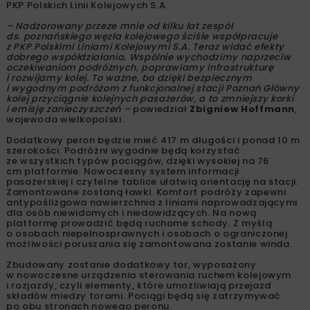
PKP Polskich Linii Kolejowych S.A.
– Nadzorowany przeze mnie od kilku lat zespół
ds. poznańskiego węzła kolejowego ściśle współpracuje
z PKP Polskimi Liniami Kolejowymi S.A. Teraz widać efekty
dobrego współdziałania. Wspólnie wychodzimy naprzeciw
oczekiwaniom podróżnych, poprawiamy infrastrukturę
i rozwijamy kolej. To ważne, bo dzięki bezpiecznym
i wygodnym podróżom z funkcjonalnej stacji Poznań Główny
kolej przyciągnie kolejnych pasażerów, a to zmniejszy korki
i emisję zanieczyszczeń –
powiedział
Zbigniew Hoffmann
,
wojewoda wielkopolski.
Dodatkowy peron będzie mieć 417 m długości i ponad 10 m
szerokości. Podróżni wygodnie będą korzystać
ze wszystkich typów pociągów, dzięki wysokiej na 76
cm platformie. Nowoczesny system informacji
pasażerskiej i czytelne tablice ułatwią orientację na stacji.
Zamontowane zostaną ławki. Komfort podróży zapewni
antypoślizgowa nawierzchnia z liniami naprowadzającymi
dla osób niewidomych i niedowidzących. Na nową
platformę prowadzić będą ruchome schody. Z myślą
o osobach niepełnosprawnych i osobach o ograniczonej
możliwości poruszania się zamontowana zostanie winda.
Zbudowany zostanie dodatkowy tor, wyposażony
w nowoczesne urządzenia sterowania ruchem kolejowym
i rozjazdy, czyli elementy, które umożliwiają przejazd
składów miedzy torami. Pociągi będą się zatrzymywać
po obu stronach nowego peronu.