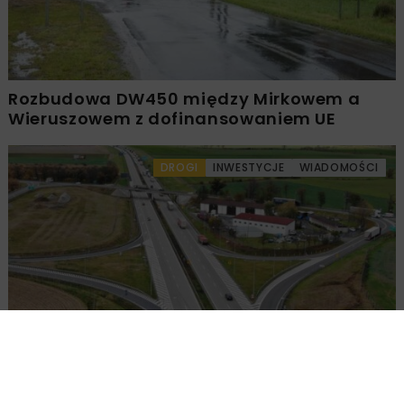
Rozbudowa DW450 między Mirkowem a
Wieruszowem z dofinansowaniem UE
DROGI
INWESTYCJE
WIADOMOŚCI
Remont nawierzchni na węzłach A4.
Przetarg obejmuje pięć węzłów