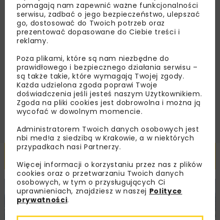
dedykowane akcje specjalne.
pomagają nam zapewnić ważne funkcjonalności
serwisu, zadbać o jego bezpieczeństwo, ulepszać
go, dostosować do Twoich potrzeb oraz
prezentować dopasowane do Ciebie treści i
reklamy.
Zapoznałam/em się z
Polityką Prywatności
i
Regulaminem
oraz wyrażam zgodę na otrzymywanie na
Poza plikami, które są nam niezbędne do
podany przeze mnie adres e-mail korespondencji
prawidłowego i bezpiecznego działania serwisu –
handlowej w postaci newslettera.
są także takie, które wymagają Twojej zgody.
Każda udzielona zgoda poprawi Twoje
doświadczenia jeśli jesteś naszym Użytkownikiem.
ZAPISZ MNIE
Zgoda na pliki cookies jest dobrowolna i można ją
wycofać w dowolnym momencie.
Administratorem Twoich danych osobowych jest
nbi med!a z siedzibą w Krakowie, a w niektórych
przypadkach nasi Partnerzy.
Powiązane artykuły
Więcej informacji o korzystaniu przez nas z plików
cookies oraz o przetwarzaniu Twoich danych
osobowych, w tym o przysługujących Ci
uprawnieniach, znajdziesz w naszej
Polityce
KOLEJ
WIADOMOŚCI
INWESTYCJE
prywatności
.