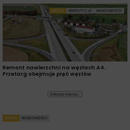
DROGI
INWESTYCJE
WIADOMOŚCI
Remont nawierzchni na węzłach A4.
Przetarg obejmuje pięć węzłów
Załaduj więcej...
DROGI
WIADOMOŚCI