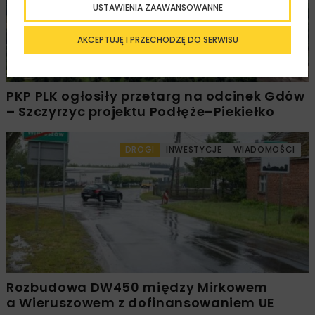
USTAWIENIA ZAAWANSOWANNE
AKCEPTUJĘ I PRZECHODZĘ DO SERWISU
PKP PLK ogłosiły przetarg na odcinek Gdów
– Szczyrzyc projektu Podłęże–Piekiełko
DROGI
INWESTYCJE
WIADOMOŚCI
Rozbudowa DW450 między Mirkowem
a Wieruszowem z dofinansowaniem UE