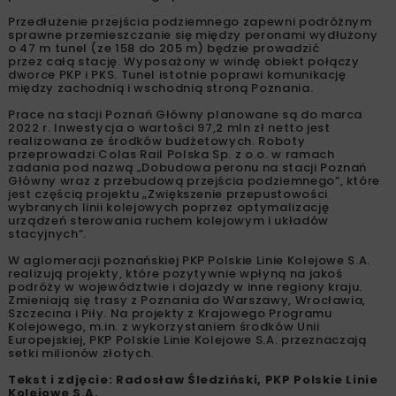
Przedłużenie przejścia podziemnego zapewni podróżnym
sprawne przemieszczanie się między peronami wydłużony
o 47 m tunel (ze 158 do 205 m) będzie prowadzić
przez całą stację. Wyposażony w windę obiekt połączy
dworce PKP i PKS. Tunel istotnie poprawi komunikację
między zachodnią i wschodnią stroną Poznania.
Prace na stacji Poznań Główny planowane są do marca
2022 r. Inwestycja o wartości 97,2 mln zł netto jest
realizowana ze środków budżetowych. Roboty
przeprowadzi Colas Rail Polska Sp. z o.o. w ramach
zadania pod nazwą „Dobudowa peronu na stacji Poznań
Główny wraz z przebudową przejścia podziemnego”, które
jest częścią projektu „Zwiększenie przepustowości
wybranych linii kolejowych poprzez optymalizację
urządzeń sterowania ruchem kolejowym i układów
stacyjnych”.
W aglomeracji poznańskiej PKP Polskie Linie Kolejowe S.A.
realizują projekty, które pozytywnie wpłyną na jakoś
podróży w województwie i dojazdy w inne regiony kraju.
Zmieniają się trasy z Poznania do Warszawy, Wrocławia,
Szczecina i Piły. Na projekty z Krajowego Programu
Kolejowego, m.in. z wykorzystaniem środków Unii
Europejskiej, PKP Polskie Linie Kolejowe S.A. przeznaczają
setki milionów złotych.
Tekst i zdjęcie: Radosław Śledziński, PKP Polskie Linie
Kolejowe S.A.