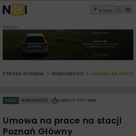
Branże
REKLAMA
STRONA GŁÓWNA
WIADOMOŚCI
UMOWA NA PRACE 
< Cofnij
KOLEJ
WIADOMOŚCI
3 MINUTY CZYTANIA
Umowa na prace na stacji
Poznań Główny