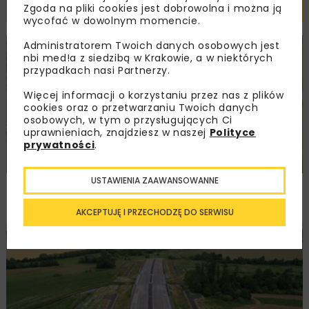
Powiązane artykuły
Zgoda na pliki cookies jest dobrowolna i można ją
wycofać w dowolnym momencie.
Administratorem Twoich danych osobowych jest
DROGI
INWESTYCJE
WIADOMOŚCI
nbi med!a z siedzibą w Krakowie, a w niektórych
przypadkach nasi Partnerzy.
Więcej informacji o korzystaniu przez nas z plików
cookies oraz o przetwarzaniu Twoich danych
osobowych, w tym o przysługujących Ci
uprawnieniach, znajdziesz w naszej
Polityce
prywatności
.
USTAWIENIA ZAAWANSOWANNE
Remont nawierzchni na węzłach A4.
Przetarg obejmuje pięć węzłów
AKCEPTUJĘ I PRZECHODZĘ DO SERWISU
DROGI
INWESTYCJE
WIADOMOŚCI