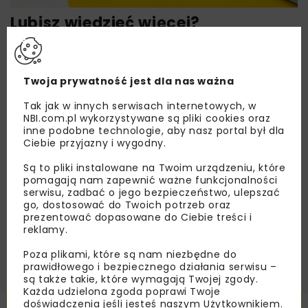
Lubisz wiedzieć więcej?
Zapisz się do newslettera aby otrzymywać od
nas najlepsze informacje branżowe,
zaproszenia na wydarzenia, atrakcyjne oferty i
Twoja prywatność jest dla nas ważna
dedykowane akcje specjalne.
Tak jak w innych serwisach internetowych, w
NBI.com.pl wykorzystywane są pliki cookies oraz
inne podobne technologie, aby nasz portal był dla
Ciebie przyjazny i wygodny.
Zapoznałam/em się z
Polityką Prywatności
i
Są to pliki instalowane na Twoim urządzeniu, które
Regulaminem
oraz wyrażam zgodę na otrzymywanie na
pomagają nam zapewnić ważne funkcjonalności
podany przeze mnie adres e-mail korespondencji
serwisu, zadbać o jego bezpieczeństwo, ulepszać
handlowej w postaci newslettera.
go, dostosować do Twoich potrzeb oraz
prezentować dopasowane do Ciebie treści i
reklamy.
ZAPISZ MNIE
Poza plikami, które są nam niezbędne do
prawidłowego i bezpiecznego działania serwisu –
są także takie, które wymagają Twojej zgody.
Każda udzielona zgoda poprawi Twoje
doświadczenia jeśli jesteś naszym Użytkownikiem.