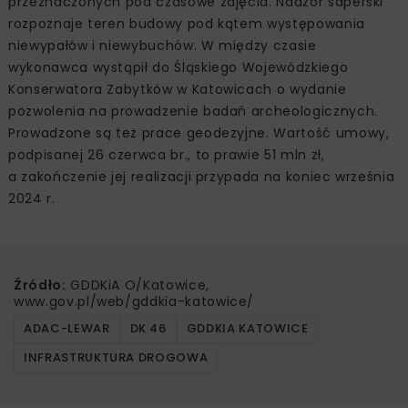
przeznaczonych pod czasowe zajęcia. Nadzór saperski
rozpoznaje teren budowy pod kątem występowania
niewypałów i niewybuchów. W między czasie
wykonawca wystąpił do Śląskiego Wojewódzkiego
Konserwatora Zabytków w Katowicach o wydanie
pozwolenia na prowadzenie badań archeologicznych.
Prowadzone są też prace geodezyjne. Wartość umowy,
podpisanej 26 czerwca br., to prawie 51 mln zł,
a zakończenie jej realizacji przypada na koniec września
2024 r.
Źródło:
GDDKiA O/Katowice,
www.gov.pl/web/gddkia-katowice/
ADAC-LEWAR
DK 46
GDDKIA KATOWICE
INFRASTRUKTURA DROGOWA