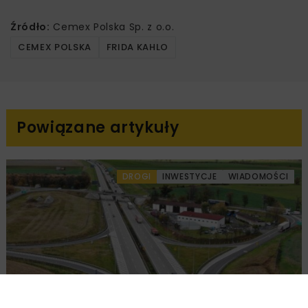
Źródło:
Cemex Polska Sp. z o.o.
CEMEX POLSKA
FRIDA KAHLO
Powiązane artykuły
DROGI
INWESTYCJE
WIADOMOŚCI