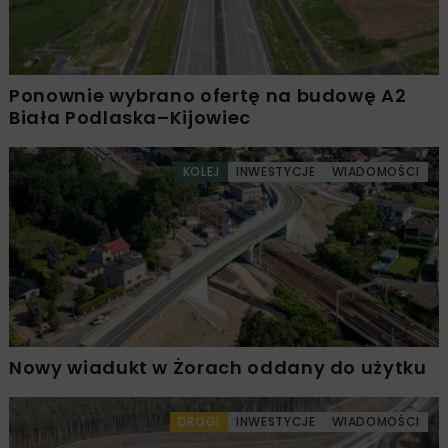
Ponownie wybrano ofertę na budowę A2
Biała Podlaska–Kijowiec
KOLEJ
INWESTYCJE
WIADOMOŚCI
Nowy wiadukt w Żorach oddany do użytku
DROGI
INWESTYCJE
WIADOMOŚCI