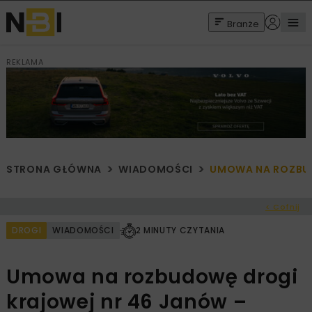
Branże
REKLAMA
STRONA GŁÓWNA
WIADOMOŚCI
UMOWA NA ROZBUD
< Cofnij
DROGI
WIADOMOŚCI
2 MINUTY CZYTANIA
Umowa na rozbudowę drogi
krajowej nr 46 Janów –