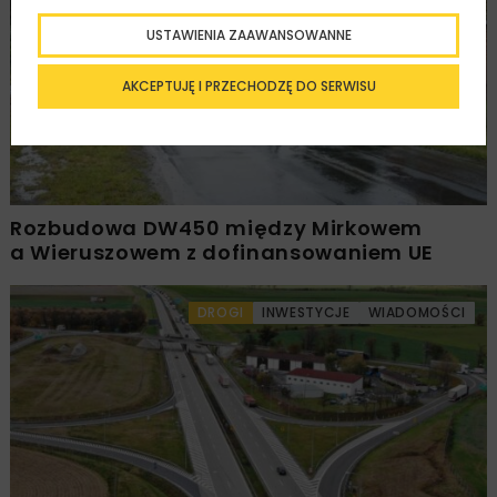
DROGI
INWESTYCJE
WIADOMOŚCI
USTAWIENIA ZAAWANSOWANNE
AKCEPTUJĘ I PRZECHODZĘ DO SERWISU
Rozbudowa DW450 między Mirkowem
a Wieruszowem z dofinansowaniem UE
DROGI
INWESTYCJE
WIADOMOŚCI