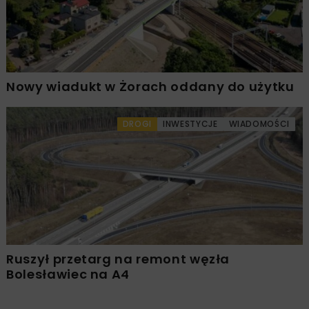
Nowy wiadukt w Żorach oddany do użytku
DROGI
INWESTYCJE
WIADOMOŚCI
Ruszył przetarg na remont węzła
Bolesławiec na A4