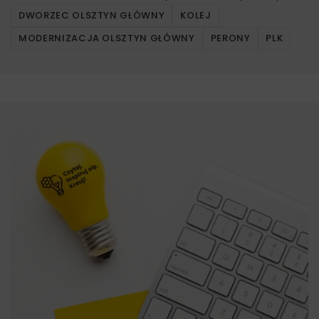
DWORZEC OLSZTYN GŁÓWNY
KOLEJ
MODERNIZACJA OLSZTYN GŁÓWNY
PERONY
PLK