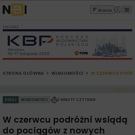
Branże
REKLAMA
STRONA GŁÓWNA
WIADOMOŚCI
W CZERWCU PODRÓ
< Cofnij
KOLEJ
WIADOMOŚCI
2 MINUTY CZYTANIA
W czerwcu podróżni wsiądą
do pociągów z nowych