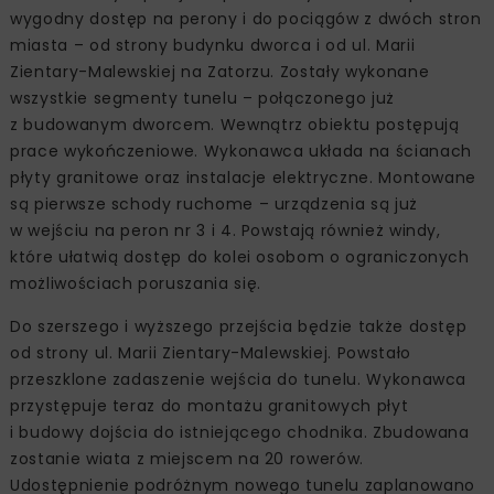
wygodny dostęp na perony i do pociągów z dwóch stron
miasta – od strony budynku dworca i od ul. Marii
Zientary-Malewskiej na Zatorzu. Zostały wykonane
wszystkie segmenty tunelu – połączonego już
z budowanym dworcem. Wewnątrz obiektu postępują
prace wykończeniowe. Wykonawca układa na ścianach
płyty granitowe oraz instalacje elektryczne. Montowane
są pierwsze schody ruchome – urządzenia są już
w wejściu na peron nr 3 i 4. Powstają również windy,
które ułatwią dostęp do kolei osobom o ograniczonych
możliwościach poruszania się.
Do szerszego i wyższego przejścia będzie także dostęp
od strony ul. Marii Zientary-Malewskiej. Powstało
przeszklone zadaszenie wejścia do tunelu. Wykonawca
przystępuje teraz do montażu granitowych płyt
i budowy dojścia do istniejącego chodnika. Zbudowana
zostanie wiata z miejscem na 20 rowerów.
Udostępnienie podróżnym nowego tunelu zaplanowano