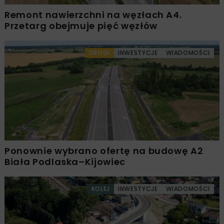
Remont nawierzchni na węzłach A4.
Przetarg obejmuje pięć węzłów
DROGI
INWESTYCJE
WIADOMOŚCI
Ponownie wybrano ofertę na budowę A2
Biała Podlaska–Kijowiec
KOLEJ
INWESTYCJE
WIADOMOŚCI