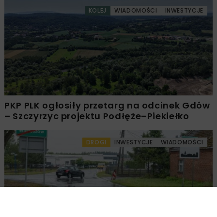
KOLEJ
WIADOMOŚCI
INWESTYCJE
PKP PLK ogłosiły przetarg na odcinek Gdów
– Szczyrzyc projektu Podłęże–Piekiełko
DROGI
INWESTYCJE
WIADOMOŚCI