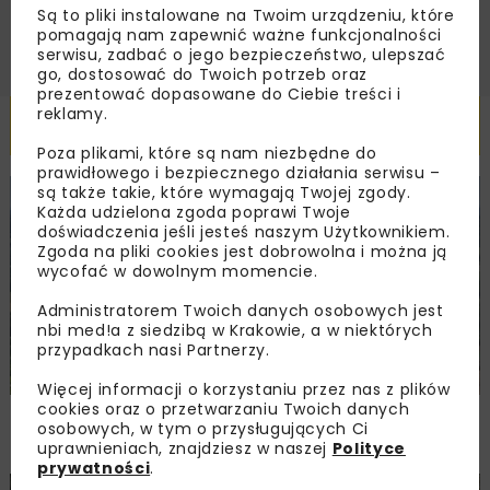
Są to pliki instalowane na Twoim urządzeniu, które
pomagają nam zapewnić ważne funkcjonalności
serwisu, zadbać o jego bezpieczeństwo, ulepszać
go, dostosować do Twoich potrzeb oraz
prezentować dopasowane do Ciebie treści i
reklamy.
Powiązane artykuły
Poza plikami, które są nam niezbędne do
prawidłowego i bezpiecznego działania serwisu –
są także takie, które wymagają Twojej zgody.
KOLEJ
WIADOMOŚCI
INWESTYCJE
Każda udzielona zgoda poprawi Twoje
doświadczenia jeśli jesteś naszym Użytkownikiem.
Zgoda na pliki cookies jest dobrowolna i można ją
wycofać w dowolnym momencie.
Administratorem Twoich danych osobowych jest
nbi med!a z siedzibą w Krakowie, a w niektórych
przypadkach nasi Partnerzy.
Więcej informacji o korzystaniu przez nas z plików
cookies oraz o przetwarzaniu Twoich danych
PKP PLK ogłosiły przetarg na odcinek Gdów
osobowych, w tym o przysługujących Ci
– Szczyrzyc projektu Podłęże–Piekiełko
uprawnieniach, znajdziesz w naszej
Polityce
prywatności
.