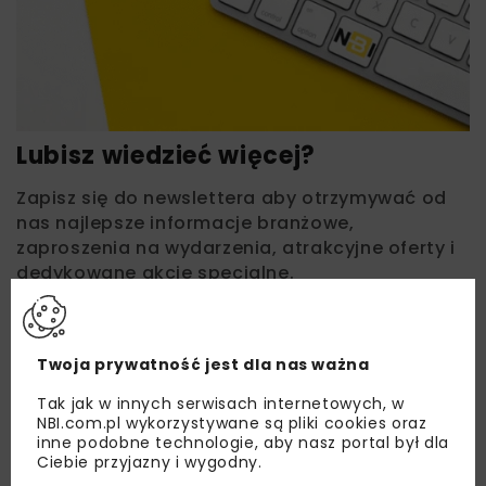
Lubisz wiedzieć więcej?
Zapisz się do newslettera aby otrzymywać od
nas najlepsze informacje branżowe,
zaproszenia na wydarzenia, atrakcyjne oferty i
dedykowane akcje specjalne.
Twoja prywatność jest dla nas ważna
Zapoznałam/em się z
Polityką Prywatności
i
Regulaminem
oraz wyrażam zgodę na otrzymywanie na
Tak jak w innych serwisach internetowych, w
podany przeze mnie adres e-mail korespondencji
NBI.com.pl wykorzystywane są pliki cookies oraz
handlowej w postaci newslettera.
inne podobne technologie, aby nasz portal był dla
Ciebie przyjazny i wygodny.
ZAPISZ MNIE