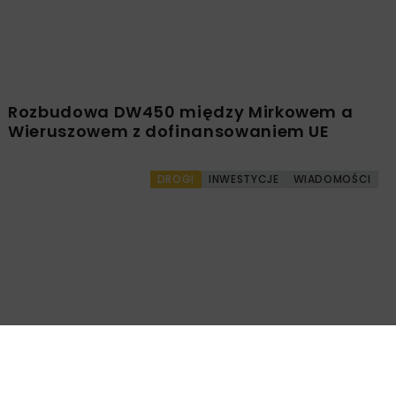
PKP PLK ogłosiły przetarg na odcinek Gdów
– Szczyrzyc projektu Podłęże–Piekiełko
DROGI
INWESTYCJE
WIADOMOŚCI
Rozbudowa DW450 między Mirkowem a