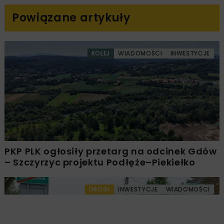
Kierownik Kontraktu Unibep SA.
– Zadanie to zostało
wykonane zgodnie z planem, co jest gwarancją
trwałości, stabilności i bezpieczeństwa obiektu –
dodał
Kierownik Kontraktu.
Czas realizacji inwestycji wyniósł 16,5 miesiąca.
Źródło: tekst Unibep SA, www.unibep.pl
Powiązane artykuły
KOLEJ
WIADOMOŚCI
INWESTYCJE