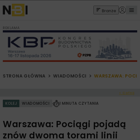
Branże
REKLAMA
STRONA GŁÓWNA
WIADOMOŚCI
WARSZAWA: POCIĄ
< Cofnij
KOLEJ
WIADOMOŚCI
1 MINUTA CZYTANIA
Warszawa: Pociągi pojadą
znów dwoma torami linii