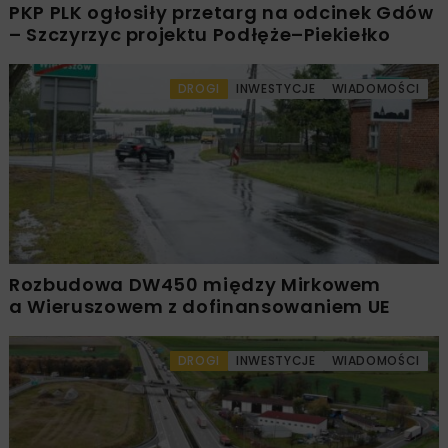
PKP PLK ogłosiły przetarg na odcinek Gdów
– Szczyrzyc projektu Podłęże–Piekiełko
DROGI
INWESTYCJE
WIADOMOŚCI
Rozbudowa DW450 między Mirkowem
a Wieruszowem z dofinansowaniem UE
DROGI
INWESTYCJE
WIADOMOŚCI