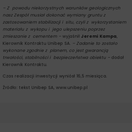
Ponadto, na hali magazynowej zamontowano 136-
ogniwowy moduł fotowoltaiczny wykonany w
technologii monokrystalicznej o mocy znamionowej do
370 Wp każdy. Moduły charakteryzują się typową
wielkością nie przekraczającą 1776 mm x 1052 mm oraz
masą około 20 kg. Do przetwarzania wyprodukowanego
prądu stałego na trójfazowy prąd przemienny
zainstalowano beztransformatorowy falownik o mocy
znamionowej 50 kW.
Szczególnym wyzwaniem podczas realizacji inwestycji
były prace związanie z posadowieniem obiektu.
– Z powodu niekorzystnych warunków geologicznych
nasz Zespół musiał dokonać wymiany gruntu z
zastosowaniem stabilizacji i situ, czyli z wykorzystaniem
materiału z wykopu i jego ulepszeniu poprzez
zmieszanie z cementem –
wyjaśnił
Jeremi Kampa
,