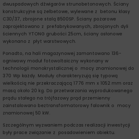
Zdjęcie: Unibep SA, www.unibep.pl
Budynek wykonano w konstrukcji żelbetowej
prefabrykowanej z elementami konstrukcji stalowej
dachu. Głównymi elementami konstrukcji budynku
magazynu są jednonawowe ramy poprzeczne o
rozpiętości naw do 41,40 m. Ramy składają się z
żelbetowych słupów prefabrykowanych i
dwuspadowych dźwigarów strunobetonowych. Ściany
konstrukcyjne są żelbetowe, wylewane z betonu klasy
C30/37, zbrojone stalą B500SP. Ściany pożarowe
zaprojektowano z prefabrykowanych, zbrojonych dyli
ściennych YTONG grubości 25cm, ściany osłonowe
wykonano z płyt warstwowych.