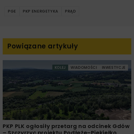
PGE
PKP ENERGETYKA
PRĄD
Powiązane artykuły
KOLEJ
WIADOMOŚCI
INWESTYCJE
PKP PLK ogłosiły przetarg na odcinek Gdów
– Szczyrzyc projektu Podłęże–Piekiełko