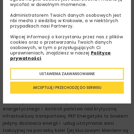
wycofać w dowolnym momencie.
prywatyzacji wróci pod kontrolę Skarbu Państwa. Jej
operacyjne przejęcie przez PGE ma nastąpić na
Administratorem Twoich danych osobowych jest
nbi med!a z siedzibą w Krakowie, a w niektórych
początku kwietnia br.
przypadkach nasi Partnerzy.
Państwowy gigant wykupi spółkę za nieco ponad 1,9 mld
Więcej informacji o korzystaniu przez nas z plików
zł. Przejmie też jej zadłużenie zaciągnięte na inwestycje
cookies oraz o przetwarzaniu Twoich danych
w ostatnich latach. Transakcja ma zostać
osobowych, w tym o przysługujących Ci
uprawnieniach, znajdziesz w naszej
Polityce
sfinansowana kredytem, w mniejszym stopniu środkami
prywatności
.
własnymi Grupy PGE, która prowadzi obecnie rozmowy z
bankami na ten temat. Jednym z ostatnich kroków
USTAWIENIA ZAAWANSOWANNE
będzie też uzyskanie wymaganych zgód, m.in. ze strony
UOKiK.
AKCEPTUJĘ I PRZECHODZĘ DO SERWISU
Eksperci wskazują przede wszystkim na wagę tej
transakcji w kontekście bezpieczeństwa
energetycznego i kontroli państwa nad krytyczną
infrastrukturą transportową. PKP Energetyka to bowiem
jedyny dostawca energii i usług utrzymania sieci
trakcyjnej na potrzeby kolei (jej kluczowym klientem są