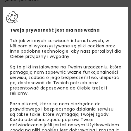
– PKP Energetyka jest jedynym dystrybutorem energii
elektrycznej dla kolei. Powrót tej spółki w obręb
bezpośredniej kontroli właścicielskiej Skarbu Państwa jest
Twoja prywatność jest dla nas ważna
więc dobrą decyzją i mówię to jako zwolennik
Tak jak w innych serwisach internetowych, w
liberalnego spojrzenia na gospodarkę –
podkreśla
NBI.com.pl wykorzystywane są pliki cookies oraz
Michał Litwin
.
– Jeśli państwo uważa, że w celu
inne podobne technologie, aby nasz portal był dla
zabezpieczenia swoich strategicznych interesów powinno
Ciebie przyjazny i wygodny.
władać aktywami, to zdecydowanie powinny to być
Są to pliki instalowane na Twoim urządzeniu, które
aktywa związane ze strategiczną infrastrukturą
pomagają nam zapewnić ważne funkcjonalności
transportową i przesyłową. Nie ma najmniejszych
serwisu, zadbać o jego bezpieczeństwo, ulepszać
go, dostosować do Twoich potrzeb oraz
wątpliwości, że aktywa PKP Energetyki się do nich
prezentować dopasowane do Ciebie treści i
zaliczają.
reklamy.
Pod koniec grudnia, po ponad dwuletnich negocjacjach,
Poza plikami, które są nam niezbędne do
prawidłowego i bezpiecznego działania serwisu –
Polska Grupa Energetyczna podpisała z funduszem CVC
są także takie, które wymagają Twojej zgody.
Capital Partners wstępne porozumienie w sprawie
Każda udzielona zgoda poprawi Twoje
zakupu 100 proc. udziałów PKP Energetyka. Tym samym
doświadczenia jeśli jesteś naszym Użytkownikiem.
Zgoda na pliki cookies jest dobrowolna i można ją
energetyczno-kolejowa spółka po siedmiu latach od