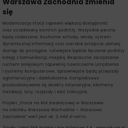
Warszawa Zachodnia zmienia
się
Modernizacja stacji zapewni większą dostępność
oraz oczekiwany komfort podróży. Wszystkie perony
będą zadaszone. Ruchome schody, windy, system
dynamicznej informacji oraz szerokie przejścia ułatwią
dostęp do pociągów. Łatwiejsze będzie łączenie podróży
koleją z komunikacją miejską. Bezpieczne zarządzanie
ruchem kolejowym zapewnią nowoczesne urządzenia
i systemy komputerowe. Sprawniejsze będą przejazdy
aglomeracyjne i dalekobieżne. Kompleksowo
przebudowywane są obiekty inżynieryjne, kilometry
instalacji, tory, rozjazdy i sieć trakcyjna.
Projekt „Prace na linii średnicowej w Warszawie
na odcinku Warszawa Wschodnia – Warszawa
Zachodnia” wart jest ok. 2 mld zł netto.
Źródło: tekst PKP Polskie Linie Kolejowe S.A., www.plk-sa.pl