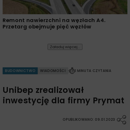
Remont nawierzchni na węzłach A4.
Przetarg obejmuje pięć węzłów
Załaduj więcej...
BUDOWNICTWO
WIADOMOŚCI
1 MINUTA CZYTANIA
Unibep zrealizował
inwestycję dla firmy Prymat
OPUBLIKOWANO: 09.01.2023