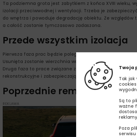
Ta podziemna grota jest zabytkiem z końca XVIII wieku,
izolacji przeciwwodnej i wentylacji. Trzeba je zabezpie
do wnętrza i powoduje degradację obiektu. Ze względów 
a całość zostanie tymczasowo zadaszona.
Przede wszystkim izolacja
Pierwsza faza prac będzie polegała na kontrolowanym os
Usunięta zostanie wierzchnia warstwa ziemi, oczyszczone
Twoja 
Druga faza to prace związane z odtworzeniem historycznej
rekonstrukcyjne i zabezpieczające.
Tak jak
cookies
Poprzednie remonty
wygodn
Są to p
REKLAMA
ważne f
dostoso
reklamy
Poza pl
serwisu