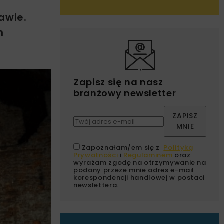
awie.
n
Zapisz się na nasz
branżowy newsletter
ZAPISZ
MNIE
Zapoznałam/em się z
Polityką
Prywatności
i
Regulaminem
oraz
wyrażam zgodę na otrzymywanie na
podany przeze mnie adres e-mail
korespondencji handlowej w postaci
newslettera.