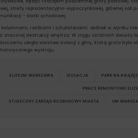
rozrywkowe, będąc rodzajem podziemnej groty parkowej. El
owej, strefy reprezentacyjno-wypoczynkowej, głównej sali p
munikacji – klatki schodowej.
 kolumnami, rzeźbami i sztukateriami. Jednak w wyniku ni
 do znacznej destrukcji wnętrza. W ciągu ostatnich dwustu l
szczeniu uległa warstwa izolacji z gliny, którą grota była 
historycznego wystroju.
ELIZEUM WARSZAWA
IZOLACJA
PARK NA KSIĄŻĘ
PRACE REMONTOWE ELIZ
STOŁECZNY ZARZĄD ROZBUDOWY MIASTA
UM WARSZ