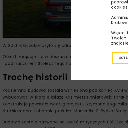
poprawi
cookies
Adminis
Krakowi
Więcej 
Twoich 
znajdzi
W 2021 roku zakończyło się udrożnianie górnego wejścia, 
Obiekt znajduje się w obszarze archeologicznym, dlateg
USTA
i pod nadzorem Stołecznego Konserwatora Zabytków.
Trochę historii
Podziemna budowla została wzniesiona pod koniec XVIII 
wybudować w skarpie książę Kazimierz Poniatowski (brat k
Konstrukcja powstała według projektu Szymona Bogumiła Z
Na Książęcem (obecnie park im. Marszałka E. Rydza-Śmigłe
Budowla została nazwana na cześć mitycznych Pól Elizejsk