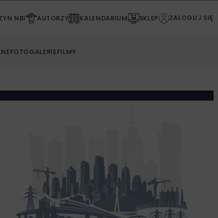
ZALOGUJ SIĘ
YN NBI
AUTORZY
KALENDARIUM
SKLEP
LNE
FOTOGALERIE
FILMY