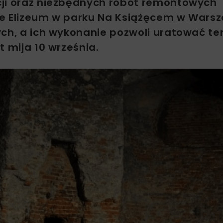
cji oraz niezbędnych robót remontowych
ie Elizeum w parku Na Książęcem w Warsz
ych, a ich wykonanie pozwoli uratować te
t mija 10 września.