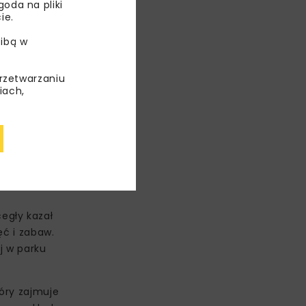
oda na pliki
ie.
ibą w
przetwarzaniu
iach,
torskimi
egły kazał
ęć i zabaw.
j w parku
tóry zajmuje