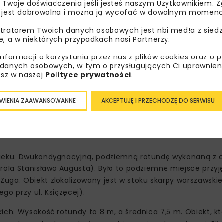
 Twoje doświadczenia jeśli jesteś naszym Użytkownikiem. Zg
 jest dobrowolna i można ją wycofać w dowolnym momenc
tratorem Twoich danych osobowych jest nbi med!a z siedz
e, a w niektórych przypadkach nasi Partnerzy.
informacji o korzystaniu przez nas z plików cookies oraz o 
danych osobowych, w tym o przysługujących Ci uprawnien
esz w naszej
Polityce prywatności
.
co zapewniło lepszą wentylację historycznego obiektu.
o prace prowadzone będą zgodnie z pozwoleniami konserwa
WIENIA ZAAWANSOWANNE
AKCEPTUJĘ I PRZECHODZĘ DO SERWISU
wieku. Dwukondygnacyjną, podziemną rotundę wykonaną z c
róla Stanisława Augusta). Było to podziemne miejsce przyj
uga. Obiekt zlokalizowany jest w stoku skarpy warszawskie
go przy ul. Książęcej).
ich. Wysokość rotundy to 8 m, a średnica 7,5 m. Obiekt, k