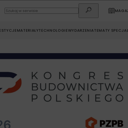
MAGAZ
ESTYCJE
MATERIAŁY
TECHNOLOGIE
WYDARZENIA
TEMATY SPECJA