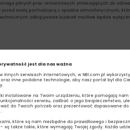
 wymaga pilnych prac remontowych zmierzających do odtwo
czyć przed wodą pochodzącą z opadów atmosferycznych, któr
technicznych odkopywanie budowli możliwe będzie wyłączn
uszaniu zabytku i jego zabezpieczeniu przed wodami opad
, odgrzybione i wzmocnione zostaną mury oraz uzupełnione
prywatność jest dla nas ważna
 izolacji z gliny. Przeprowadzone będą także roboty budow
 w innych serwisach internetowych, w NBI.com.pl wykorzysty
 oraz inne podobne technologie, aby nasz portal był dla Cie
y.
liki instalowane na Twoim urządzeniu, które pomagają nam
unkcjonalności serwisu, zadbać o jego bezpieczeństwo, ul
wać do Twoich potrzeb oraz prezentować dopasowane do Ci
.
ikami, które są nam niezbędne do prawidłowego i bezpieczn
 – są także takie, które wymagają Twojej zgody. Każda udz