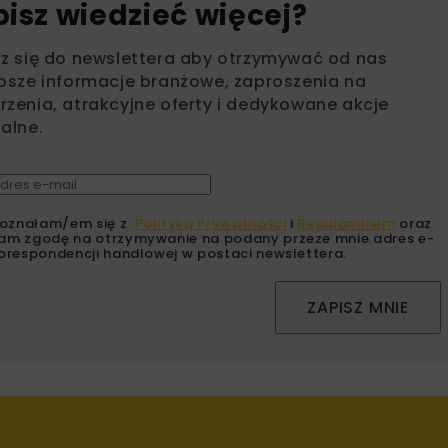
bisz wiedzieć więcej?
sz się do newslettera aby otrzymywać od nas
psze informacje branżowe, zaproszenia na
zenia, atrakcyjne oferty i dedykowane akcje
alne.
oznałam/em się z
Polityką Prywatności
i
Regulaminem
oraz
am zgodę na otrzymywanie na podany przeze mnie adres e-
orespondencji handlowej w postaci newslettera.
ZAPISZ MNIE