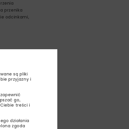
rzenia
a przenika
ie odcinkami,
owymi.
 spoiny.
lane,
wane są pliki
bie przyjazny i
 zapewnić
epszać go,
ebie treści i
ego działania
ielona zgoda