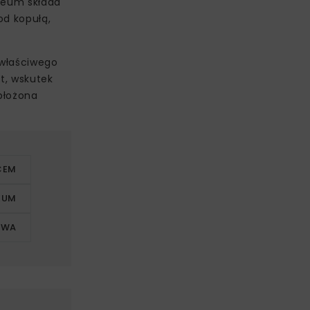
izeum składa
od kopułą,
ewłaściwego
at, wskutek
obłożona
CEM
EUM
AWA