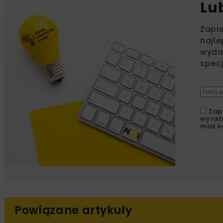
Lu
Zapi
najle
wydar
specj
Zap
wyraż
mail k
Powiązane artykuły