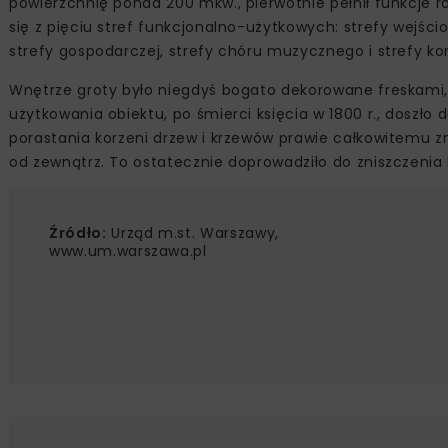
powierzchnię ponad 200 mkw., pierwotnie pełnił funkcje 
się z pięciu stref funkcjonalno-użytkowych: strefy wejści
strefy gospodarczej, strefy chóru muzycznego i strefy ko
Wnętrze groty było niegdyś bogato dekorowane freskami,
użytkowania obiektu, po śmierci księcia w 1800 r., doszło
porastania korzeni drzew i krzewów prawie całkowitemu zni
od zewnątrz. To ostatecznie doprowadziło do zniszczenia 
Źródło:
Urząd m.st. Warszawy,
www.um.warszawa.pl