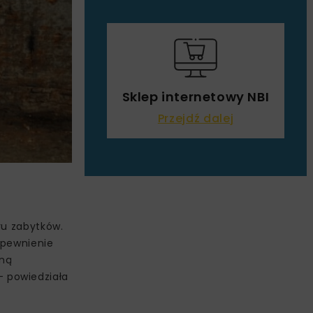
Sklep internetowy NBI
Przejdź dalej
ru zabytków.
zapewnienie
aną
 powiedziała