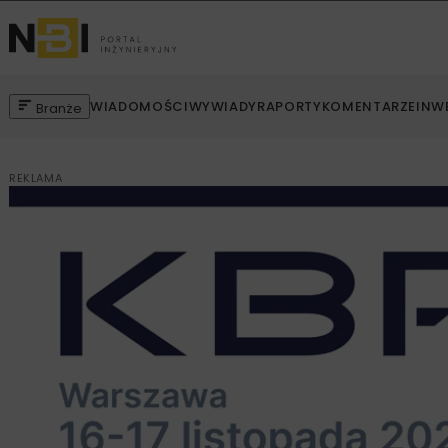
WIADOMOŚCI
WYWIADY
RAPORTY
KOMENTARZE
INW
Branże
REKLAMA