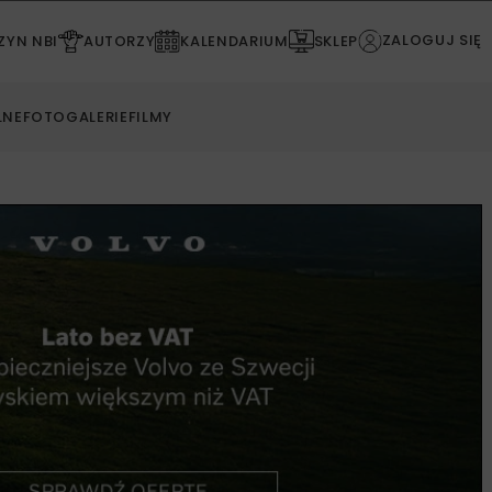
ZALOGUJ SIĘ
YN NBI
AUTORZY
KALENDARIUM
SKLEP
LNE
FOTOGALERIE
FILMY