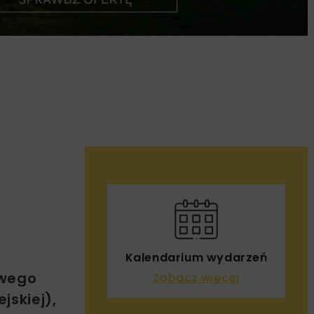
Kalendarium wydarzeń
owego
Zobacz więcej
jskiej),