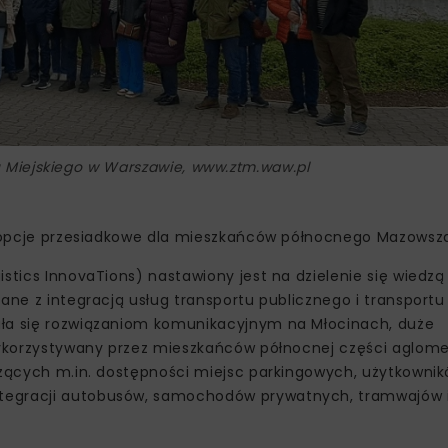
u Miejskiego w Warszawie, www.ztm.waw.pl
ne opcje przesiadkowe dla mieszkańców północnego Mazowsz
stics InnovaTions) nastawiony jest na dzielenie się wiedzą
zane z integracją usług transportu publicznego i transport
ała się rozwiązaniom komunikacyjnym na Młocinach, duże
 wykorzystywany przez mieszkańców północnej części aglome
czących m.in. dostępności miejsc parkingowych, użytkownik
ntegracji autobusów, samochodów prywatnych, tramwajów 