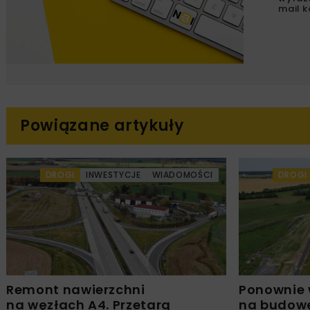
mail k
Powiązane artykuły
DROGI
INWESTYCJE
WIADOMOŚCI
DROGI
Remont nawierzchni
Ponownie 
na węzłach A4. Przetarg
na budowę