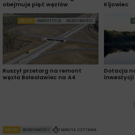
obejmuje pięć węzłów
Kijowiec
DROGI
INWESTYCJE
WIADOMOŚCI
Ruszył przetarg na remont
Dotacja n
węzła Bolesławiec na A4
inwestycji
DROGI
WIADOMOŚCI
1 MINUTA CZYTANIA