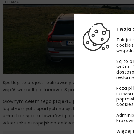
REKLAMA
Twoja 
Tak jak
cookies
wygodn
Są to p
ważne f
dostoso
reklamy
Spotlog to projekt realizowany w ramach programu Interre
Poza pl
współtworzy 11 partnerów z 8 państw (Portugalia, Włochy, B
serwisu
poprawi
Głównym celem tego projektu jest angażowanie społeczn
cookies
logistycznych, opartych na systemach możliwie zeroemis
Adminis
usług transportu towarów i pasażerów. Partnerzy projekt
Krakowi
w kierunku europejskich celów mobilności, sprzyjającej 
Więcej 