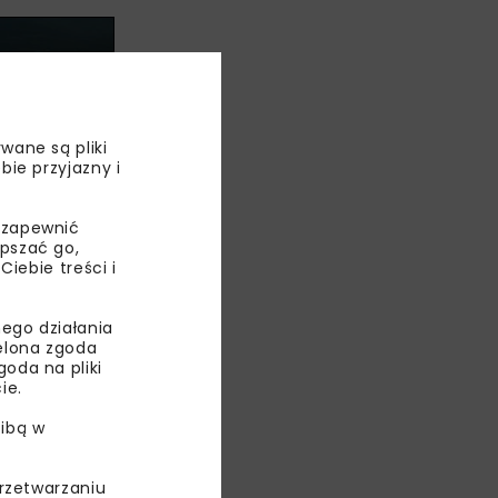
wane są pliki
bie przyjazny i
 zapewnić
epszać go,
ebie treści i
rojektowe
ego działania
ielona zgoda
oda na pliki
systemów
ie.
yfryzację
ibą w
ionalnej
tlenku węgla.
przetwarzaniu