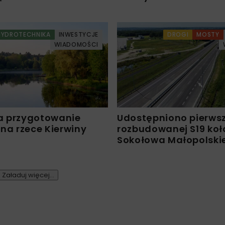
HYDROTECHNIKA
INWESTYCJE
DROGI
MOSTY
WIADOMOŚCI
a przygotowanie
Udostępniono pierws
 na rzece Kierwiny
rozbudowanej S19 koł
Sokołowa Małopolski
Załaduj więcej...