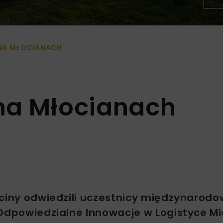
NA MŁOCIANACH
na Młocianach
ociny odwiedzili uczestnicy międzynarod
Odpowiedzialne Innowacje w Logistyce Mie