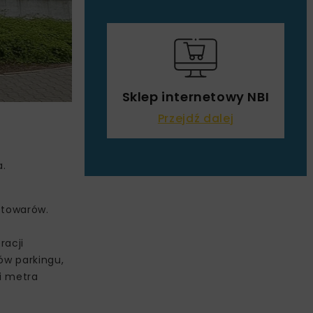
Sklep internetowy NBI
Przejdź dalej
a.
u towarów.
racji
ów parkingu,
i metra