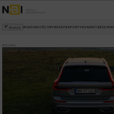
WIADOMOŚCI
WYWIADY
RAPORTY
KOMENTARZE
INW
Branże
REKLAMA