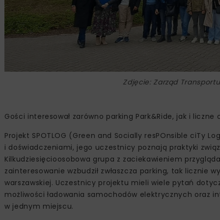
Zdjęcie: Zarząd Transport
Gości interesował zarówno parking Park&Ride, jak i licz
Projekt SPOTLOG (Green and Socially resPOnsible ciTy Logi
i doświadczeniami, jego uczestnicy poznają praktyki zwią
Kilkudziesięcioosobowa grupa z zaciekawieniem przygląd
zainteresowanie wzbudził zwłaszcza parking, tak licznie
warszawskiej. Uczestnicy projektu mieli wiele pytań doty
możliwości ładowania samochodów elektrycznych oraz i
w jednym miejscu.