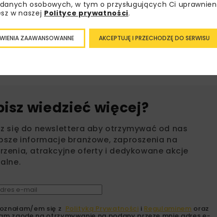
danych osobowych, w tym o przysługujących Ci uprawnien
esz w naszej
Polityce prywatności
.
PARKING MŁOCIANY
PROJEKT SPOT
WIENIA ZAAWANSOWANNE
AKCEPTUJĘ I PRZECHODZĘ DO SERWISU
ZTM WARSZ
bisz wiedzieć więcej?
sz się do newslettera aby otrzymywać od nas
psze informacje branżowe, zaproszenia na
zenia, atrakcyjne oferty i dedykowane akcje
alne.
oznałam/em się z
Polityką Prywatności
i
Regulaminem
oraz
am zgodę na otrzymywanie na podany przeze mnie adres e-