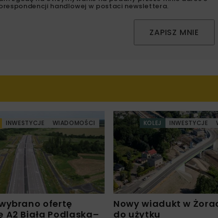
orespondencji handlowej w postaci newslettera.
ZAPISZ MNIE
INWESTYCJE
WIADOMOŚCI
KOLEJ
INWESTYCJE
wybrano ofertę
Nowy wiadukt w Żora
 A2 Biała Podlaska–
do użytku