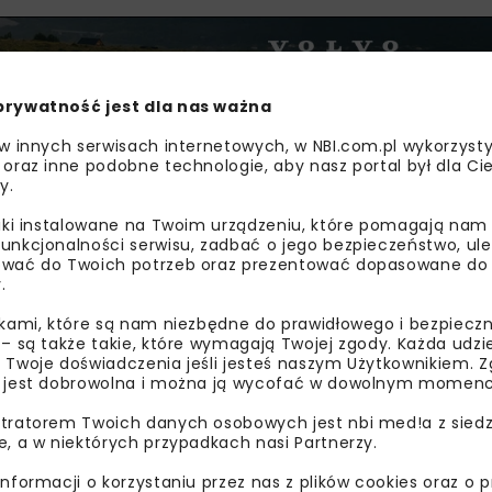
prywatność jest dla nas ważna
 w innych serwisach internetowych, w NBI.com.pl wykorzysty
 oraz inne podobne technologie, aby nasz portal był dla Cie
y.
liki instalowane na Twoim urządzeniu, które pomagają nam
unkcjonalności serwisu, zadbać o jego bezpieczeństwo, ul
wać do Twoich potrzeb oraz prezentować dopasowane do Ci
.
g. Jego liderem jest Uniwersytet w Aveiro, a konsorcjum p
ikami, które są nam niezbędne do prawidłowego i bezpieczn
elgia, Francja, Rumunia, Łotwa, Polska i Finlandia).
 – są także takie, które wymagają Twojej zgody. Każda udz
 Twoje doświadczenia jeśli jesteś naszym Użytkownikiem. Zg
ości lokalnych w tworzenie społecznie odpowiedzialnych 
 jest dobrowolna i można ją wycofać w dowolnym momenc
yjnych, poprzez wykorzystanie dostępnych zasobów oraz c
tratorem Twoich danych osobowych jest nbi med!a z siedz
u SPOTLOG dążą do udoskonalenia instrumentów polityki reg
e, a w niektórych przypadkach nasi Partnerzy.
włączeniu społecznemu i neutralnej pod względem emisji dwu
informacji o korzystaniu przez nas z plików cookies oraz o 