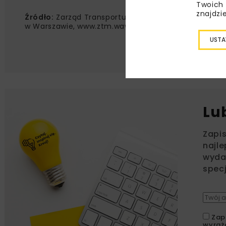
Twoich 
znajdzi
Źródło:
Zarząd Transportu Miejskiego
w Warszawie, www.ztm.waw.pl
USTA
Lu
Zapi
najle
wydar
specj
Zap
wyraż