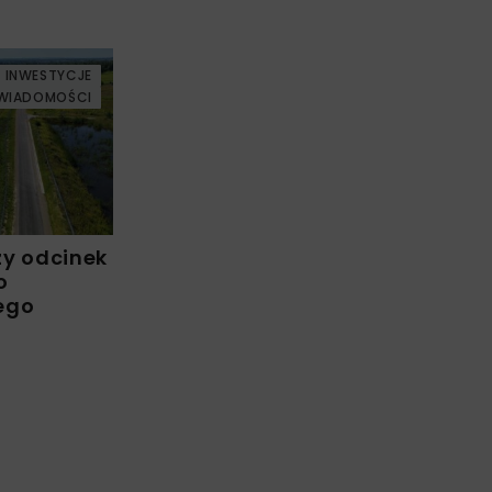
INWESTYCJE
WIADOMOŚCI
zy odcinek
o
ego