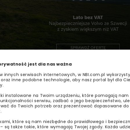
prywatność jest dla nas ważna
owaniem wody – jej oszczędnością i eliminacją nieefekty
 w innych serwisach internetowych, w NBI.com.pl wykorzysty
 oraz inne podobne technologie, aby nasz portal był dla Cie
y.
owę i rozbudowę sieci wodociągowo-kanalizacyjnych w cel
ej infrastruktury przyniesie wymierne efekty – zmniejszy
liki instalowane na Twoim urządzeniu, które pomagają nam
rzyczyniając się do poprawy jakości wód i jakości życia m
unkcjonalności serwisu, zadbać o jego bezpieczeństwo, ul
wać do Twoich potrzeb oraz prezentować dopasowane do Ci
.
ikami, które są nam niezbędne do prawidłowego i bezpieczn
 – są także takie, które wymagają Twojej zgody. Każda udz
KPO
WODOCIĄGI KĘPIŃSIE
ZAGOSPODAROWANIE 