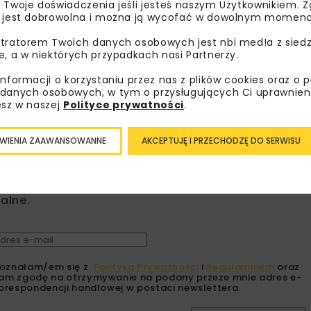
 Twoje doświadczenia jeśli jesteś naszym Użytkownikiem. Zg
 jest dobrowolna i można ją wycofać w dowolnym momenc
ZIELONA TRANSFORMACJA MI
tratorem Twoich danych osobowych jest nbi med!a z siedz
e, a w niektórych przypadkach nasi Partnerzy.
informacji o korzystaniu przez nas z plików cookies oraz o 
danych osobowych, w tym o przysługujących Ci uprawnien
esz w naszej
Polityce prywatności
.
bisz wiedzieć więcej?
WIENIA ZAAWANSOWANNE
AKCEPTUJĘ I PRZECHODZĘ DO SERWISU
sz się do newslettera aby otrzymywać od nas
psze informacje branżowe, zaproszenia na
zenia, atrakcyjne oferty i dedykowane akcje
alne.
oznałam/em się z
Polityką Prywatności
i
Regulaminem
oraz
am zgodę na otrzymywanie na podany przeze mnie adres e-
orespondencji handlowej w postaci newslettera.