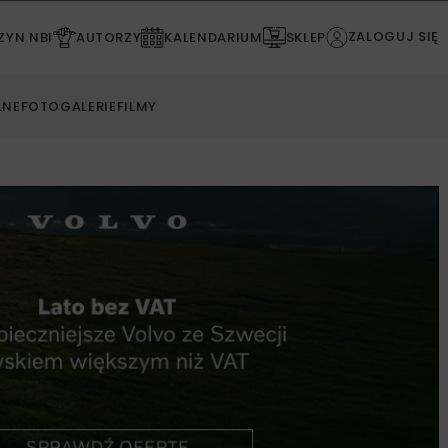
ZALOGUJ SIĘ
YN NBI
AUTORZY
KALENDARIUM
SKLEP
LNE
FOTOGALERIE
FILMY