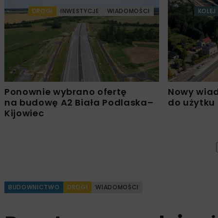
DROGI
INWESTYCJE
WIADOMOŚCI
KOLEJ
Ponownie wybrano ofertę
Nowy wiad
na budowę A2 Biała Podlaska–
do użytku
Kijowiec
BUDOWNICTWO
DROGI
WIADOMOŚCI