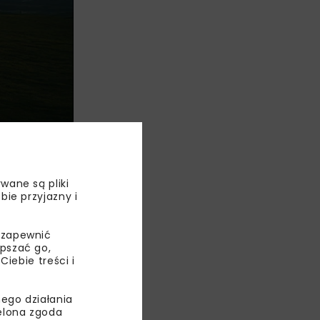
wnego
wane są pliki
bie przyjazny i
u zapewnienia
 ilość
 zapewnić
ieszkańców –
epszać go,
ebie treści i
ego działania
ielona zgoda
WÓD