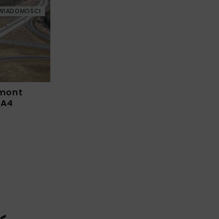
WIADOMOŚCI
emont
 A4