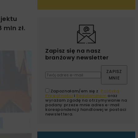
jektu
 mln zł.
Zapisz się na nasz
branżowy newsletter
ZAPISZ
MNIE
Zapoznałam/em się z
Polityką
Prywatności
i
Regulaminem
oraz
wyrażam zgodę na otrzymywanie na
podany przeze mnie adres e-mail
korespondencji handlowej w postaci
newslettera.