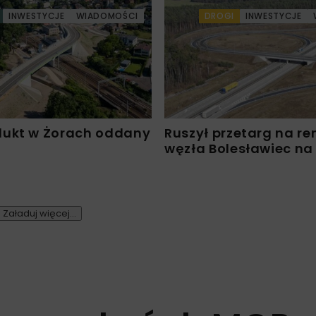
INWESTYCJE
WIADOMOŚCI
DROGI
INWESTYCJE
ukt w Żorach oddany
Ruszył przetarg na r
węzła Bolesławiec na
Załaduj więcej...