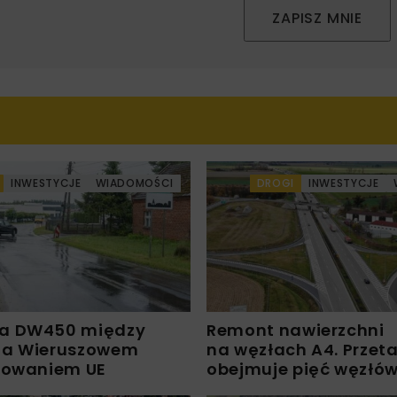
ZAPISZ MNIE
INWESTYCJE
WIADOMOŚCI
DROGI
INWESTYCJE
a DW450 między
Remont nawierzchni
 a Wieruszowem
na węzłach A4. Przet
sowaniem UE
obejmuje pięć węzłó