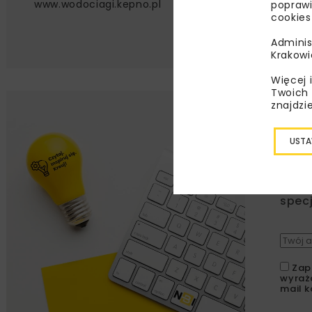
www.wodociagi.kepno.pl
poprawi
cookies
Adminis
Krakowi
Więcej 
Twoich 
znajdzi
Lu
USTA
Zapi
najle
wydar
specj
Zap
wyraż
mail k