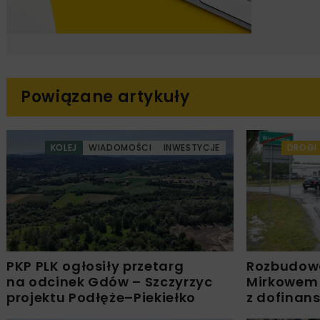
Powiązane artykuły
KOLEJ
WIADOMOŚCI
INWESTYCJE
DROGI
PKP PLK ogłosiły przetarg
Rozbudow
na odcinek Gdów – Szczyrzyc
Mirkowem
projektu Podłęże–Piekiełko
z dofinan