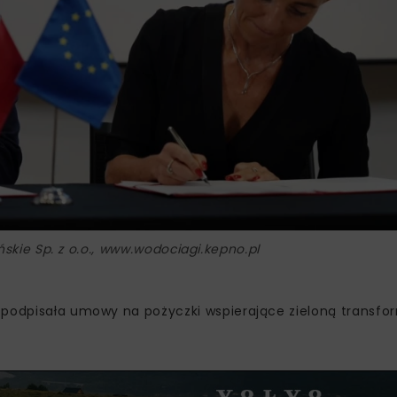
skie Sp. z o.o., www.wodociagi.kepno.pl
 podpisała umowy na pożyczki wspierające zieloną transfo