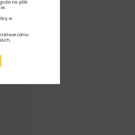
oda na pliki
ie.
AST
ibą w
przetwarzaniu
iach,