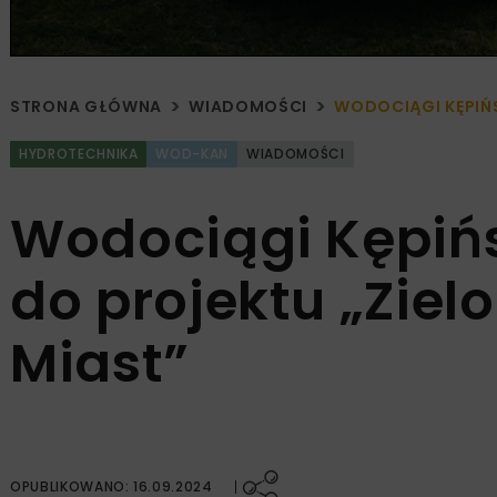
STRONA GŁÓWNA
WIADOMOŚCI
WODOCIĄGI KĘPIŃS
HYDROTECHNIKA
WOD-KAN
WIADOMOŚCI
Wodociągi Kępińs
do projektu „Zie
Miast”
OPUBLIKOWANO: 16.09.2024