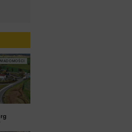
WIADOMOŚCI
arg
w