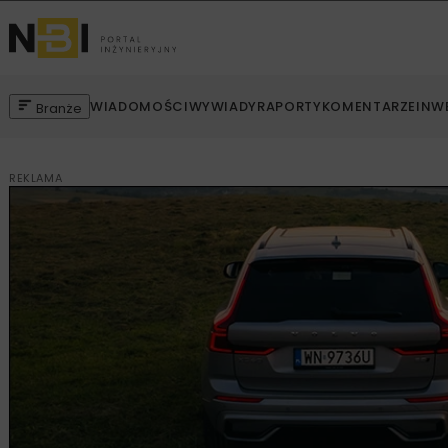
WIADOMOŚCI
WYWIADY
RAPORTY
KOMENTARZE
INW
Branże
REKLAMA