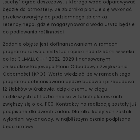
„suchy” ogród deszczowy, z którego woda odparowywać
będzie do atmosfery. Ze zbiornika planuje się wykonać
przelew awaryjny do podziemnego zbiornika
retencyjnego, gdzie magazynowana woda użyta będzie
do podlewania roślinności.
Zadanie objęte jest dofinansowaniem w ramach
programu rozwoju instytucji opieki nad dziećmi w wieku
do lat 3 „MALUCH+” 2022-2029 finansowanym
ze środków Krajowego Planu Odbudowy i Zwiększania
Odporności (KPO). Warto wiedzieć, że w ramach tego
programu dofinansowana będzie budowa i przebudowa
12 żłobków w Krakowie, dzięki czemu w ciągu
najbliższych lat liczba miejsc w takich placówkach
zwiększy się o ok. 1100. Kontrakty na realizację zostały już
podpisane dla dwóch zadań. Dla kilku kolejnych zostali
wyłonieni wykonawcy, w najbliższym czasie podpisane
będą umowy.