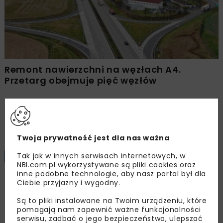
Remont nawierzchni na węzłach A4.
Przetarg obejmuje pięć węzłów
Załaduj więcej...
Twoja prywatność jest dla nas ważna
Tak jak w innych serwisach internetowych, w
BUDOWNICTWO
WIADOMOŚCI
NBI.com.pl wykorzystywane są pliki cookies oraz
inne podobne technologie, aby nasz portal był dla
Ciebie przyjazny i wygodny.
Kraków: Niebawem otwarcie
Są to pliki instalowane na Twoim urządzeniu, które
ruchu na dolnym Bulwarze
pomagają nam zapewnić ważne funkcjonalności
serwisu, zadbać o jego bezpieczeństwo, ulepszać