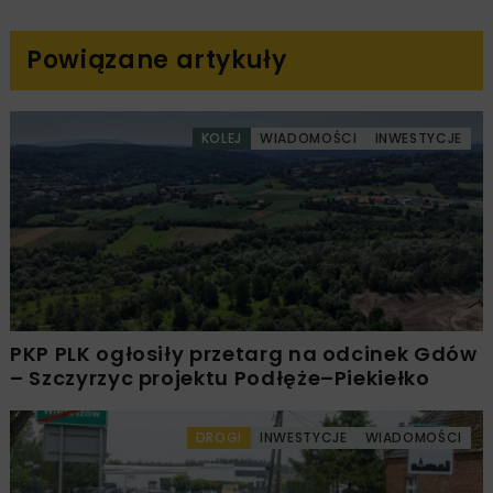
Powiązane artykuły
KOLEJ
WIADOMOŚCI
INWESTYCJE
PKP PLK ogłosiły przetarg na odcinek Gdów
– Szczyrzyc projektu Podłęże–Piekiełko
DROGI
INWESTYCJE
WIADOMOŚCI