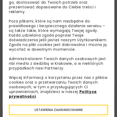
Inflanckim
go, dostosować do Twoich potrzeb oraz
prezentować dopasowane do Ciebie treści i
reklamy.
OPUBLIKOWANO: 27.08.2024
Poza plikami, które są nam niezbędne do
prawidłowego i bezpiecznego działania serwisu –
są także takie, które wymagają Twojej zgody.
Każda udzielona zgoda poprawi Twoje
30 sierpnia w godzinach popołudniowych
doświadczenia jeśli jesteś naszym Użytkownikiem.
otwarta dla ruchu pieszego i rowerowego
Zgoda na pliki cookies jest dobrowolna i można ją
zostanie dolna część Bulwaru Inflanckiego na
wycofać w dowolnym momencie.
wysokości budowanej kładki Kazimierz –
Administratorem Twoich danych osobowych jest
Ludwinów. Piesi i rowerzyści będą mieli do
nbi med!a z siedzibą w Krakowie, a w niektórych
dyspozycji szeroki na ok. 3 m korytarz bliżej
przypadkach nasi Partnerzy.
brzegu rzeki.
Więcej informacji o korzystaniu przez nas z plików
cookies oraz o przetwarzaniu Twoich danych
osobowych, w tym o przysługujących Ci
uprawnieniach, znajdziesz w naszej
Polityce
prywatności
.
USTAWIENIA ZAAWANSOWANNE