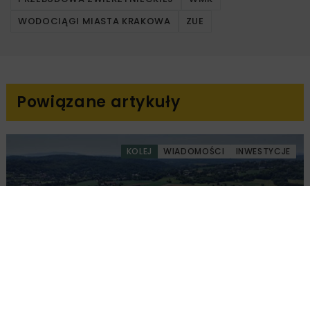
WODOCIĄGI MIASTA KRAKOWA
ZUE
Powiązane artykuły
KOLEJ
WIADOMOŚCI
INWESTYCJE
PKP PLK ogłosiły przetarg na odcinek Gdów
– Szczyrzyc projektu Podłęże–Piekiełko