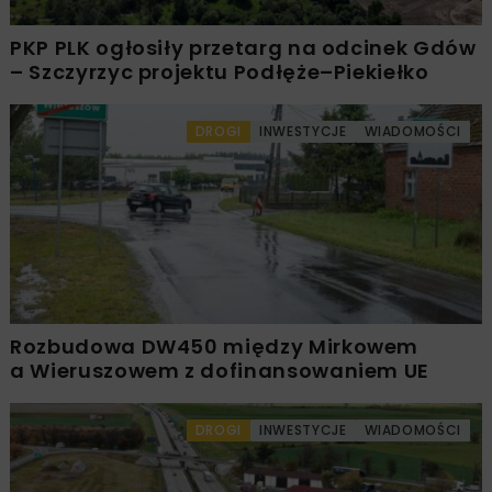
PKP PLK ogłosiły przetarg na odcinek Gdów
– Szczyrzyc projektu Podłęże–Piekiełko
DROGI
INWESTYCJE
WIADOMOŚCI
Rozbudowa DW450 między Mirkowem
a Wieruszowem z dofinansowaniem UE
DROGI
INWESTYCJE
WIADOMOŚCI