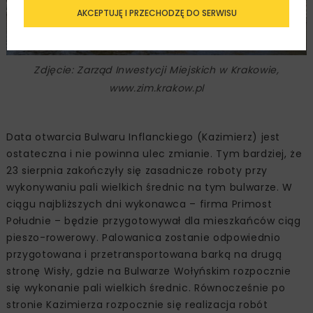
AKCEPTUJĘ I PRZECHODZĘ DO SERWISU
Zdjęcie: Zarząd Inwestycji Miejskich w Krakowie,
www.zim.krakow.pl
Data otwarcia Bulwaru Inflanckiego (Kazimierz) jest
ostateczna i nie powinna ulec zmianie. Tym bardziej, że
23 sierpnia zakończyły się zasadnicze roboty przy
wykonywaniu pali wielkich średnic na tym bulwarze. W
ciągu najbliższych dni wykonawca – firma Primost
Południe – będzie przygotowywał dla mieszkańców ciąg
pieszo-rowerowy. Palowanica zostanie odpowiednio
przygotowana i przetransportowana barką na drugą
stronę Wisły, gdzie na Bulwarze Wołyńskim rozpocznie
się wykonanie pali wielkich średnic. Równocześnie po
stronie Kazimierza rozpocznie się realizacja robót