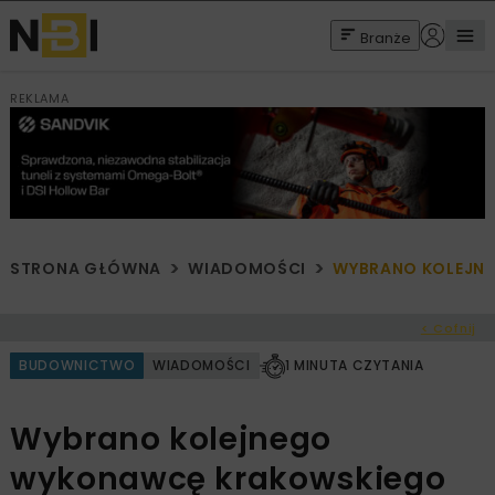
Branże
REKLAMA
STRONA GŁÓWNA
WIADOMOŚCI
WYBRANO KOLEJN
< Cofnij
BUDOWNICTWO
WIADOMOŚCI
1 MINUTA CZYTANIA
Wybrano kolejnego
wykonawcę krakowskiego