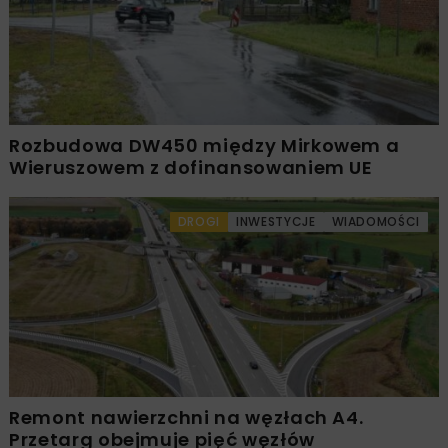
Rozbudowa DW450 między Mirkowem a
Wieruszowem z dofinansowaniem UE
DROGI
INWESTYCJE
WIADOMOŚCI
Remont nawierzchni na węzłach A4.
Przetarg obejmuje pięć węzłów