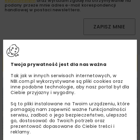
Regulaminem
oraz wyrażam zgodę na otrzymywanie na
podany przeze mnie adres e-mail korespondencji
handlowej w postaci newslettera.
ZAPISZ MNIE
Powiązane artykuły
Twoja prywatność jest dla nas ważna
Tak jak w innych serwisach internetowych, w
NBI.com.pl wykorzystywane są pliki cookies oraz
KOLEJ
WIADOMOŚCI
INWESTYCJE
inne podobne technologie, aby nasz portal był dla
Ciebie przyjazny i wygodny.
Są to pliki instalowane na Twoim urządzeniu, które
pomagają nam zapewnić ważne funkcjonalności
serwisu, zadbać o jego bezpieczeństwo, ulepszać
go, dostosować do Twoich potrzeb oraz
prezentować dopasowane do Ciebie treści i
reklamy.