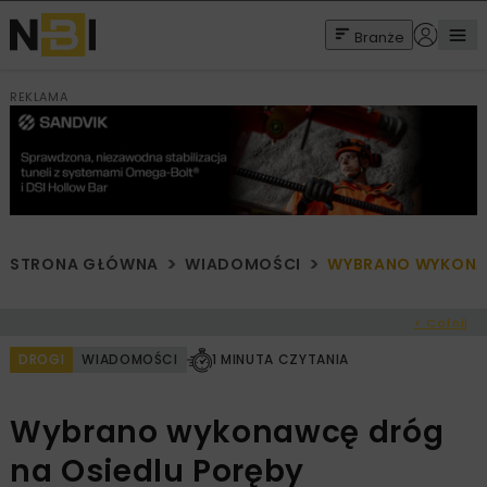
Branże
REKLAMA
STRONA GŁÓWNA
WIADOMOŚCI
WYBRANO WYKONAW
< Cofnij
DROGI
WIADOMOŚCI
1 MINUTA CZYTANIA
Wybrano wykonawcę dróg
na Osiedlu Poręby