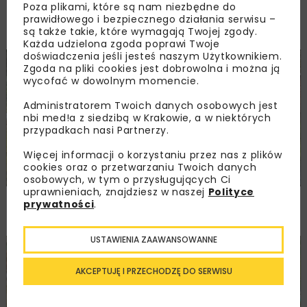
Poza plikami, które są nam niezbędne do
PKP PLK ogłosiły przetarg na odcinek Gdów
prawidłowego i bezpiecznego działania serwisu –
– Szczyrzyc projektu Podłęże–Piekiełko
są także takie, które wymagają Twojej zgody.
Każda udzielona zgoda poprawi Twoje
doświadczenia jeśli jesteś naszym Użytkownikiem.
DROGI
INWESTYCJE
WIADOMOŚCI
Zgoda na pliki cookies jest dobrowolna i można ją
wycofać w dowolnym momencie.
Administratorem Twoich danych osobowych jest
nbi med!a z siedzibą w Krakowie, a w niektórych
przypadkach nasi Partnerzy.
Więcej informacji o korzystaniu przez nas z plików
cookies oraz o przetwarzaniu Twoich danych
osobowych, w tym o przysługujących Ci
uprawnieniach, znajdziesz w naszej
Polityce
Rozbudowa DW450 między Mirkowem
prywatności
.
a Wieruszowem z dofinansowaniem UE
USTAWIENIA ZAAWANSOWANNE
DROGI
INWESTYCJE
WIADOMOŚCI
AKCEPTUJĘ I PRZECHODZĘ DO SERWISU