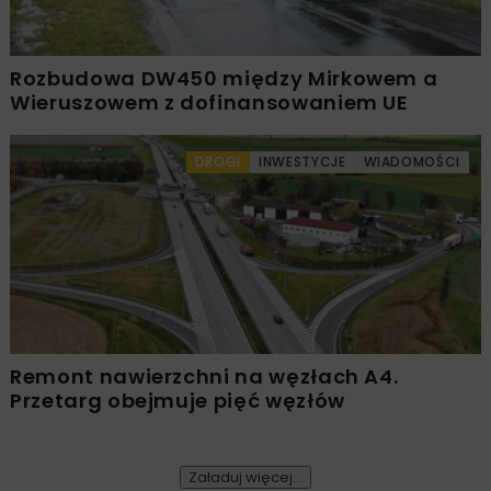
Rozbudowa DW450 między Mirkowem a
Wieruszowem z dofinansowaniem UE
DROGI
INWESTYCJE
WIADOMOŚCI
Remont nawierzchni na węzłach A4.
Przetarg obejmuje pięć węzłów
Załaduj więcej...