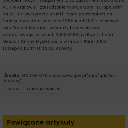
podyplomowych związanych z zarządzaniem oświatą na
AGH w Krakowie i zarządzaniem projektami europejskimi
na UJ i Uniwersytecie w Hoff. Przed powołaniem na
funkcję dyrektora oddziału GDDKiA od 2021 r. pracował
jako Project Manager w branży budownictwa
kubaturowego, w latach 2003-2018 był Burmistrzem
Miasta i Gminy Myślenice, a w latach 1998-2003
zastępcą burmistrza ds. oświaty.
Źródło:
GDDKiA O/Kraków, www.gov.pl/web/gddkia-
krakow/
DROGI
GDDKIA KRAKÓW
Powiązane artykuły