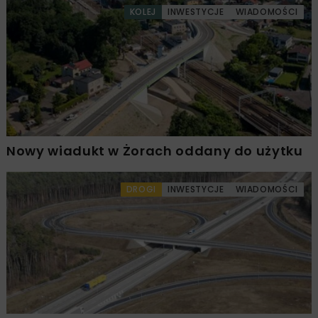
KOLEJ
INWESTYCJE
WIADOMOŚCI
Nowy wiadukt w Żorach oddany do użytku
DROGI
INWESTYCJE
WIADOMOŚCI