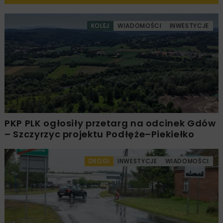
KOLEJ
WIADOMOŚCI
INWESTYCJE
PKP PLK ogłosiły przetarg na odcinek Gdów
– Szczyrzyc projektu Podłęże–Piekiełko
DROGI
INWESTYCJE
WIADOMOŚCI