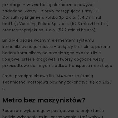
przetargu – wszystkie są nieznacznie powyżej
zakładanej kwoty – złożyły następujące firmy: ILF
Consulting Engineers Polska Sp. z o.o. (54,7 mln zł
brutto); Voessing Polska Sp. z o.o. (52,3 mln zł brutto)
oraz Metroprojekt sp. z o.o. (52,2 mln zł brutto).
Linia M4 będzie ważnym elementem systemu
komunikacyjnego miasta – połączy 9 dzielnic, pokona
bariery komunikacyjne przecinające miasto (linie
kolejowe, arterie drogowe), stworzy dogodne węzły
przesiadkowe do innych środków transportu miejskiego.
Prace przedprojektowe linii M4 wraz ze Stacją
Techniczno-Postojową powinny zakończyć się do 2027
r.
Metro bez maszynistów?
Zadaniem wybranego w postępowaniu projektanta
będzie wykonanie m.in.: opracowania stref wpływu