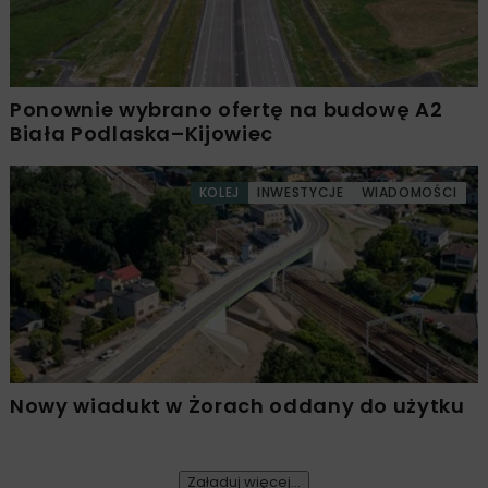
Ponownie wybrano ofertę na budowę A2
Biała Podlaska–Kijowiec
KOLEJ
INWESTYCJE
WIADOMOŚCI
Nowy wiadukt w Żorach oddany do użytku
Załaduj więcej...