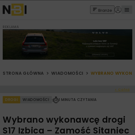
Branże
REKLAMA
STRONA GŁÓWNA
WIADOMOŚCI
WYBRANO WYKONAW
< Cofnij
DROGI
WIADOMOŚCI
1 MINUTA CZYTANIA
Wybrano wykonawcę drogi
S17 Izbica – Zamość Sitaniec