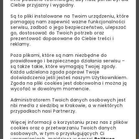
Ciebie przyjazny i wygodny.
Lubisz wiedzieć więcej?
Są to pliki instalowane na Twoim urządzeniu, które
pomagają nam zapewnić ważne funkcjonalności
Zapisz się do newslettera aby otrzymywać od
serwisu, zadbać o jego bezpieczeństwo, ulepszać
nas najlepsze informacje branżowe,
go, dostosować do Twoich potrzeb oraz
zaproszenia na wydarzenia, atrakcyjne oferty i
prezentować dopasowane do Ciebie treści i
reklamy.
dedykowane akcje specjalne.
Poza plikami, które są nam niezbędne do
prawidłowego i bezpiecznego działania serwisu –
są także takie, które wymagają Twojej zgody.
Każda udzielona zgoda poprawi Twoje
Zapoznałam/em się z
Polityką Prywatności
i
doświadczenia jeśli jesteś naszym Użytkownikiem.
Regulaminem
oraz wyrażam zgodę na otrzymywanie na
Zgoda na pliki cookies jest dobrowolna i można ją
podany przeze mnie adres e-mail korespondencji
wycofać w dowolnym momencie.
handlowej w postaci newslettera.
Administratorem Twoich danych osobowych jest
nbi med!a z siedzibą w Krakowie, a w niektórych
ZAPISZ MNIE
przypadkach nasi Partnerzy.
Więcej informacji o korzystaniu przez nas z plików
cookies oraz o przetwarzaniu Twoich danych
osobowych, w tym o przysługujących Ci
uprawnieniach, znajdziesz w naszej
Polityce