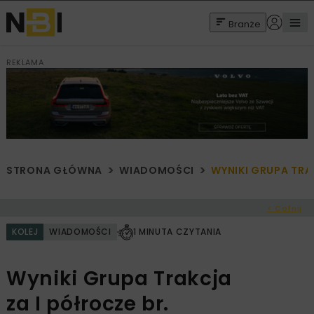
Branże
REKLAMA
STRONA GŁÓWNA
WIADOMOŚCI
WYNIKI GRUPA TRA
< Cofnij
KOLEJ
WIADOMOŚCI
1 MINUTA CZYTANIA
Wyniki Grupa Trakcja
za I półrocze br.