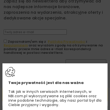
Zapisz się do newslettera aby otrzymywać od
nas najlepsze informacje branżowe,
zaproszenia na wydarzenia, atrakcyjne oferty i
dedykowane akcje specjalne.
Zapoznałam/em się z
Polityką Prywatności
i
Regulaminem
oraz wyrażam zgodę na otrzymywanie na
podany przeze mnie adres e-mail korespondencji
handlowej w postaci newslettera.
ZAPISZ MNIE
Twoja prywatność jest dla nas ważna
Tak jak w innych serwisach internetowych, w
Powiązane artykuły
NBI.com.pl wykorzystywane są pliki cookies oraz
inne podobne technologie, aby nasz portal był dla
Ciebie przyjazny i wygodny.