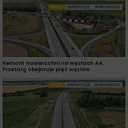
DROGI
INWESTYCJE
WIADOMOŚCI
Remont nawierzchni na węzłach A4.
Przetarg obejmuje pięć węzłów
DROGI
INWESTYCJE
WIADOMOŚCI