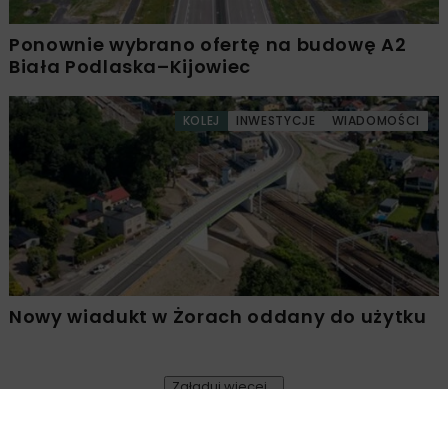
Ponownie wybrano ofertę na budowę A2
Biała Podlaska–Kijowiec
KOLEJ
INWESTYCJE
WIADOMOŚCI
Nowy wiadukt w Żorach oddany do użytku
Załaduj więcej...