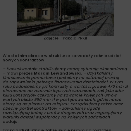
Zdjęcie: Trakcja PRKiI
W ostatnim okresie w strukturze sprzedaży rośnie udział
nowych kontraktów.
– Konsekwentnie stabilizujemy naszą sytuację ekonomiczną
–
mówi prezes
Marcin Lewandowski
.
– Uzyskaliśmy
finansowanie pomostowe i jesteśmy na ostatniej prostej
do zapewnienia pełnego finansowania działalności. W tym
roku podpisaliśmy już kontrakty o wartości prawie 470 mln zł
ofertowane na znacznie lepszych warunkach, zaś jako lider
kilku konsorcjów czekamy na zawarcie kolejnych umów
wartych blisko 960 mln zł w postępowaniach, gdzie nasze
oferty są na pierwszym miejscu. Porządkujemy także nasz
obecny portfel kontraktów – zawarliśmy ugodę
rozwiązującą jedną z umów drogowych oraz negocjujemy
warunki dalszej współpracy na kolejnych zadaniach –
dodaje.
Trakcja PRKiI uznaje także swoje prawo do roszczeń