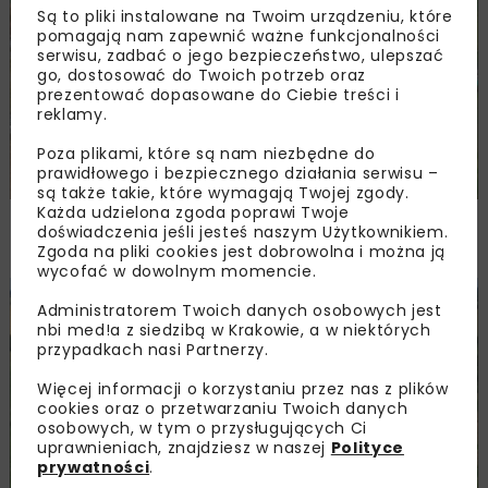
DROGI
INWESTYCJE
WIADOMOŚCI
Są to pliki instalowane na Twoim urządzeniu, które
pomagają nam zapewnić ważne funkcjonalności
serwisu, zadbać o jego bezpieczeństwo, ulepszać
go, dostosować do Twoich potrzeb oraz
prezentować dopasowane do Ciebie treści i
reklamy.
Poza plikami, które są nam niezbędne do
prawidłowego i bezpiecznego działania serwisu –
są także takie, które wymagają Twojej zgody.
Każda udzielona zgoda poprawi Twoje
Remont nawierzchni na węzłach A4.
doświadczenia jeśli jesteś naszym Użytkownikiem.
Przetarg obejmuje pięć węzłów
Zgoda na pliki cookies jest dobrowolna i można ją
wycofać w dowolnym momencie.
DROGI
INWESTYCJE
WIADOMOŚCI
Administratorem Twoich danych osobowych jest
nbi med!a z siedzibą w Krakowie, a w niektórych
przypadkach nasi Partnerzy.
Więcej informacji o korzystaniu przez nas z plików
cookies oraz o przetwarzaniu Twoich danych
osobowych, w tym o przysługujących Ci
uprawnieniach, znajdziesz w naszej
Polityce
prywatności
.