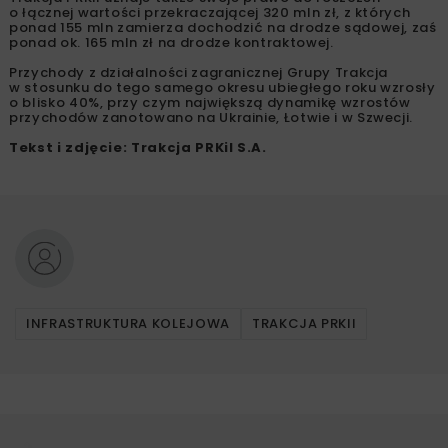
o łącznej wartości przekraczającej 320 mln zł, z których
ponad 155 mln zamierza dochodzić na drodze sądowej, zaś
ponad ok. 165 mln zł na drodze kontraktowej.
Przychody z działalności zagranicznej Grupy Trakcja
w stosunku do tego samego okresu ubiegłego roku wzrosły
o blisko 40%, przy czym największą dynamikę wzrostów
przychodów zanotowano na Ukrainie, Łotwie i w Szwecji.
Tekst i zdjęcie: Trakcja PRKiI S.A.
INFRASTRUKTURA KOLEJOWA
TRAKCJA PRKII