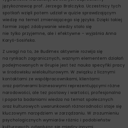
językoznawcę prof. Jerzego Bralczyka. Uczestnicy tych
spotkań wzięli potem udział w quizie sprawdzającym
wiedzę na temat zmieniającego się języka. Dzięki takiej
formie zajęć zdobywanie wiedzy stało się
nie tylko przyjemne, ale i efektywne – wyjaśnia Anna
Karyś-Sosińska.
Z uwagi na to, że Budimex aktywnie rozwija się
na rynkach zagranicznych, ważnym elementem działań
podejmowanych w Grupie jest też nauka specyfiki pracy
w środowisku wielokulturowym. W związku z licznymi
kontaktami ze współpracownikami, klientami
oraz partnerami biznesowymi reprezentującymi różne
narodowości, ale też postawy i wartości, profesjonalna
i poparta badaniami wiedza na temat społecznych
oraz kulturowych uwarunkowań różnorodności staje się
kluczowym narzędziem w zarządzaniu. W zrozumieniu
psychologicznych wymiarów różnic i podobieństw
kulturowych, odwołując się między innymi