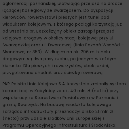
aglomeracji poznańskiej, ułatwiając przejazd na drodze
łączącej Koziegłowy ze Swarzędzem. Do dyspozycji
kierowców, rowerzystów i pieszych jest tunel pod
wiaduktem kolejowym, z którego pociągi korzystają już
od września br. Bezkolizyjny obiekt zastąpił przejazd
kolejowo-drogowy w okolicy stacji kolejowej przy ul.
Swarzędzkiej oraz ul. Dworcowej (linia Poznań Wschód –
Skandawa, nr 353). W długim na ok. 296 m tunelu
drogowym są dwa pasy ruchu, po jednym w każdym
kierunku. Dla pieszych i rowerzystów, obok jezdni,
przygotowano chodnik oraz ścieżkę rowerową.
PKP Polskie Linie Kolejowe S.A. korzystnie zmieniły system
komunikacji w Kobylnicy za ok. 40 mln zł (netto) przy
współpracy ze Starostwem Powiatowym w Poznaniu i
gminą Swarzędz. Na budowę wiaduktu kolejowego
zarządca infrastruktury przeznaczył blisko 21 mln zł
(netto) przy udziale środków Unii Europejskiej z
Programu Operacyjnego Infrastruktura i Środowisko.