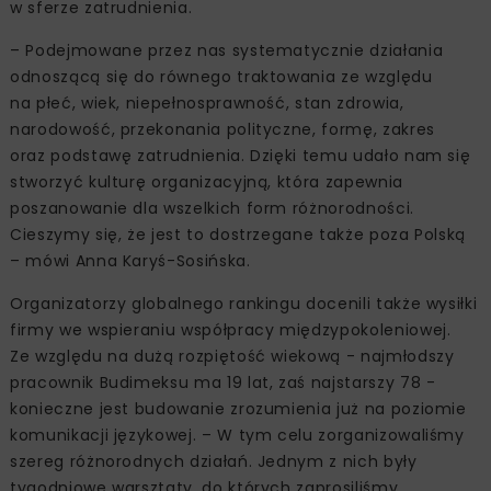
w sferze zatrudnienia.
– Podejmowane przez nas systematycznie działania
odnoszącą się do równego traktowania ze względu
na płeć, wiek, niepełnosprawność, stan zdrowia,
narodowość, przekonania polityczne, formę, zakres
oraz podstawę zatrudnienia. Dzięki temu udało nam się
stworzyć kulturę organizacyjną, która zapewnia
poszanowanie dla wszelkich form różnorodności.
Cieszymy się, że jest to dostrzegane także poza Polską
– mówi Anna Karyś-Sosińska.
Organizatorzy globalnego rankingu docenili także wysiłki
firmy we wspieraniu współpracy międzypokoleniowej.
Ze względu na dużą rozpiętość wiekową - najmłodszy
pracownik Budimeksu ma 19 lat, zaś najstarszy 78 -
konieczne jest budowanie zrozumienia już na poziomie
komunikacji językowej. – W tym celu zorganizowaliśmy
szereg różnorodnych działań. Jednym z nich były
tygodniowe warsztaty, do których zaprosiliśmy