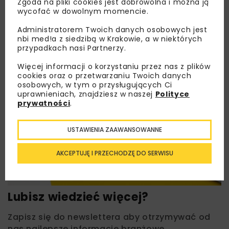
Zgoda na pliki cookies jest dobrowolna i można ją
wycofać w dowolnym momencie.
Administratorem Twoich danych osobowych jest
nbi med!a z siedzibą w Krakowie, a w niektórych
przypadkach nasi Partnerzy.
Więcej informacji o korzystaniu przez nas z plików
cookies oraz o przetwarzaniu Twoich danych
osobowych, w tym o przysługujących Ci
uprawnieniach, znajdziesz w naszej
Polityce
prywatności
.
USTAWIENIA ZAAWANSOWANNE
AKCEPTUJĘ I PRZECHODZĘ DO SERWISU
Lubisz wiedzieć więcej?
Zapisz się do newslettera aby otrzymywać od
nas najlepsze informacje branżowe,