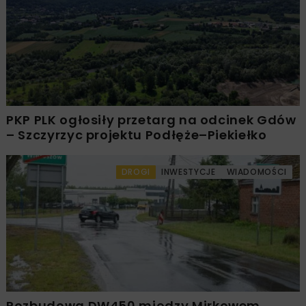
PKP PLK ogłosiły przetarg na odcinek Gdów
– Szczyrzyc projektu Podłęże–Piekiełko
DROGI
INWESTYCJE
WIADOMOŚCI
Rozbudowa DW450 między Mirkowem