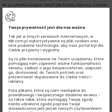
do przykładów krajów takich jak Polska, Niemcy, Czechy,
Słowacja, Litwa, Australia oraz Hiszpania, pomogły
zorganizowane webinary oraz warsztaty, podczas
których pracownicy mający największe doświadczenie
Twoja prywatność jest dla nas ważna
w realizacjach poza granicami Polki dzieli się
z młodszymi pracownikami praktyczną wiedzą.
Tak jak w innych serwisach internetowych, w
NBI.com.pl wykorzystywane są pliki cookies oraz
inne podobne technologie, aby nasz portal był dla
Ciebie przyjazny i wygodny.
Źródło:
Budimex SA, www.media.budimex.pl
Są to pliki instalowane na Twoim urządzeniu, które
pomagają nam zapewnić ważne funkcjonalności
BUDIMEX
BUDOWNICTWO
FINANCIAL TIMES
serwisu, zadbać o jego bezpieczeństwo, ulepszać
go, dostosować do Twoich potrzeb oraz
KOBIETY
KOBIETY BUDOWNICTWO
prezentować dopasowane do Ciebie treści i
reklamy.
Poza plikami, które są nam niezbędne do
prawidłowego i bezpiecznego działania serwisu –
są także takie, które wymagają Twojej zgody.
Każda udzielona zgoda poprawi Twoje
doświadczenia jeśli jesteś naszym Użytkownikiem.