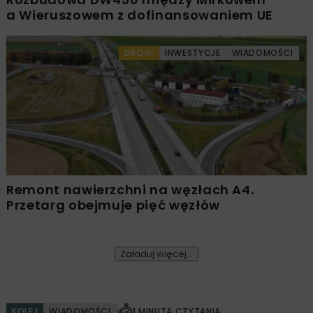
a Wieruszowem z dofinansowaniem UE
DROGI
INWESTYCJE
WIADOMOŚCI
Remont nawierzchni na węzłach A4.
Przetarg obejmuje pięć węzłów
Załaduj więcej...
KOLEJ
WIADOMOŚCI
1 MINUTA CZYTANIA