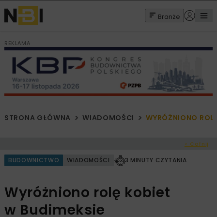
Branże
REKLAMA
STRONA GŁÓWNA
WIADOMOŚCI
WYRÓŻNIONO ROLĘ 
< Cofnij
BUDOWNICTWO
WIADOMOŚCI
3 MINUTY CZYTANIA
Wyróżniono rolę kobiet
w Budimeksie