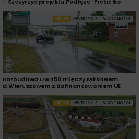
– Szczyrzyc projektu Podłęże–Piekiełko
DROGI
INWESTYCJE
WIADOMOŚCI
Rozbudowa DW450 między Mirkowem
a Wieruszowem z dofinansowaniem UE
DROGI
INWESTYCJE
WIADOMOŚCI