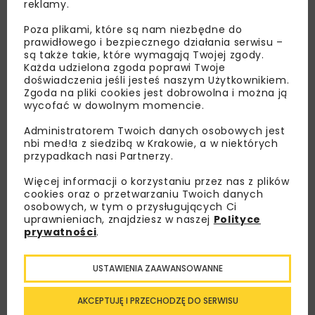
reklamy.
Poza plikami, które są nam niezbędne do
prawidłowego i bezpiecznego działania serwisu –
są także takie, które wymagają Twojej zgody.
Każda udzielona zgoda poprawi Twoje
doświadczenia jeśli jesteś naszym Użytkownikiem.
Zgoda na pliki cookies jest dobrowolna i można ją
wycofać w dowolnym momencie.
Administratorem Twoich danych osobowych jest
Lubisz wiedzieć więcej?
nbi med!a z siedzibą w Krakowie, a w niektórych
przypadkach nasi Partnerzy.
Zapisz się do newslettera aby otrzymywać od
nas najlepsze informacje branżowe,
Więcej informacji o korzystaniu przez nas z plików
cookies oraz o przetwarzaniu Twoich danych
zaproszenia na wydarzenia, atrakcyjne oferty i
osobowych, w tym o przysługujących Ci
dedykowane akcje specjalne.
uprawnieniach, znajdziesz w naszej
Polityce
prywatności
.
USTAWIENIA ZAAWANSOWANNE
Zapoznałam/em się z
Polityką Prywatności
i
Regulaminem
oraz wyrażam zgodę na otrzymywanie na
podany przeze mnie adres e-mail korespondencji
AKCEPTUJĘ I PRZECHODZĘ DO SERWISU
handlowej w postaci newslettera.