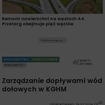
Remont nawierzchni na węzłach A4.
Przetarg obejmuje pięć węzłów
Załaduj więcej...
BUDOWNICTWO
HYDROTECHNIKA
3 MINUTY
CZYTANIA
WIADOMOŚCI
Zarządzanie dopływami wód
dołowych w KGHM
OPUBLIKOWANO: 26.02.2024