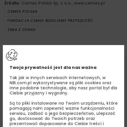
Źródło:
Cemex Polska Sp. z o.o., www.cemex.pl
CEMEX POLSKA
FUNDACJA CEMEX BUDUJEMY PRZYSZŁOŚĆ
ZIMA Z CEMEX
Twoja prywatność jest dla nas ważna
Tak jak w innych serwisach internetowych, w
NBI.com.pl wykorzystywane są pliki cookies oraz
inne podobne technologie, aby nasz portal był dla
Ciebie przyjazny i wygodny.
Są to pliki instalowane na Twoim urządzeniu, które
pomagają nam zapewnić ważne funkcjonalności
serwisu, zadbać o jego bezpieczeństwo, ulepszać
go, dostosować do Twoich potrzeb oraz
prezentować dopasowane do Ciebie treści i