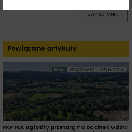
ZAPISZ MNIE
Powiązane artykuły
KOLEJ
WIADOMOŚCI
INWESTYCJE
PKP PLK ogłosiły przetarg na odcinek Gdów