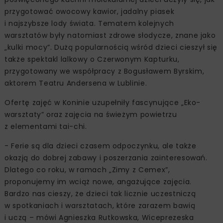
przygotować owocowy kawior, jadalny piasek
i najszybsze lody świata. Tematem kolejnych
warsztatów były natomiast zdrowe słodycze, znane jako
„kulki mocy”. Dużą popularnością wśród dzieci cieszył się
także spektakl lalkowy o Czerwonym Kapturku,
przygotowany we współpracy z Bogusławem Byrskim,
aktorem Teatru Andersena w Lublinie.
Ofertę zajęć w Koninie uzupełniły fascynujące „Eko-
warsztaty” oraz zajęcia na świeżym powietrzu
z elementami tai-chi.
- Ferie są dla dzieci czasem odpoczynku, ale także
okazją do dobrej zabawy i poszerzania zainteresowań.
Dlatego co roku, w ramach „Zimy z Cemex”,
proponujemy im wciąż nowe, angażujące zajęcia.
Bardzo nas cieszy, że dzieci tak licznie uczestniczą
w spotkaniach i warsztatach, które zarazem bawią
i uczą – mówi Agnieszka Rutkowska, Wiceprezeska