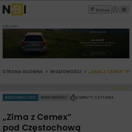
Branże
REKLAMA
STRONA GŁÓWNA
WIADOMOŚCI
„ZIMA Z CEMEX” 
< Cofnij
BUDOWNICTWO
WIADOMOŚCI
2 MINUTY CZYTANIA
„Zima z Cemex”
pod Częstochową