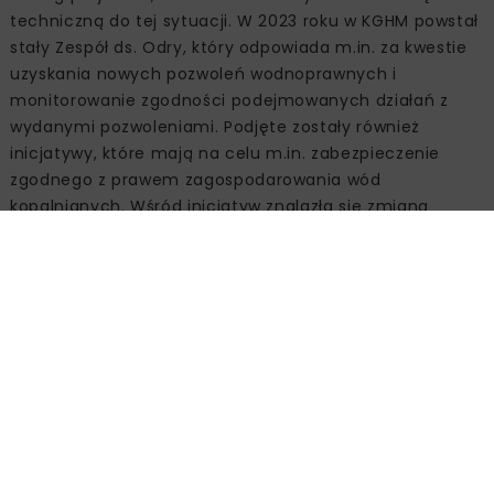
techniczną do tej sytuacji. W 2023 roku w KGHM powstał
stały Zespół ds. Odry, który odpowiada m.in. za kwestie
uzyskania nowych pozwoleń wodnoprawnych i
monitorowanie zgodności podejmowanych działań z
wydanymi pozwoleniami. Podjęte zostały również
inicjatywy, które mają na celu m.in. zabezpieczenie
zgodnego z prawem zagospodarowania wód
kopalnianych. Wśród inicjatyw znalazła się zmiana
pozwolenia wodnoprawnego dla oddziału KGHM, Zakładu
Hydrotechnicznego. W październiku ubiegłego roku
spółka uzyskała nowe pozwolenie umożliwiające
bezpieczną eksploatację obiektów hydrotechnicznych z
ograniczeniem negatywnego wpływu na środowisko
naturalne.
Oprócz inwestycji związanych z rozbudową
infrastruktury hydrotechnicznej prowadzone są również
działania związane z obniżeniem wartości zasolenia wód
dołowych. Aktualnie w końcowej fazie realizacji jest