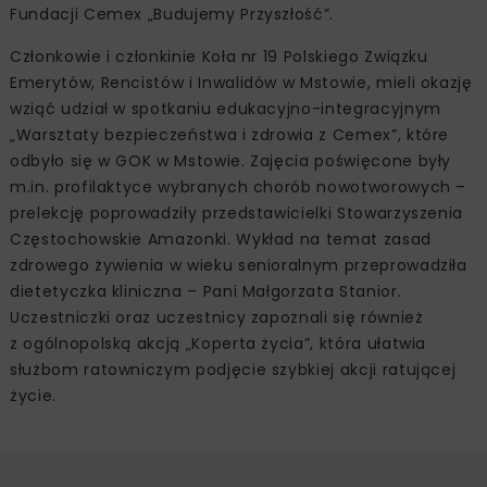
Fundacji Cemex „Budujemy Przyszłość”.
Członkowie i członkinie Koła nr 19 Polskiego Związku
Emerytów, Rencistów i Inwalidów w Mstowie, mieli okazję
wziąć udział w spotkaniu edukacyjno-integracyjnym
„Warsztaty bezpieczeństwa i zdrowia z Cemex”, które
odbyło się w GOK w Mstowie. Zajęcia poświęcone były
m.in. profilaktyce wybranych chorób nowotworowych –
prelekcję poprowadziły przedstawicielki Stowarzyszenia
Częstochowskie Amazonki. Wykład na temat zasad
zdrowego żywienia w wieku senioralnym przeprowadziła
dietetyczka kliniczna – Pani Małgorzata Stanior.
Uczestniczki oraz uczestnicy zapoznali się również
z ogólnopolską akcją „Koperta życia”, która ułatwia
służbom ratowniczym podjęcie szybkiej akcji ratującej
życie.