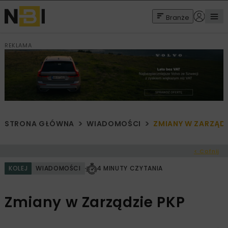
Branże
REKLAMA
STRONA GŁÓWNA
WIADOMOŚCI
ZMIANY W ZARZĄDZ
< Cofnij
KOLEJ
WIADOMOŚCI
4 MINUTY CZYTANIA
Zmiany w Zarządzie PKP