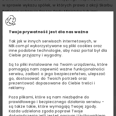
w sprawie wykazu spółek, w których prawa z akcji Skarbu
Państwa wykonuje Prezes Rady Ministrów lub inni
członkowie Rady Ministrów, pełnomocnicy Rządu lub
państwowe osoby prawne, w tym jednoosobowe spółki
Skarbu Państwa, Ministrowi Infrastruktury został
Twoja prywatność jest dla nas ważna
powierzony nadzór właścicielski nad Polskimi Kolejami
Tak jak w innych serwisach internetowych, w
Państwowymi S.A.
NBI.com.pl wykorzystywane są pliki cookies oraz
inne podobne technologie, aby nasz portal był dla
Ciebie przyjazny i wygodny.
Są to pliki instalowane na Twoim urządzeniu, które
Źródło:
PKP SA, www.pkp.pl
pomagają nam zapewnić ważne funkcjonalności
serwisu, zadbać o jego bezpieczeństwo, ulepszać
INFRASTRUKTURA KOLEJOWA
KOLEJ
PKP
go, dostosować do Twoich potrzeb oraz
prezentować dopasowane do Ciebie treści i
ZARZĄD PKP
reklamy.
Poza plikami, które są nam niezbędne do
prawidłowego i bezpiecznego działania serwisu –
są także takie, które wymagają Twojej zgody.
Każda udzielona zgoda poprawi Twoje
doświadczenia jeśli jesteś naszym Użytkownikiem.