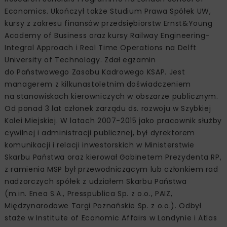
Economics. Ukończył także Studium Prawa Spółek UW,
kursy z zakresu finansów przedsiębiorstw Ernst&Young
Academy of Business oraz kursy Railway Engineering-
Integral Approach i Real Time Operations na Delft
University of Technology. Zdał egzamin
do Państwowego Zasobu Kadrowego KSAP. Jest
managerem z kilkunastoletnim doświadczeniem
na stanowiskach kierowniczych w obszarze publicznym.
Od ponad 3 lat członek zarządu ds. rozwoju w Szybkiej
Kolei Miejskiej. W latach 2007-2015 jako pracownik służby
cywilnej i administracji publicznej, był dyrektorem
komunikacji i relacji inwestorskich w Ministerstwie
Skarbu Państwa oraz kierował Gabinetem Prezydenta RP,
z ramienia MSP był przewodniczącym lub członkiem rad
nadzorczych spółek z udziałem Skarbu Państwa
(m.in. Enea S.A., Presspublica Sp. z o.o., PAIZ,
Międzynarodowe Targi Poznańskie Sp. z o.o.). Odbył
staże w Institute of Economic Affairs w Londynie i Atlas