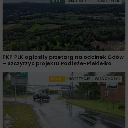
KOLEJ
WIADOMOŚCI
INWESTYCJE
PKP PLK ogłosiły przetarg na odcinek Gdów
– Szczyrzyc projektu Podłęże–Piekiełko
DROGI
INWESTYCJE
WIADOMOŚCI