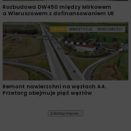
Rozbudowa DW450 między Mirkowem
a Wieruszowem z dofinansowaniem UE
DROGI
INWESTYCJE
WIADOMOŚCI
Remont nawierzchni na węzłach A4.
Przetarg obejmuje pięć węzłów
Załaduj więcej...