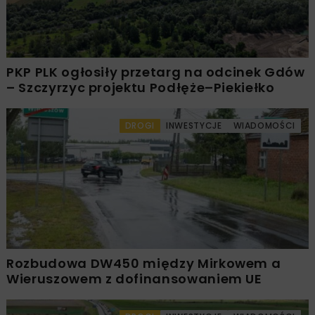
PKP PLK ogłosiły przetarg na odcinek Gdów
– Szczyrzyc projektu Podłęże–Piekiełko
DROGI
INWESTYCJE
WIADOMOŚCI
Rozbudowa DW450 między Mirkowem a
Wieruszowem z dofinansowaniem UE