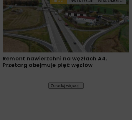
DROGI
INWESTYCJE
WIADOMOŚCI
Remont nawierzchni na węzłach A4.
Przetarg obejmuje pięć węzłów
Załaduj więcej...
DROGI
WIADOMOŚCI
Wiemy kto zbuduje rondo w