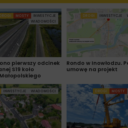
DROGI
MOSTY
INWESTYCJE
DROGI
INWESTYCJE
WIADOMOŚCI
ono pierwszy odcinek
Rondo w Inowłodzu. 
nej S19 koło
umowę na projekt
Małopolskiego
INWESTYCJE
WIADOMOŚCI
DROGI
MOSTY