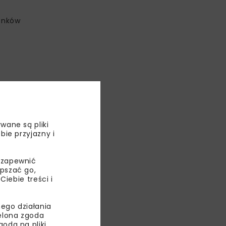
łonków
wane są pliki
bie przyjazny i
 zapewnić
epszać go,
ebie treści i
ego działania
ielona zgoda
oda na pliki