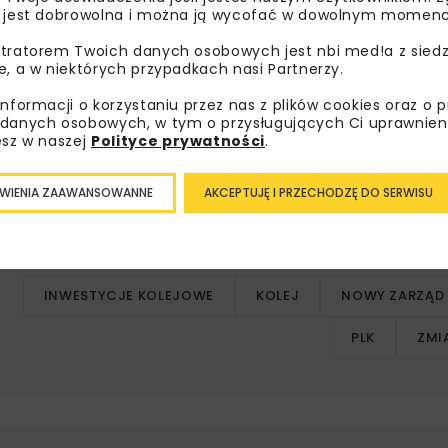
 jest dobrowolna i można ją wycofać w dowolnym momenc
tratorem Twoich danych osobowych jest nbi med!a z siedz
e, a w niektórych przypadkach nasi Partnerzy.
owani zostali:
informacji o korzystaniu przez nas z plików cookies oraz o 
ji Prezesa Zarządu PKP Polskich Linii Kolejowych S.A.;
danych osobowych, w tym o przysługujących Ci uprawnien
;
esz w naszej
Polityce prywatności
.
WIENIA ZAAWANSOWANNE
AKCEPTUJĘ I PRZECHODZĘ DO SERWISU
rządowi za współpracę.
INWESTYCJE KOLEJOWE
KOLEJ
NOWY ZARZĄD 
PLK
ZMI