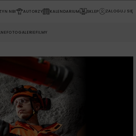
ZALOGUJ SIĘ
YN NBI
AUTORZY
KALENDARIUM
SKLEP
LNE
FOTOGALERIE
FILMY