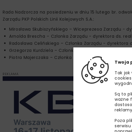
Rada Nadzorcza na posiedzeniu w dniu 15 lutego br. odwo
Zarządu PKP Polskich Linii Kolejowych S.A.:
Mirosława Skubiszyńskiego – Wiceprezesa Zarządu - dyr
Arnolda Brescha – Członka Zarządu - dyrektora ds. reali
Radosława Celińskiego – Członka Zarządu - dyrektora 
Grzegorza Kurdziela – Członka Zarządu - dyrektora ds.
Piotra Majerczaka – Członka Zarządu - dyrektora ds. ut
Twoja 
Tak jak
REKLAMA
cookies
wygodn
Są to p
ważne f
dostoso
reklamy
Poza pl
serwisu
poprawi