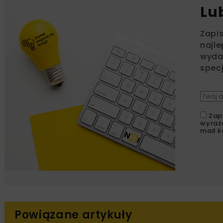
Lu
Zapi
najle
wydar
specj
Zap
wyraż
mail k
Powiązane artykuły