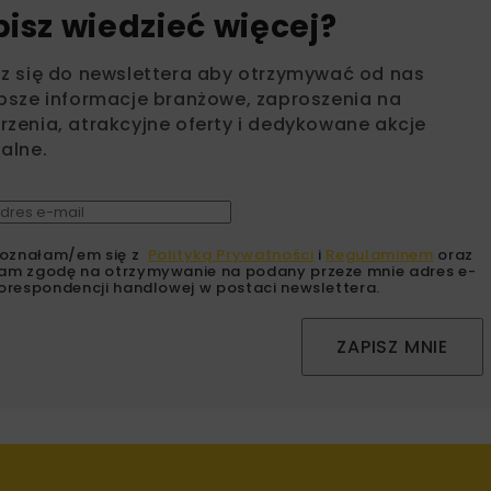
bisz wiedzieć więcej?
sz się do newslettera aby otrzymywać od nas
psze informacje branżowe, zaproszenia na
zenia, atrakcyjne oferty i dedykowane akcje
alne.
oznałam/em się z
Polityką Prywatności
i
Regulaminem
oraz
am zgodę na otrzymywanie na podany przeze mnie adres e-
orespondencji handlowej w postaci newslettera.
ZAPISZ MNIE