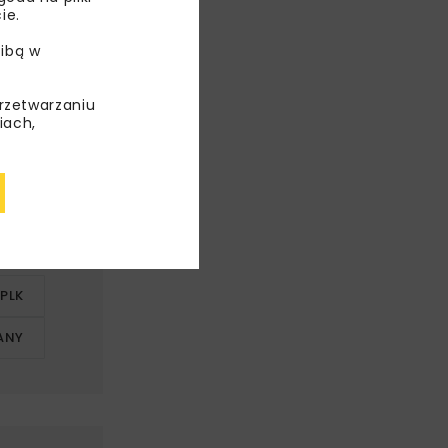
ie.
ibą w
przetwarzaniu
iach,
PLK
ANY