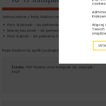
cookies
Adminis
Krakowi
Jednocześnie z Rady Nadzorczej Spółki do Zarządu oddeleg
Więcej 
Piotr Wyborski - do pełnienia od dnia 19 lutego br. funkc
Twoich 
Maciej Kaczorek - do pełnienia funkcji Członka Zarządu
znajdzi
Piotr Kubicki - do pełnienia funkcji Członka Zarządu.
USTA
Rada Nadzorcza spółki podziękowała dotychczasowemu Za
Źródło:
PKP Polskie Linie Kolejowe SA, www.plk-
sa.pl