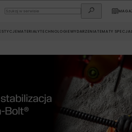
MAGAZ
ESTYCJE
MATERIAŁY
TECHNOLOGIE
WYDARZENIA
TEMATY SPECJA