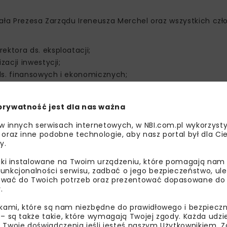
łała Prezesa Zarządu Ireneusza Merchel oraz wszystkich cz
ektora ds. eksploatacji;
zacji inwestycji;
ds. finansowych i ekonomicznych;
 wsparcia operacyjnego;
rzymania infrastruktury.
prywatność jest dla nas ważna
 w innych serwisach internetowych, w NBI.com.pl wykorzysty
 oraz inne podobne technologie, aby nasz portal był dla Cie
y.
liki instalowane na Twoim urządzeniu, które pomagają nam
unkcjonalności serwisu, zadbać o jego bezpieczeństwo, ul
wać do Twoich potrzeb oraz prezentować dopasowane do Ci
.
ikami, które są nam niezbędne do prawidłowego i bezpieczn
 – są także takie, które wymagają Twojej zgody. Każda udz
 Twoje doświadczenia jeśli jesteś naszym Użytkownikiem. Zg