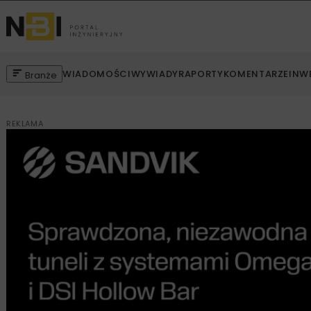
WIADOMOŚCI
WYWIADY
RAPORTY
KOMENTARZE
INW
Branże
REKLAMA