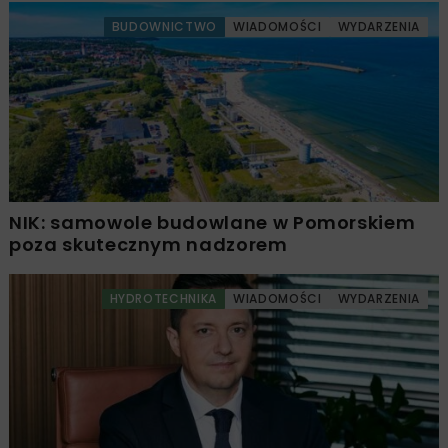
BUDOWNICTWO
WIADOMOŚCI
WYDARZENIA
NIK: samowole budowlane w Pomorskiem
poza skutecznym nadzorem
HYDROTECHNIKA
WIADOMOŚCI
WYDARZENIA