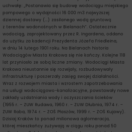
uchwałę: „Postanawia się budowę wodociągu miejskiego
pompowego o wydajności 16 000 m3 najwyższej
dziennej dostawy (…) zasilanego wodą gruntową
z terenów wodonośnych w Bielanach”. Ostatecznie
wodociąg, zaprojektowany przez R. Ingardena, oddano
do użytku za kadencji Prezydenta Józefa Friedleina,
w dniu 14 lutego 1901 roku. Na Bielanach historia
Wodociągów Miasta Krakowa się nie kończy. Kolejne 118
lat przyniosło ze sobą liczne zmiany. Wodociągi Miasta
Krakowa nieustannie się rozwijały, rozbudowywały
infrastrukturę i poszerzały zasięg swojej działalności.
Wraz z rozwojem miasta i wzrostem zapotrzebowania
na usługi wodociągowo-kanalizacyjne, powstawały nowe
zakłady uzdatniania wody i oczyszczania ścieków
(1955 r. – ZUW Rudawa, 1960 r. – ZUW Dłubnia, 1974 r. –
ZUW Raba, 1974 r. – ZOŚ Płaszów, 1999 r. – ZOŚ Kujawy).
Dzisiaj Kraków to ponad milionowa aglomeracja,
której mieszkańcy zużywają w ciągu roku ponad 50