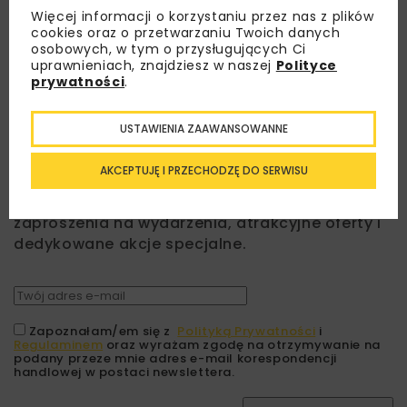
Więcej informacji o korzystaniu przez nas z plików
cookies oraz o przetwarzaniu Twoich danych
osobowych, w tym o przysługujących Ci
uprawnieniach, znajdziesz w naszej
Polityce
prywatności
.
USTAWIENIA ZAAWANSOWANNE
Lubisz wiedzieć więcej?
AKCEPTUJĘ I PRZECHODZĘ DO SERWISU
Zapisz się do newslettera aby otrzymywać od
nas najlepsze informacje branżowe,
zaproszenia na wydarzenia, atrakcyjne oferty i
dedykowane akcje specjalne.
Zapoznałam/em się z
Polityką Prywatności
i
Regulaminem
oraz wyrażam zgodę na otrzymywanie na
podany przeze mnie adres e-mail korespondencji
handlowej w postaci newslettera.