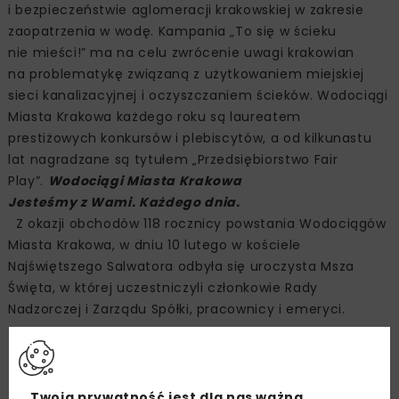
i bezpieczeństwie aglomeracji krakowskiej w zakresie
zaopatrzenia w wodę. Kampania „To się w ścieku
nie mieści!” ma na celu zwrócenie uwagi krakowian
na problematykę związaną z użytkowaniem miejskiej
sieci kanalizacyjnej i oczyszczaniem ścieków. Wodociągi
Miasta Krakowa każdego roku są laureatem
prestiżowych konkursów i plebiscytów, a od kilkunastu
lat nagradzane są tytułem „Przedsiębiorstwo Fair
Play”.
Wodociągi Miasta Krakowa
Jesteśmy z Wami. Każdego dnia.
Z okazji obchodów 118 rocznicy powstania Wodociągów
Miasta Krakowa, w dniu 10 lutego w kościele
Najświętszego Salwatora odbyła się uroczysta Msza
Święta, w której uczestniczyli członkowie Rady
Nadzorczej i Zarządu Spółki, pracownicy i emeryci.
Zdjęcie: Wodociągi Miasta Krakowa
Twoja prywatność jest dla nas ważna