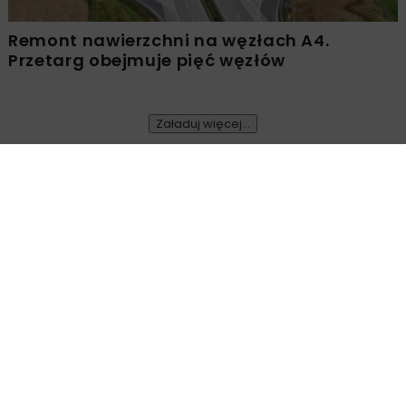
Remont nawierzchni na węzłach A4.
Przetarg obejmuje pięć węzłów
Załaduj więcej...
ENERGETYKA
WIADOMOŚCI
1 MINUTA CZYTANIA
Polsko-japońska
współpraca w zakresie
czystych technologii
węglowych