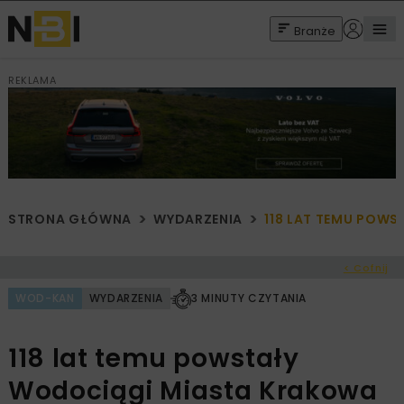
Branże
REKLAMA
STRONA GŁÓWNA
WYDARZENIA
118 LAT TEMU POW
< Cofnij
WOD-KAN
WYDARZENIA
3 MINUTY CZYTANIA
118 lat temu powstały
Wodociągi Miasta Krakowa