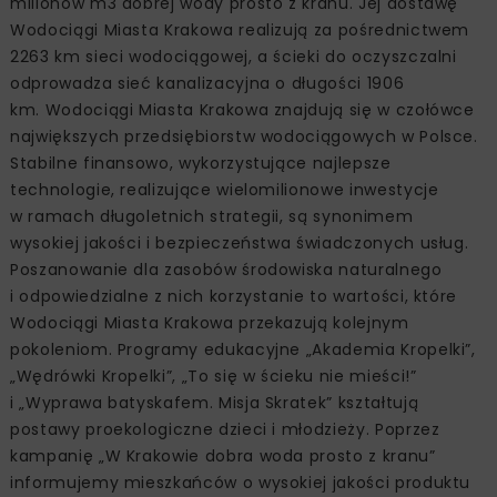
milionów m3 dobrej wody prosto z kranu. Jej dostawę
Wodociągi Miasta Krakowa realizują za pośrednictwem
2263 km sieci wodociągowej, a ścieki do oczyszczalni
odprowadza sieć kanalizacyjna o długości 1906
km. Wodociągi Miasta Krakowa znajdują się w czołówce
największych przedsiębiorstw wodociągowych w Polsce.
Stabilne finansowo, wykorzystujące najlepsze
technologie, realizujące wielomilionowe inwestycje
w ramach długoletnich strategii, są synonimem
wysokiej jakości i bezpieczeństwa świadczonych usług.
Poszanowanie dla zasobów środowiska naturalnego
i odpowiedzialne z nich korzystanie to wartości, które
Wodociągi Miasta Krakowa przekazują kolejnym
pokoleniom. Programy edukacyjne „Akademia Kropelki”,
„Wędrówki Kropelki”, „To się w ścieku nie mieści!”
i „Wyprawa batyskafem. Misja Skratek” kształtują
postawy proekologiczne dzieci i młodzieży. Poprzez
kampanię „W Krakowie dobra woda prosto z kranu”
informujemy mieszkańców o wysokiej jakości produktu