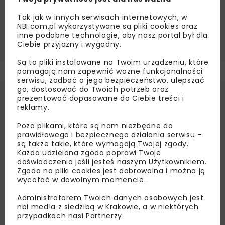
Tak jak w innych serwisach internetowych, w
Źródło:
Wodociągi Miasta Krakowa
NBI.com.pl wykorzystywane są pliki cookies oraz
inne podobne technologie, aby nasz portal był dla
MPWIK W KRAKOWIE
WODOCIĄGI KRAKOWSKIE
Ciebie przyjazny i wygodny.
Są to pliki instalowane na Twoim urządzeniu, które
pomagają nam zapewnić ważne funkcjonalności
serwisu, zadbać o jego bezpieczeństwo, ulepszać
go, dostosować do Twoich potrzeb oraz
prezentować dopasowane do Ciebie treści i
reklamy.
Poza plikami, które są nam niezbędne do
prawidłowego i bezpiecznego działania serwisu –
są także takie, które wymagają Twojej zgody.
Każda udzielona zgoda poprawi Twoje
doświadczenia jeśli jesteś naszym Użytkownikiem.
Zgoda na pliki cookies jest dobrowolna i można ją
wycofać w dowolnym momencie.
Administratorem Twoich danych osobowych jest
nbi med!a z siedzibą w Krakowie, a w niektórych
przypadkach nasi Partnerzy.