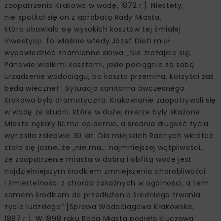
zaopatrzenia Krakowa w wodę, 1872 r.]. Niestety,
nie spotkał się on z aprobatą Rady Miasta,
która obawiała się wysokich kosztów tej śmiałej
inwestycji. To właśnie wtedy Józef Dietl miał
wypowiedzieć znamienne słowa: „Nie zrażajcie się,
Panowie wielkimi kosztami, jakie pociągnie za sobą
urządzenie wodociągu, bo koszta przeminą, korzyści zaś
będą wieczne!”. Sytuacja sanitarna ówczesnego
Krakowa była dramatyczna. Krakowianie zaopatrywali się
w wodę ze studni, które w dużej mierze były skażone.
Miasto nękały liczne epidemie, a średnia długość życia
wynosiła zaledwie 30 lat. Dla miejskich Radnych wkrótce
stało się jasne, że „nie ma... najmniejszej wątpliwości,
że zaopatrzenie miasta w dobrą i obfitą wodę jest
najdzielniejszym środkiem zmniejszenia chorobliwości
i śmiertelności z chorób zakaźnych w ogólności, a tem
samem środkiem do przedłużenia średniego trwania
życia ludzkiego” [Sprawa Wodociągowa Krakowska,
1887 r.]. W 1898 roku Rada Miasta podjęła kluczową