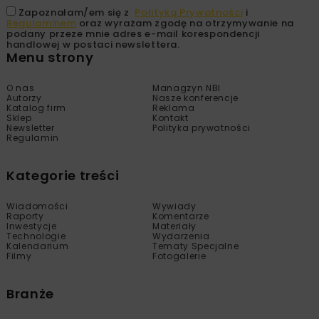
Zapoznałam/em się z
Polityką Prywatności
i
Regulaminem
oraz wyrażam zgodę na otrzymywanie na
podany przeze mnie adres e-mail korespondencji
handlowej w postaci newslettera.
Menu strony
O nas
Managzyn NBI
Autorzy
Nasze konferencje
Katalog firm
Reklama
Sklep
Kontakt
Newsletter
Polityka prywatności
Regulamin
Kategorie treści
Wiadomości
Wywiady
Raporty
Komentarze
Inwestycje
Materiały
Technologie
Wydarzenia
Kalendarium
Tematy Specjalne
Filmy
Fotogalerie
Branże