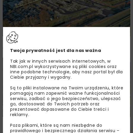
Trasa tramwajowa na Gocław – projekt
wykonawczy coraz bliżej
Twoja prywatność jest dla nas ważna
Tak jak w innych serwisach internetowych, w
DROGI
MOSTY
WIADOMOŚCI
NBI.com.pl wykorzystywane są pliki cookies oraz
inne podobne technologie, aby nasz portal był dla
Ciebie przyjazny i wygodny.
Są to pliki instalowane na Twoim urządzeniu, które
pomagają nam zapewnić ważne funkcjonalności
serwisu, zadbać o jego bezpieczeństwo, ulepszać
go, dostosować do Twoich potrzeb oraz
prezentować dopasowane do Ciebie treści i
reklamy.
Umowa na projekt przebudowy DK28 Białka
Poza plikami, które są nam niezbędne do
– Skomielna Biała
prawidłowego i bezpiecznego działania serwisu –