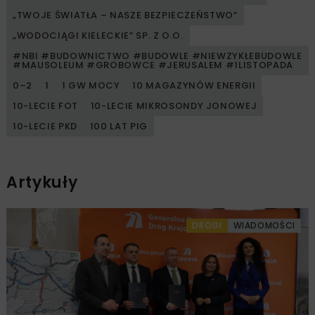
„TWOJE ŚWIATŁA – NASZE BEZPIECZEŃSTWO”
„WODOCIĄGI KIELECKIE” SP. Z O.O.
#NBI #BUDOWNICTWO #BUDOWLE #NIEWZYKŁEBUDOWLE
#MAUSOLEUM #GROBOWCE #JERUSALEM #1LISTOPADA
0–2
1
1 GW MOCY
10 MAGAZYNÓW ENERGII
10-LECIE FOT
10-LECIE MIKROSONDY JONOWEJ
10-LECIE PKD
100 LAT PIG
Artykuły
DROGI
WIADOMOŚCI