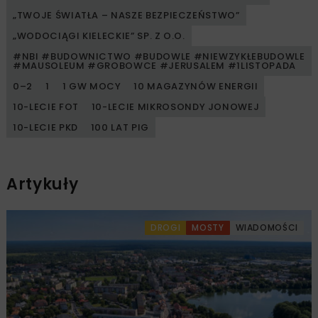
„TWOJE ŚWIATŁA – NASZE BEZPIECZEŃSTWO”
„WODOCIĄGI KIELECKIE” SP. Z O.O.
#NBI #BUDOWNICTWO #BUDOWLE #NIEWZYKŁEBUDOWLE
#MAUSOLEUM #GROBOWCE #JERUSALEM #1LISTOPADA
0–2
1
1 GW MOCY
10 MAGAZYNÓW ENERGII
10-LECIE FOT
10-LECIE MIKROSONDY JONOWEJ
10-LECIE PKD
100 LAT PIG
Artykuły
DROGI
MOSTY
WIADOMOŚCI