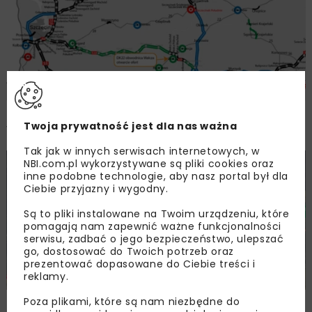
Otwarto oferty na realizację obwodnicy
Twoja prywatność jest dla nas ważna
Wałcza
Tak jak w innych serwisach internetowych, w
NBI.com.pl wykorzystywane są pliki cookies oraz
DROGI
WIADOMOŚCI
inne podobne technologie, aby nasz portal był dla
Ciebie przyjazny i wygodny.
Są to pliki instalowane na Twoim urządzeniu, które
pomagają nam zapewnić ważne funkcjonalności
serwisu, zadbać o jego bezpieczeństwo, ulepszać
go, dostosować do Twoich potrzeb oraz
prezentować dopasowane do Ciebie treści i
reklamy.
Poza plikami, które są nam niezbędne do
Przetarg na projekt i budowę obwodnicy