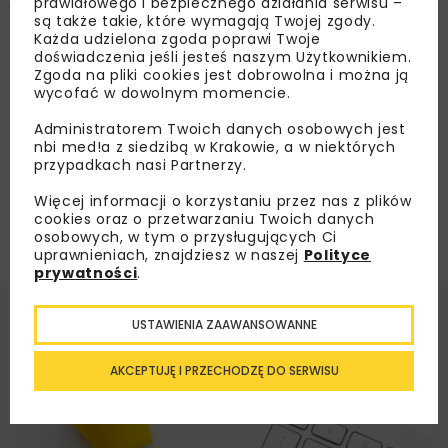
prawidłowego i bezpiecznego działania serwisu –
Wałcza w ciągu DK22
są także takie, które wymagają Twojej zgody.
Każda udzielona zgoda poprawi Twoje
doświadczenia jeśli jesteś naszym Użytkownikiem.
Zgoda na pliki cookies jest dobrowolna i można ją
Załaduj więcej...
wycofać w dowolnym momencie.
Administratorem Twoich danych osobowych jest
nbi med!a z siedzibą w Krakowie, a w niektórych
przypadkach nasi Partnerzy.
Więcej informacji o korzystaniu przez nas z plików
cookies oraz o przetwarzaniu Twoich danych
osobowych, w tym o przysługujących Ci
uprawnieniach, znajdziesz w naszej
Polityce
prywatności
.
USTAWIENIA ZAAWANSOWANNE
AKCEPTUJĘ I PRZECHODZĘ DO SERWISU