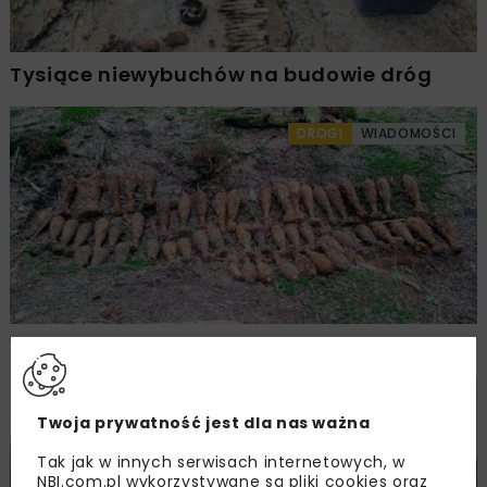
Tysiące niewybuchów na budowie dróg
DROGI
WIADOMOŚCI
Wybuchowe odkrycia na budowie S19
DROGI
WIADOMOŚCI
Twoja prywatność jest dla nas ważna
Tak jak w innych serwisach internetowych, w
NBI.com.pl wykorzystywane są pliki cookies oraz