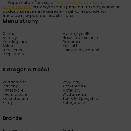
Zapoznałam/em się z
Polityką Prywatności
i
Regulaminem
oraz wyrażam zgodę na otrzymywanie na
podany przeze mnie adres e-mail korespondencji
handlowej w postaci newslettera.
Menu strony
O nas
Managzyn NBI
Autorzy
Nasze konferencje
Katalog firm
Reklama
Sklep
Kontakt
Newsletter
Polityka prywatności
Regulamin
Kategorie treści
Wiadomości
Wywiady
Raporty
Komentarze
Inwestycje
Materiały
Technologie
Wydarzenia
Kalendarium
Tematy Specjalne
Filmy
Fotogalerie
Branże
Budownictwo
Drogi