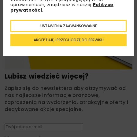
uprawnieniach, znajdziesz w naszej
Polityce
prywatności
.
USTAWIENIA ZAAWANSOWANNE
AKCEPTUJĘ I PRZECHODZĘ DO SERWISU
Lubisz wiedzieć więcej?
Zapisz się do newslettera aby otrzymywać od
nas najlepsze informacje branżowe,
zaproszenia na wydarzenia, atrakcyjne oferty i
dedykowane akcje specjalne.