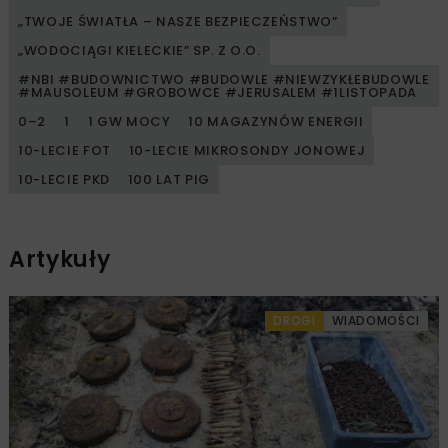
„TWOJE ŚWIATŁA – NASZE BEZPIECZEŃSTWO”
„WODOCIĄGI KIELECKIE” SP. Z O.O.
#NBI #BUDOWNICTWO #BUDOWLE #NIEWZYKŁEBUDOWLE
#MAUSOLEUM #GROBOWCE #JERUSALEM #1LISTOPADA
0–2
1
1 GW MOCY
10 MAGAZYNÓW ENERGII
10-LECIE FOT
10-LECIE MIKROSONDY JONOWEJ
10-LECIE PKD
100 LAT PIG
Artykuły
DROGI
WIADOMOŚCI