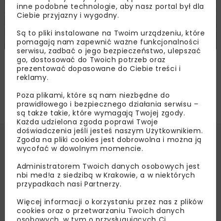
inne podobne technologie, aby nasz portal był dla
Ciebie przyjazny i wygodny.
Są to pliki instalowane na Twoim urządzeniu, które
pomagają nam zapewnić ważne funkcjonalności
serwisu, zadbać o jego bezpieczeństwo, ulepszać
GDDKiA: Saperzy na budowach dróg
go, dostosować do Twoich potrzeb oraz
prezentować dopasowane do Ciebie treści i
reklamy.
Poza plikami, które są nam niezbędne do
prawidłowego i bezpiecznego działania serwisu –
są także takie, które wymagają Twojej zgody.
Każda udzielona zgoda poprawi Twoje
doświadczenia jeśli jesteś naszym Użytkownikiem.
Zgoda na pliki cookies jest dobrowolna i można ją
wycofać w dowolnym momencie.
Administratorem Twoich danych osobowych jest
nbi med!a z siedzibą w Krakowie, a w niektórych
przypadkach nasi Partnerzy.
Więcej informacji o korzystaniu przez nas z plików
cookies oraz o przetwarzaniu Twoich danych
osobowych, w tym o przysługujących Ci