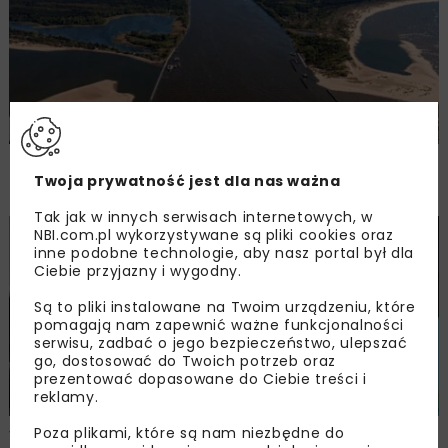
Zielone światło dla inwestycji
Twoja prywatność jest dla nas ważna
przeciwpowodziowych na Żuławach
Tak jak w innych serwisach internetowych, w
NBI.com.pl wykorzystywane są pliki cookies oraz
HYDROTECHNIKA
WIADOMOŚCI
inne podobne technologie, aby nasz portal był dla
Ciebie przyjazny i wygodny.
Są to pliki instalowane na Twoim urządzeniu, które
pomagają nam zapewnić ważne funkcjonalności
serwisu, zadbać o jego bezpieczeństwo, ulepszać
go, dostosować do Twoich potrzeb oraz
prezentować dopasowane do Ciebie treści i
reklamy.
Poza plikami, które są nam niezbędne do
Wały przeciwpowodziowe w Łapanowie –