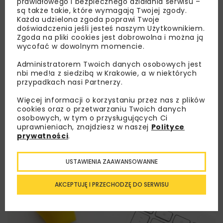
prawidłowego i bezpiecznego działania serwisu –
umowa podpisana
są także takie, które wymagają Twojej zgody.
Każda udzielona zgoda poprawi Twoje
doświadczenia jeśli jesteś naszym Użytkownikiem.
Zgoda na pliki cookies jest dobrowolna i można ją
Załaduj więcej...
wycofać w dowolnym momencie.
Administratorem Twoich danych osobowych jest
nbi med!a z siedzibą w Krakowie, a w niektórych
przypadkach nasi Partnerzy.
Więcej informacji o korzystaniu przez nas z plików
cookies oraz o przetwarzaniu Twoich danych
osobowych, w tym o przysługujących Ci
uprawnieniach, znajdziesz w naszej
Polityce
prywatności
.
USTAWIENIA ZAAWANSOWANNE
AKCEPTUJĘ I PRZECHODZĘ DO SERWISU