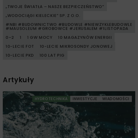
„TWOJE ŚWIATŁA – NASZE BEZPIECZEŃSTWO”
„WODOCIĄGI KIELECKIE” SP. Z O.O.
#NBI #BUDOWNICTWO #BUDOWLE #NIEWZYKŁEBUDOWLE
#MAUSOLEUM #GROBOWCE #JERUSALEM #1LISTOPADA
0–2
1
1 GW MOCY
10 MAGAZYNÓW ENERGII
10-LECIE FOT
10-LECIE MIKROSONDY JONOWEJ
10-LECIE PKD
100 LAT PIG
Artykuły
HYDROTECHNIKA
INWESTYCJE
WIADOMOŚCI