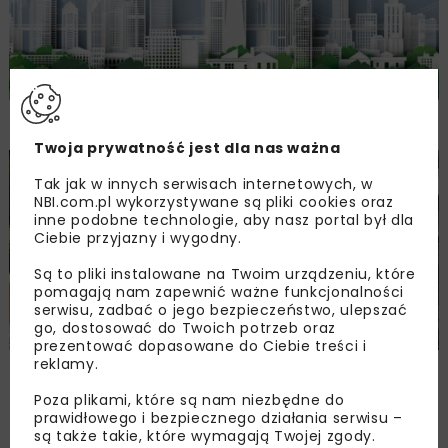
Budownictwo wspiera ekologię
Twoja prywatność jest dla nas ważna
INŻ. BEZWYKOPOWA
WOD-KAN
ARCHIWUM NBI
Tak jak w innych serwisach internetowych, w
INWESTYCJE
NBI.com.pl wykorzystywane są pliki cookies oraz
inne podobne technologie, aby nasz portal był dla
Ciebie przyjazny i wygodny.
Są to pliki instalowane na Twoim urządzeniu, które
pomagają nam zapewnić ważne funkcjonalności
serwisu, zadbać o jego bezpieczeństwo, ulepszać
go, dostosować do Twoich potrzeb oraz
prezentować dopasowane do Ciebie treści i
reklamy.
Rekordowy przecisk rurami kamionkowymi
DN 1400 wyróżniony statuetką Experta 2014
Poza plikami, które są nam niezbędne do
prawidłowego i bezpiecznego działania serwisu –
są także takie, które wymagają Twojej zgody.