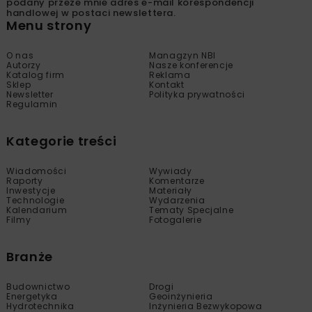
podany przeze mnie adres e-mail korespondencji
handlowej w postaci newslettera.
Menu strony
O nas
Managzyn NBI
Autorzy
Nasze konferencje
Katalog firm
Reklama
Sklep
Kontakt
Newsletter
Polityka prywatności
Regulamin
Kategorie treści
Wiadomości
Wywiady
Raporty
Komentarze
Inwestycje
Materiały
Technologie
Wydarzenia
Kalendarium
Tematy Specjalne
Filmy
Fotogalerie
Branże
Budownictwo
Drogi
Energetyka
Geoinżynieria
Hydrotechnika
Inżynieria Bezwykopowa