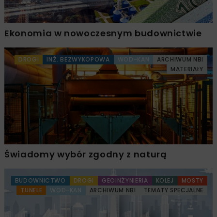
Ekonomia w nowoczesnym budownictwie
DROGI
INŻ. BEZWYKOPOWA
WOD-KAN
ARCHIWUM NBI
MATERIAŁY
Świadomy wybór zgodny z naturą
BUDOWNICTWO
DROGI
GEOINŻYNIERIA
KOLEJ
MOSTY
TUNELE
WOD-KAN
ARCHIWUM NBI
TEMATY SPECJALNE