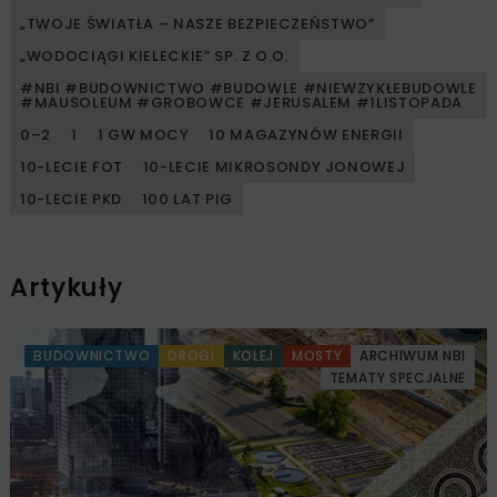
„TWOJE ŚWIATŁA – NASZE BEZPIECZEŃSTWO”
„WODOCIĄGI KIELECKIE” SP. Z O.O.
#NBI #BUDOWNICTWO #BUDOWLE #NIEWZYKŁEBUDOWLE
#MAUSOLEUM #GROBOWCE #JERUSALEM #1LISTOPADA
0–2
1
1 GW MOCY
10 MAGAZYNÓW ENERGII
10-LECIE FOT
10-LECIE MIKROSONDY JONOWEJ
10-LECIE PKD
100 LAT PIG
Artykuły
BUDOWNICTWO
DROGI
KOLEJ
MOSTY
ARCHIWUM NBI
TEMATY SPECJALNE