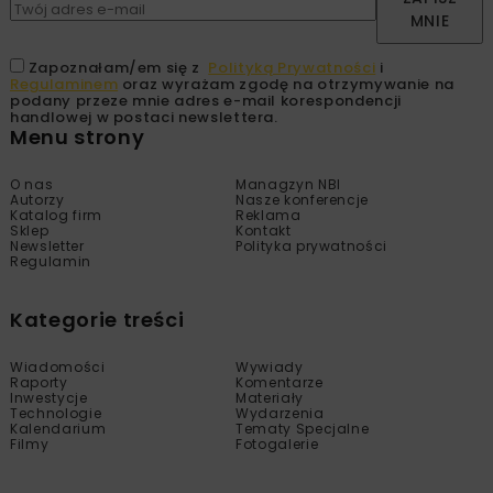
MNIE
Zapoznałam/em się z
Polityką Prywatności
i
Regulaminem
oraz wyrażam zgodę na otrzymywanie na
podany przeze mnie adres e-mail korespondencji
handlowej w postaci newslettera.
Menu strony
O nas
Managzyn NBI
Autorzy
Nasze konferencje
Katalog firm
Reklama
Sklep
Kontakt
Newsletter
Polityka prywatności
Regulamin
Kategorie treści
Wiadomości
Wywiady
Raporty
Komentarze
Inwestycje
Materiały
Technologie
Wydarzenia
Kalendarium
Tematy Specjalne
Filmy
Fotogalerie