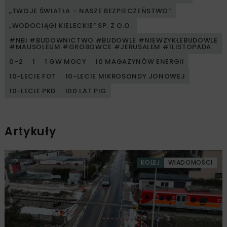
„TWOJE ŚWIATŁA – NASZE BEZPIECZEŃSTWO”
„WODOCIĄGI KIELECKIE” SP. Z O.O.
#NBI #BUDOWNICTWO #BUDOWLE #NIEWZYKŁEBUDOWLE
#MAUSOLEUM #GROBOWCE #JERUSALEM #1LISTOPADA
0–2
1
1 GW MOCY
10 MAGAZYNÓW ENERGII
10-LECIE FOT
10-LECIE MIKROSONDY JONOWEJ
10-LECIE PKD
100 LAT PIG
Artykuły
KOLEJ
WIADOMOŚCI