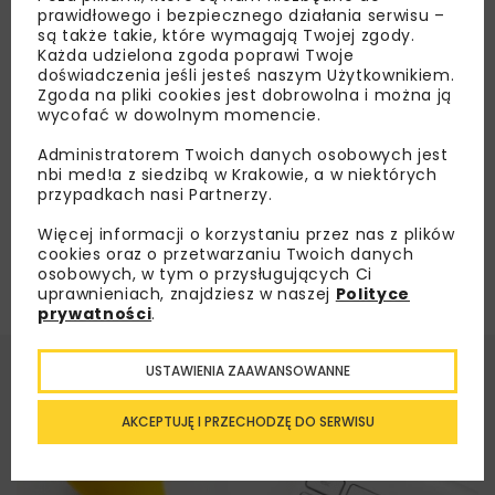
PLK aktualizuje listę rankingową
prawidłowego i bezpiecznego działania serwisu –
skrzyżowań bezkolizyjnych
są także takie, które wymagają Twojej zgody.
Każda udzielona zgoda poprawi Twoje
doświadczenia jeśli jesteś naszym Użytkownikiem.
Zgoda na pliki cookies jest dobrowolna i można ją
Załaduj więcej...
wycofać w dowolnym momencie.
Administratorem Twoich danych osobowych jest
nbi med!a z siedzibą w Krakowie, a w niektórych
przypadkach nasi Partnerzy.
Więcej informacji o korzystaniu przez nas z plików
cookies oraz o przetwarzaniu Twoich danych
osobowych, w tym o przysługujących Ci
uprawnieniach, znajdziesz w naszej
Polityce
prywatności
.
USTAWIENIA ZAAWANSOWANNE
AKCEPTUJĘ I PRZECHODZĘ DO SERWISU