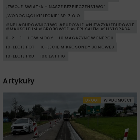
„TWOJE ŚWIATŁA – NASZE BEZPIECZEŃSTWO”
„WODOCIĄGI KIELECKIE” SP. Z O.O.
#NBI #BUDOWNICTWO #BUDOWLE #NIEWZYKŁEBUDOWLE
#MAUSOLEUM #GROBOWCE #JERUSALEM #1LISTOPADA
0–2
1
1 GW MOCY
10 MAGAZYNÓW ENERGII
10-LECIE FOT
10-LECIE MIKROSONDY JONOWEJ
10-LECIE PKD
100 LAT PIG
Artykuły
DROGI
WIADOMOŚCI