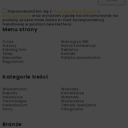
Zapoznałam/em się z
Polityką Prywatności
i
Regulaminem
oraz wyrażam zgodę na otrzymywanie na
podany przeze mnie adres e-mail korespondencji
handlowej w postaci newslettera.
Menu strony
O nas
Managzyn NBI
Autorzy
Nasze konferencje
Katalog firm
Reklama
Sklep
Kontakt
Newsletter
Polityka prywatności
Regulamin
Kategorie treści
Wiadomości
Wywiady
Raporty
Komentarze
Inwestycje
Materiały
Technologie
Wydarzenia
Kalendarium
Tematy Specjalne
Filmy
Fotogalerie
Branże