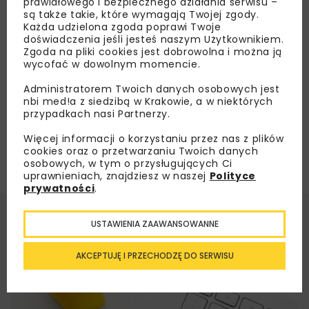
prawidłowego i bezpiecznego działania serwisu –
S61
są także takie, które wymagają Twojej zgody.
Każda udzielona zgoda poprawi Twoje
doświadczenia jeśli jesteś naszym Użytkownikiem.
Zgoda na pliki cookies jest dobrowolna i można ją
Załaduj więcej...
wycofać w dowolnym momencie.
Administratorem Twoich danych osobowych jest
nbi med!a z siedzibą w Krakowie, a w niektórych
przypadkach nasi Partnerzy.
Więcej informacji o korzystaniu przez nas z plików
cookies oraz o przetwarzaniu Twoich danych
osobowych, w tym o przysługujących Ci
uprawnieniach, znajdziesz w naszej
Polityce
prywatności
.
USTAWIENIA ZAAWANSOWANNE
AKCEPTUJĘ I PRZECHODZĘ DO SERWISU