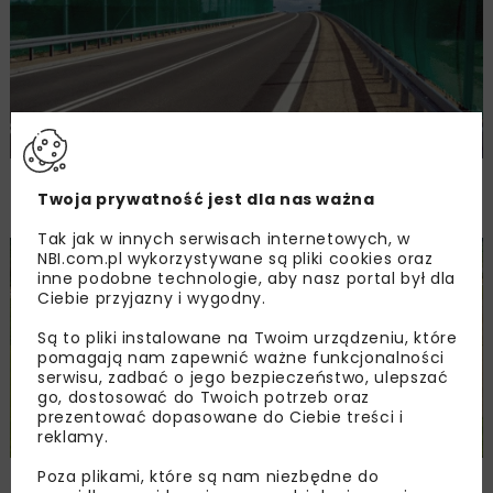
Obwodnica Bielska Podlaskiego otwarta
Twoja prywatność jest dla nas ważna
dla kierowców
Tak jak w innych serwisach internetowych, w
NBI.com.pl wykorzystywane są pliki cookies oraz
DROGI
MOSTY
WIADOMOŚCI
inne podobne technologie, aby nasz portal był dla
Ciebie przyjazny i wygodny.
Są to pliki instalowane na Twoim urządzeniu, które
pomagają nam zapewnić ważne funkcjonalności
serwisu, zadbać o jego bezpieczeństwo, ulepszać
go, dostosować do Twoich potrzeb oraz
prezentować dopasowane do Ciebie treści i
reklamy.
Poza plikami, które są nam niezbędne do
Finisz prac przy obwodnicy Łomży w ciągu