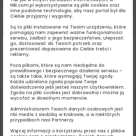
NBI.com.pl wykorzystywane są pliki cookies oraz
inne podobne technologie, aby nasz portal był dla
Ciebie przyjazny i wygodny.
Są to pliki instalowane na Twoim urządzeniu, które
pomagają nam zapewnić ważne funkcjonalności
serwisu, zadbać o jego bezpieczeństwo, ulepszać
Technologie Bezwykopowe w Inżynierii
go, dostosować do Twoich potrzeb oraz
prezentować dopasowane do Ciebie treści i
Środowiska No-Dig Poland 2010
reklamy.
Poza plikami, które są nam niezbędne do
prawidłowego i bezpiecznego działania serwisu –
są także takie, które wymagają Twojej zgody.
Każda udzielona zgoda poprawi Twoje
doświadczenia jeśli jesteś naszym Użytkownikiem.
Zgoda na pliki cookies jest dobrowolna i można ją
wycofać w dowolnym momencie.
Administratorem Twoich danych osobowych jest
nbi med!a z siedzibą w Krakowie, a w niektórych
przypadkach nasi Partnerzy.
Więcej informacji o korzystaniu przez nas z plików