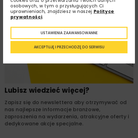
cookies oraz o przetwarzaniu Twoich danych
osobowych, w tym o przysługujących Ci
uprawnieniach, znajdziesz w naszej
Polityce
prywatności
.
USTAWIENIA ZAAWANSOWANNE
AKCEPTUJĘ I PRZECHODZĘ DO SERWISU
Lubisz wiedzieć więcej?
Zapisz się do newslettera aby otrzymywać od
nas najlepsze informacje branżowe,
zaproszenia na wydarzenia, atrakcyjne oferty i
dedykowane akcje specjalne.