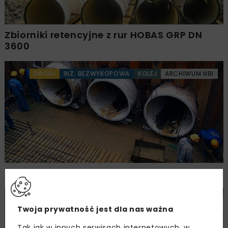
Zbiorniki retencyjne z rur HOBAS GRP DN
3600
DROGI
INŻ. BEZWYKOPOWA
KOLEJ
ARCHIWUM NBI
Druga dekada fabryki HOBAS w Polsce
INŻ. BEZWYKOPOWA
WOD-KAN
ARCHIWUM NBI
Twoja prywatność jest dla nas ważna
WYDARZENIA
Tak jak w innych serwisach internetowych, w