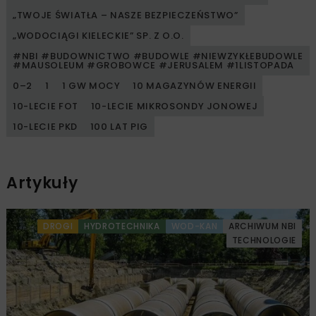
„TWOJE ŚWIATŁA – NASZE BEZPIECZEŃSTWO”
„WODOCIĄGI KIELECKIE” SP. Z O.O.
#NBI #BUDOWNICTWO #BUDOWLE #NIEWZYKŁEBUDOWLE
#MAUSOLEUM #GROBOWCE #JERUSALEM #1LISTOPADA
0–2
1
1 GW MOCY
10 MAGAZYNÓW ENERGII
10-LECIE FOT
10-LECIE MIKROSONDY JONOWEJ
10-LECIE PKD
100 LAT PIG
Artykuły
DROGI
HYDROTECHNIKA
WOD-KAN
ARCHIWUM NBI
TECHNOLOGIE