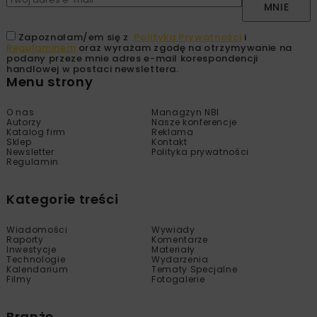
MNIE
Zapoznałam/em się z
Polityką Prywatności
i
Regulaminem
oraz wyrażam zgodę na otrzymywanie na
podany przeze mnie adres e-mail korespondencji
handlowej w postaci newslettera.
Menu strony
O nas
Managzyn NBI
Autorzy
Nasze konferencje
Katalog firm
Reklama
Sklep
Kontakt
Newsletter
Polityka prywatności
Regulamin
Kategorie treści
Wiadomości
Wywiady
Raporty
Komentarze
Inwestycje
Materiały
Technologie
Wydarzenia
Kalendarium
Tematy Specjalne
Filmy
Fotogalerie
Branże