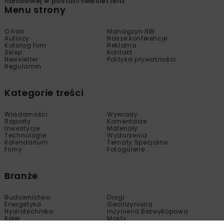
handlowej w postaci newslettera.
Menu strony
O nas
Managzyn NBI
Autorzy
Nasze konferencje
Katalog firm
Reklama
Sklep
Kontakt
Newsletter
Polityka prywatności
Regulamin
Kategorie treści
Wiadomości
Wywiady
Raporty
Komentarze
Inwestycje
Materiały
Technologie
Wydarzenia
Kalendarium
Tematy Specjalne
Filmy
Fotogalerie
Branże
Budownictwo
Drogi
Energetyka
Geoinżynieria
Hydrotechnika
Inżynieria Bezwykopowa
Kolej
Mosty