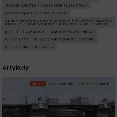
„TWOJE ŚWIATŁA – NASZE BEZPIECZEŃSTWO”
„WODOCIĄGI KIELECKIE” SP. Z O.O.
#NBI #BUDOWNICTWO #BUDOWLE #NIEWZYKŁEBUDOWLE
#MAUSOLEUM #GROBOWCE #JERUSALEM #1LISTOPADA
0–2
1
1 GW MOCY
10 MAGAZYNÓW ENERGII
10-LECIE FOT
10-LECIE MIKROSONDY JONOWEJ
10-LECIE PKD
100 LAT PIG
Artykuły
MOSTY
ARCHIWUM NBI
TEMATY SPECJALNE