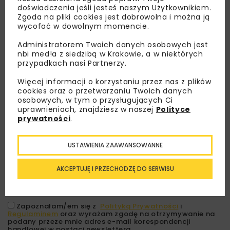
doświadczenia jeśli jesteś naszym Użytkownikiem.
Zgoda na pliki cookies jest dobrowolna i można ją
wycofać w dowolnym momencie.
Administratorem Twoich danych osobowych jest
nbi med!a z siedzibą w Krakowie, a w niektórych
przypadkach nasi Partnerzy.
Więcej informacji o korzystaniu przez nas z plików
cookies oraz o przetwarzaniu Twoich danych
Lubisz wiedzieć więcej?
osobowych, w tym o przysługujących Ci
uprawnieniach, znajdziesz w naszej
Polityce
prywatności
.
Zapisz się do newslettera aby otrzymywać od
nas najlepsze informacje branżowe,
zaproszenia na wydarzenia, atrakcyjne oferty i
USTAWIENIA ZAAWANSOWANNE
dedykowane akcje specjalne.
AKCEPTUJĘ I PRZECHODZĘ DO SERWISU
Zapoznałam/em się z
Polityką Prywatności
i
Regulaminem
oraz wyrażam zgodę na otrzymywanie na
podany przeze mnie adres e-mail korespondencji
handlowej w postaci newslettera.