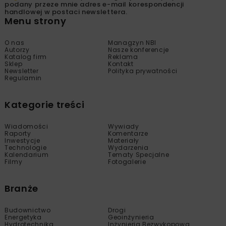
podany przeze mnie adres e-mail korespondencji
handlowej w postaci newslettera.
Menu strony
O nas
Managzyn NBI
Autorzy
Nasze konferencje
Katalog firm
Reklama
Sklep
Kontakt
Newsletter
Polityka prywatności
Regulamin
Kategorie treści
Wiadomości
Wywiady
Raporty
Komentarze
Inwestycje
Materiały
Technologie
Wydarzenia
Kalendarium
Tematy Specjalne
Filmy
Fotogalerie
Branże
Budownictwo
Drogi
Energetyka
Geoinżynieria
Hydrotechnika
Inżynieria Bezwykopowa