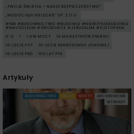
„TWOJE ŚWIATŁA – NASZE BEZPIECZEŃSTWO”
„WODOCIĄGI KIELECKIE” SP. Z O.O.
#NBI #BUDOWNICTWO #BUDOWLE #NIEWZYKŁEBUDOWLE
#MAUSOLEUM #GROBOWCE #JERUSALEM #1LISTOPADA
0–2
1
1 GW MOCY
10 MAGAZYNÓW ENERGII
10-LECIE FOT
10-LECIE MIKROSONDY JONOWEJ
10-LECIE PKD
100 LAT PIG
Artykuły
BUDOWNICTWO
DROGI
MOSTY
ARCHIWUM NBI
WYWIADY