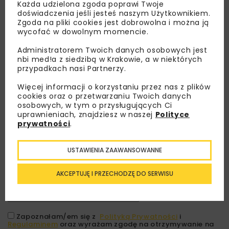
Każda udzielona zgoda poprawi Twoje
doświadczenia jeśli jesteś naszym Użytkownikiem.
Zgoda na pliki cookies jest dobrowolna i można ją
wycofać w dowolnym momencie.
Administratorem Twoich danych osobowych jest
nbi med!a z siedzibą w Krakowie, a w niektórych
przypadkach nasi Partnerzy.
Więcej informacji o korzystaniu przez nas z plików
cookies oraz o przetwarzaniu Twoich danych
osobowych, w tym o przysługujących Ci
Lubisz wiedzieć więcej?
uprawnieniach, znajdziesz w naszej
Polityce
prywatności
.
Zapisz się do newslettera aby otrzymywać od
nas najlepsze informacje branżowe,
USTAWIENIA ZAAWANSOWANNE
zaproszenia na wydarzenia, atrakcyjne oferty i
dedykowane akcje specjalne.
AKCEPTUJĘ I PRZECHODZĘ DO SERWISU
Zapoznałam/em się z
Polityką Prywatności
i
Regulaminem
oraz wyrażam zgodę na otrzymywanie na