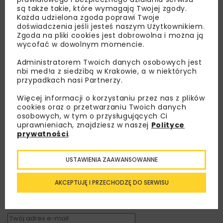
są także takie, które wymagają Twojej zgody.
Każda udzielona zgoda poprawi Twoje
doświadczenia jeśli jesteś naszym Użytkownikiem.
Zgoda na pliki cookies jest dobrowolna i można ją
wycofać w dowolnym momencie.
Administratorem Twoich danych osobowych jest
nbi med!a z siedzibą w Krakowie, a w niektórych
przypadkach nasi Partnerzy.
Więcej informacji o korzystaniu przez nas z plików
cookies oraz o przetwarzaniu Twoich danych
osobowych, w tym o przysługujących Ci
uprawnieniach, znajdziesz w naszej
Polityce
Lubisz wiedzieć więcej?
prywatności
.
Zapisz się do newslettera aby otrzymywać od
USTAWIENIA ZAAWANSOWANNE
nas najlepsze informacje branżowe,
zaproszenia na wydarzenia, atrakcyjne oferty i
AKCEPTUJĘ I PRZECHODZĘ DO SERWISU
dedykowane akcje specjalne.