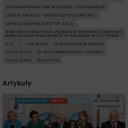
„ROLA BUDOWNICTWA W POLSKIEJ GOSPODARCE”
„TWOJE ŚWIATŁA – NASZE BEZPIECZEŃSTWO”
„WODOCIĄGI KIELECKIE” SP. Z O.O.
#NBI #BUDOWNICTWO #BUDOWLE #NIEWZYKŁEBUDOWLE
#MAUSOLEUM #GROBOWCE #JERUSALEM #1LISTOPADA
0–2
1
1 GW MOCY
10 MAGAZYNÓW ENERGII
10-LECIE FOT
10-LECIE MIKROSONDY JONOWEJ
10-LECIE PKD
100 LAT PIG
Artykuły
BUDOWNICTWO
MOSTY
WOD-KAN
ARCHIWUM NBI
WYDARZENIA