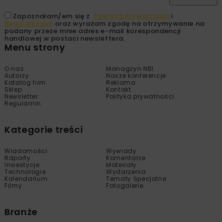
Zapoznałam/em się z
Polityką Prywatności
i
Regulaminem
oraz wyrażam zgodę na otrzymywanie na
podany przeze mnie adres e-mail korespondencji
handlowej w postaci newslettera.
Menu strony
O nas
Managzyn NBI
Autorzy
Nasze konferencje
Katalog firm
Reklama
Sklep
Kontakt
Newsletter
Polityka prywatności
Regulamin
Kategorie treści
Wiadomości
Wywiady
Raporty
Komentarze
Inwestycje
Materiały
Technologie
Wydarzenia
Kalendarium
Tematy Specjalne
Filmy
Fotogalerie
Branże