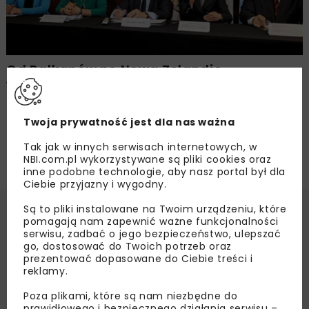
Od Bałkanów po Nową Zelandię –
wspomnienia mostowców, Woda. Ścieki.
Osady. Problemy i propozycje rozwiązań
Twoja prywatność jest dla nas ważna
Tak jak w innych serwisach internetowych, w
NBI.com.pl wykorzystywane są pliki cookies oraz
inne podobne technologie, aby nasz portal był dla
Ciebie przyjazny i wygodny.
Są to pliki instalowane na Twoim urządzeniu, które
pomagają nam zapewnić ważne funkcjonalności
serwisu, zadbać o jego bezpieczeństwo, ulepszać
go, dostosować do Twoich potrzeb oraz
prezentować dopasowane do Ciebie treści i
reklamy.
Poza plikami, które są nam niezbędne do
prawidłowego i bezpiecznego działania serwisu –