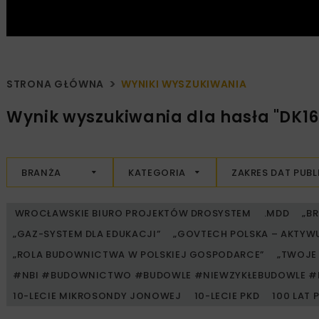
STRONA GŁÓWNA
WYNIKI WYSZUKIWANIA
Wynik wyszukiwania dla hasła "DK16
BRANŻA
KATEGORIA
ZAKRES DAT PUBL
WROCŁAWSKIE BIURO PROJEKTÓW DROSYSTEM
.MDD
„B
„GAZ-SYSTEM DLA EDUKACJI”
„GOVTECH POLSKA – AKTYW
„ROLA BUDOWNICTWA W POLSKIEJ GOSPODARCE”
„TWOJE 
#NBI #BUDOWNICTWO #BUDOWLE #NIEWZYKŁEBUDOWLE #
10-LECIE MIKROSONDY JONOWEJ
10-LECIE PKD
100 LAT 