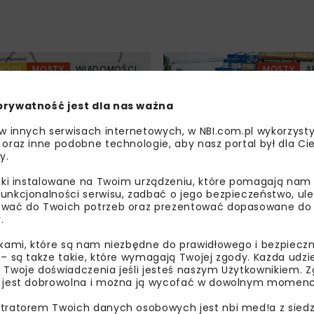
ROGI
MOSTY
WIADOMOŚCI
MOSTY
A
prywatność jest dla nas ważna
 w innych serwisach internetowych, w NBI.com.pl wykorzysty
 oraz inne podobne technologie, aby nasz portal był dla Cie
y.
liki instalowane na Twoim urządzeniu, które pomagają nam
ID dla S16 Barczewo
Aspekty realizacyjne 
unkcjonalności serwisu, zadbać o jego bezpieczeństwo, ul
c
budowie mostu MS-3 
wać do Twoich potrzeb oraz prezentować dopasowane do Ci
z zastosowaniem sy
.
CFT
ikami, które są nam niezbędne do prawidłowego i bezpieczn
 – są także takie, które wymagają Twojej zgody. Każda udz
 Twoje doświadczenia jeśli jesteś naszym Użytkownikiem. Zg
 jest dobrowolna i można ją wycofać w dowolnym momenc
tratorem Twoich danych osobowych jest nbi med!a z siedz