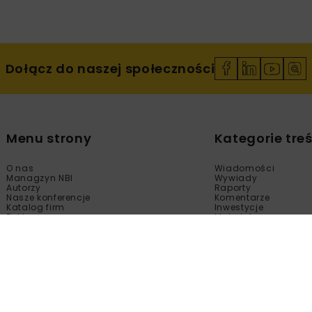
Dołącz do naszej społeczności
Menu strony
Kategorie treś
O nas
Wiadomości
Managzyn NBI
Wywiady
Autorzy
Raporty
Nasze konferencje
Komentarze
Katalog firm
Inwestycje
Reklama
Materiały
Sklep
Technologie
Kontakt
Wydarzenia
Newsletter
Kalendarium
Polityka prywatności
Tematy Specjalne
Regulamin
Filmy
Fotogalerie