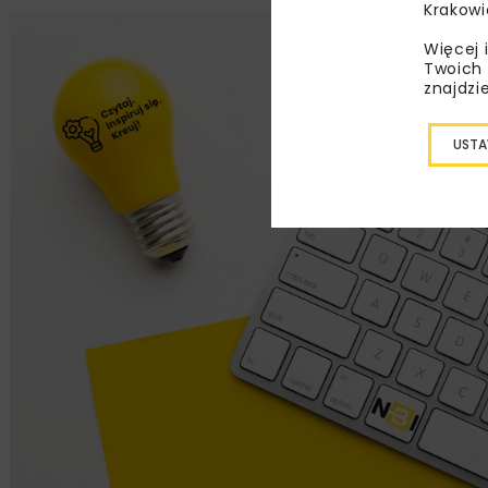
Krakowi
Więcej 
Twoich 
znajdzi
USTA