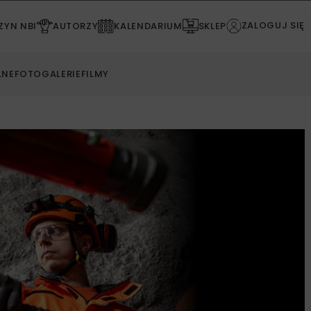
ZALOGUJ SIĘ
YN NBI
AUTORZY
KALENDARIUM
SKLEP
LNE
FOTOGALERIE
FILMY