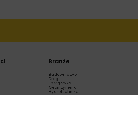
ci
Branże
Budownictwo
Drogi
Energetyka
Geoinżynieria
Hydrotechnika
Inżynieria Bezwykopowa
Kolej
Mosty
Tunele
Wod-Kan
Motoryzacja