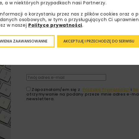
e, a w niektórych przypadkach nasi Partnerzy.
informacji o korzystaniu przez nas z plików cookies oraz o 
danych osobowych, w tym o przysługujących Ci uprawnien
esz w naszej
Polityce prywatności
.
Lubisz wiedzieć więcej?
WIENIA ZAAWANSOWANNE
AKCEPTUJĘ I PRZECHODZĘ DO SERWISU
Zapisz się do newslettera aby otrzymywa
branżowe, zaproszenia na wydarzenia, at
akcje specjalne.
Zapoznałam/em się z
Polityką Prywatności
i
Re
otrzymywanie na podany przeze mnie adres e-mai
newslettera.