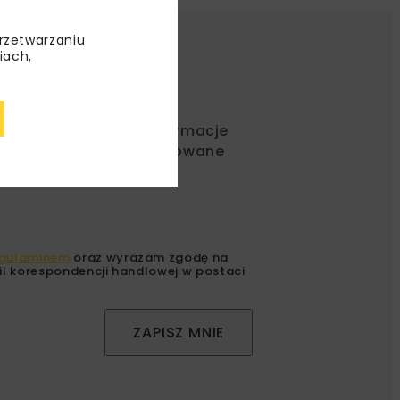
przetwarzaniu
iach,
ć od nas najlepsze informacje
rakcyjne oferty i dedykowane
gulaminem
oraz wyrażam zgodę na
l korespondencji handlowej w postaci
ZAPISZ MNIE