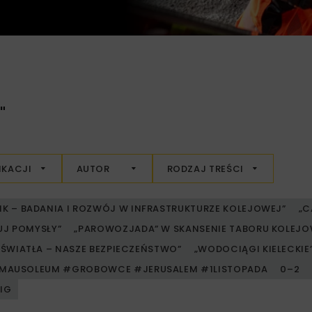
"
IKACJI
AUTOR
RODZAJ TREŚCI
RIK – BADANIA I ROZWÓJ W INFRASTRUKTURZE KOLEJOWEJ”
„C
UJ POMYSŁY”
„PAROWOZJADA” W SKANSENIE TABORU KOLE
ŚWIATŁA – NASZE BEZPIECZEŃSTWO”
„WODOCIĄGI KIELECKIE” 
MAUSOLEUM #GROBOWCE #JERUSALEM #1LISTOPADA
0–2
PIG