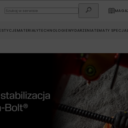
MAGAZ
ESTYCJE
MATERIAŁY
TECHNOLOGIE
WYDARZENIA
TEMATY SPECJA