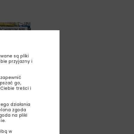
RCHIWUM NBI
wane są pliki
bie przyjazny i
 zapewnić
przy
epszać go,
(DK16)
ebie treści i
stemu Doka
ego działania
ielona zgoda
oda na pliki
ie.
ibą w