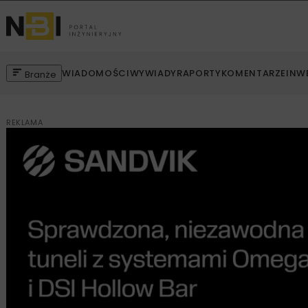
WIADOMOŚCI
WYWIADY
RAPORTY
KOMENTARZE
INW
Branże
REKLAMA