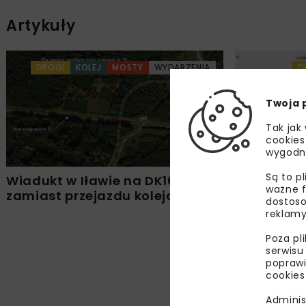
Artykuły
DROGI
KOLEJ
MOSTY
WYDARZENIA
D
Twoja 
Tak jak
cookies
wygodn
Są to p
Wiadukt w Iławie na DK16
Wydano ZR
ważne f
zamiast przejazdu kolejowego
– Biskupie
dostoso
reklamy
Poza pl
serwisu
poprawi
cookies
Adminis