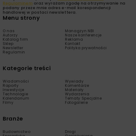
Regulaminem
oraz wyrażam zgodę na otrzymywanie na
podany przeze mnie adres e-mail korespondencji
handlowej w postaci newslettera.
Menu strony
O nas
Managzyn NBI
Autorzy
Nasze konferencje
Katalog firm
Reklama
Sklep
Kontakt
Newsletter
Polityka prywatności
Regulamin
Kategorie treści
Wiadomości
Wywiady
Raporty
Komentarze
Inwestycje
Materiały
Technologie
Wydarzenia
Kalendarium
Tematy Specjalne
Filmy
Fotogalerie
Branże
Budownictwo
Drogi
Energetyka
Geoinżynieria