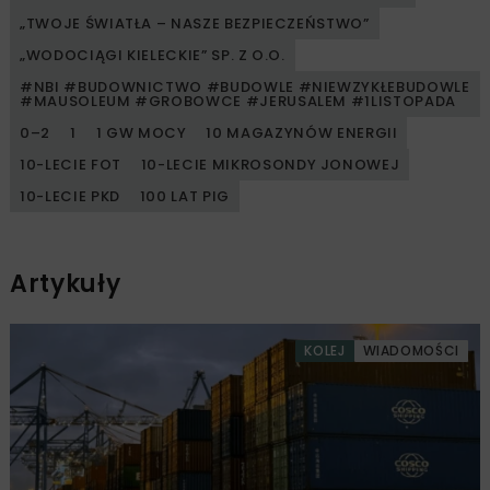
„TWOJE ŚWIATŁA – NASZE BEZPIECZEŃSTWO”
„WODOCIĄGI KIELECKIE” SP. Z O.O.
#NBI #BUDOWNICTWO #BUDOWLE #NIEWZYKŁEBUDOWLE
#MAUSOLEUM #GROBOWCE #JERUSALEM #1LISTOPADA
0–2
1
1 GW MOCY
10 MAGAZYNÓW ENERGII
10-LECIE FOT
10-LECIE MIKROSONDY JONOWEJ
10-LECIE PKD
100 LAT PIG
Artykuły
KOLEJ
WIADOMOŚCI