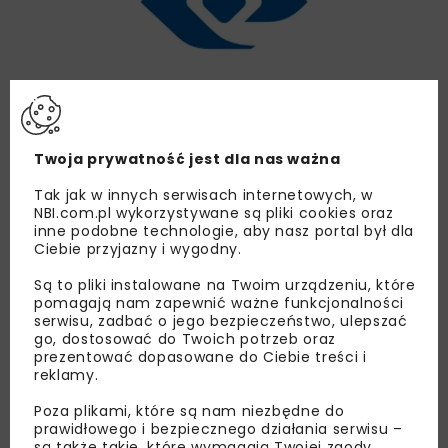
Twoja prywatność jest dla nas ważna
PKP CARGO rozwija obszar intermodalny
Tak jak w innych serwisach internetowych, w
NBI.com.pl wykorzystywane są pliki cookies oraz
KOLEJ
WIADOMOŚCI
inne podobne technologie, aby nasz portal był dla
Ciebie przyjazny i wygodny.
Są to pliki instalowane na Twoim urządzeniu, które
pomagają nam zapewnić ważne funkcjonalności
serwisu, zadbać o jego bezpieczeństwo, ulepszać
go, dostosować do Twoich potrzeb oraz
prezentować dopasowane do Ciebie treści i
reklamy.
Poza plikami, które są nam niezbędne do
II Kolejowe Forum Gospodarcze
prawidłowego i bezpiecznego działania serwisu –
są także takie, które wymagają Twojej zgody.