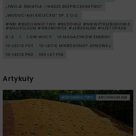
„TWOJE ŚWIATŁA – NASZE BEZPIECZEŃSTWO”
„WODOCIĄGI KIELECKIE” SP. Z O.O.
#NBI #BUDOWNICTWO #BUDOWLE #NIEWZYKŁEBUDOWLE
#MAUSOLEUM #GROBOWCE #JERUSALEM #1LISTOPADA
0–2
1
1 GW MOCY
10 MAGAZYNÓW ENERGII
10-LECIE FOT
10-LECIE MIKROSONDY JONOWEJ
10-LECIE PKD
100 LAT PIG
Artykuły
BUDOWNICTWO
ARCHIWUM NBI