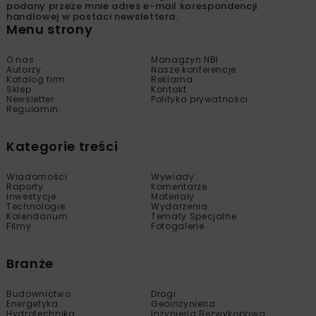
podany przeze mnie adres e-mail korespondencji
handlowej w postaci newslettera.
Menu strony
O nas
Managzyn NBI
Autorzy
Nasze konferencje
Katalog firm
Reklama
Sklep
Kontakt
Newsletter
Polityka prywatności
Regulamin
Kategorie treści
Wiadomości
Wywiady
Raporty
Komentarze
Inwestycje
Materiały
Technologie
Wydarzenia
Kalendarium
Tematy Specjalne
Filmy
Fotogalerie
Branże
Budownictwo
Drogi
Energetyka
Geoinżynieria
Hydrotechnika
Inżynieria Bezwykopowa