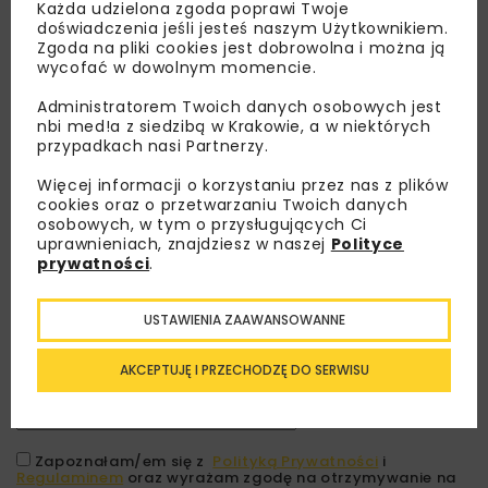
Każda udzielona zgoda poprawi Twoje
doświadczenia jeśli jesteś naszym Użytkownikiem.
Zgoda na pliki cookies jest dobrowolna i można ją
wycofać w dowolnym momencie.
Administratorem Twoich danych osobowych jest
nbi med!a z siedzibą w Krakowie, a w niektórych
przypadkach nasi Partnerzy.
Więcej informacji o korzystaniu przez nas z plików
cookies oraz o przetwarzaniu Twoich danych
osobowych, w tym o przysługujących Ci
Lubisz wiedzieć więcej?
uprawnieniach, znajdziesz w naszej
Polityce
prywatności
.
Zapisz się do newslettera aby otrzymywać od
nas najlepsze informacje branżowe,
USTAWIENIA ZAAWANSOWANNE
zaproszenia na wydarzenia, atrakcyjne oferty i
dedykowane akcje specjalne.
AKCEPTUJĘ I PRZECHODZĘ DO SERWISU
Zapoznałam/em się z
Polityką Prywatności
i
Regulaminem
oraz wyrażam zgodę na otrzymywanie na